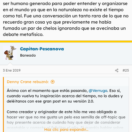
ser humano generado para poder entender y organizarse
en el mundo ya que en la naturaleza no existe el tiempo
como tal. Fue una conversación un tanto rara de lo que no
recuerdo gran cosa ya que previamente me había
fumado un par de chelos ignorando que se avecinaba un
debate metafísico.
Capitan Pescanova
Baneado
3 Ene 2019
#25
Denny Crane rebuznó:
Ánimo con el momento que estás pasando,
@Verruga
. Eso sí,
cuando vuelva tu inspiración acerca del tiempo, no lo dudes y
deléitanos con ese gran post en su versión 2.0.
Como creador y originador de este hilo me veo obligado a
hacer ver que no me gusta un pelo esa semilla de off-topic que
hay presente acerca de cuándo hay que dejar de considerar
aceptable y correcto el felicitar el año. Si queréis hablar sobre
Haz clic para expandir...