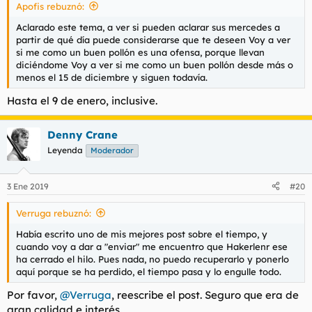
Apofis rebuznó:
:
Aclarado este tema, a ver si pueden aclarar sus mercedes a
partir de qué día puede considerarse que te deseen Voy a ver
si me como un buen pollón es una ofensa, porque llevan
diciéndome Voy a ver si me como un buen pollón desde más o
menos el 15 de diciembre y siguen todavía.
Hasta el 9 de enero, inclusive.
Denny Crane
Leyenda
Moderador
3 Ene 2019
#20
Verruga rebuznó:
Había escrito uno de mis mejores post sobre el tiempo, y
cuando voy a dar a "enviar" me encuentro que Hakerlenr ese
ha cerrado el hilo. Pues nada, no puedo recuperarlo y ponerlo
aquí porque se ha perdido, el tiempo pasa y lo engulle todo.
Por favor,
@Verruga
, reescribe el post. Seguro que era de
gran calidad e interés.