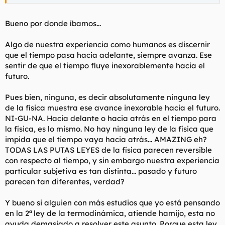
eso, abrid un hilo al respecto. Que luego los mods y admins se
enfadan, os banean y lloráis.
Bueno por donde íbamos...
Aclarado el asunto, interesante la puerta que abre
@Capitan
Pescanova
sobre qué es o de dónde viene la concepción del
Algo de nuestra experiencia como humanos es discernir
tiempo. Ése sí que me parece un camino correcto que poder
que el tiempo pasa hacia adelante, siempre avanza. Ese
seguir ya que la duda inicial con la que abrí se podría catalogar
sentir de que el tiempo fluye inexorablemente hacia el
dentro de lo etéreo que es ese concepto usado tan a menudo
que es el tiempo.
futuro.
@Capitan Pescanova
continúe, por favor. Me ha recordado a
Pues bien, ninguna, es decir absolutamente ninguna ley
una conversación que tuve hace muchos años con un
de la física muestra ese avance inexorable hacia el futuro.
compañero de piso en mi época estudiante: yo, un joven
NI-GU-NA. Hacia delante o hacia atrás en el tiempo para
estudiante de biológicas; él, un ingenierio aeronáutico que en
la física, es lo mismo. No hay ninguna ley de la física que
ese momento estaba estudiando medicina. Sin saber muy bien
porqué acabamos debatiendo sobre el tiempo y su concepción.
impida que el tiempo vaya hacia atrás... AMAZING eh?
Llegamos a la conclusión que el tiempo no es más que un
TODAS LAS PUTAS LEYES de la física parecen reversible
artefacto del ser humano generado para poder entender y
con respecto al tiempo, y sin embargo nuestra experiencia
organizarse en el mundo ya que en la naturaleza no existe el
particular subjetiva es tan distinta... pasado y futuro
tiempo como tal. Fue una conversación un tanto rara de lo que
parecen tan diferentes, verdad?
no recuerdo gran cosa ya que previamente me había fumado
un par de chelos ignorando que se avecinaba un debate
metafísico.
Y bueno si alguien con más estudios que yo está pensando
en la 2ª ley de la termodinámica, atiende hamijo, esta no
ayuda demasiado a resolver este asunto. Porque esta ley