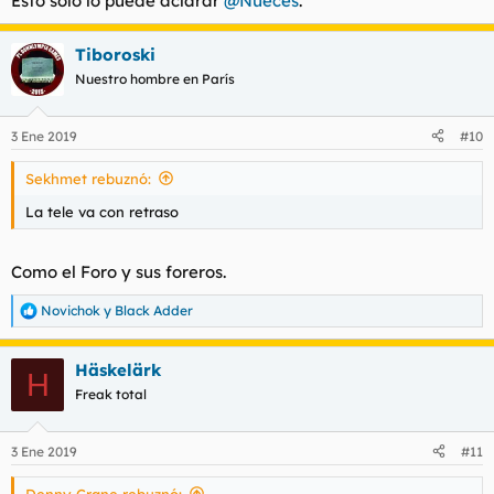
Esto sólo lo puede aclarar
@Nueces
.
Tiboroski
Nuestro hombre en París
3 Ene 2019
#10
Sekhmet rebuznó:
La tele va con retraso
Como el Foro y sus foreros.
Novichok
y
Black Adder
R
e
a
Häskelärk
c
H
c
Freak total
i
o
n
3 Ene 2019
#11
e
s
Denny Crane rebuznó: