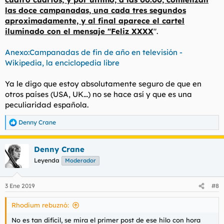
las doce campanadas, una cada tres segundos
aproximadamente, y al final aparece el cartel
iluminado con el mensaje "Feliz XXXX
".
Anexo:Campanadas de fin de año en televisión -
Wikipedia, la enciclopedia libre
Ya le digo que estoy absolutamente seguro de que en
otros países (USA, UK...) no se hace así y que es una
peculiaridad española.
Denny Crane
R
e
a
Denny Crane
c
c
Leyenda
Moderador
i
o
n
3 Ene 2019
#8
e
s
Rhodium rebuznó:
:
No es tan difícil, se mira el primer post de ese hilo con hora