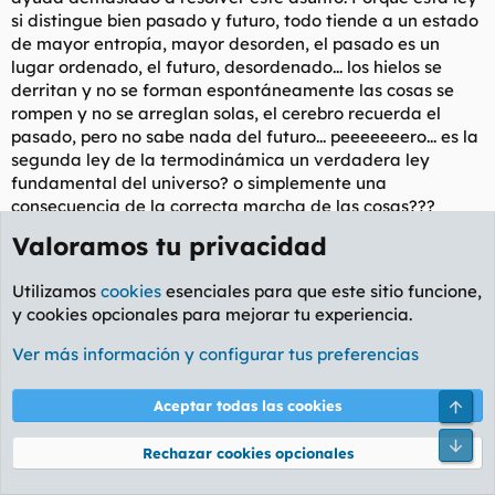
si distingue bien pasado y futuro, todo tiende a un estado
de mayor entropía, mayor desorden, el pasado es un
lugar ordenado, el futuro, desordenado... los hielos se
derritan y no se forman espontáneamente las cosas se
rompen y no se arreglan solas, el cerebro recuerda el
pasado, pero no sabe nada del futuro... peeeeeeero... es la
segunda ley de la termodinámica un verdadera ley
fundamental del universo? o simplemente una
consecuencia de la correcta marcha de las cosas???
Valoramos tu privacidad
Realmente no es una ley basada en ninguna fuerza, una
interacción o fenómenos entre partículas, es además una
Utilizamos
cookies
esenciales para que este sitio funcione,
ley probabilística y por lo tanto aproximada, no se cumple
y cookies opcionales para mejorar tu experiencia.
el 100% de las situaciones. Es estadística.
Ver más información y configurar tus preferencias
Y por último no refiere a algo fundamental, más bien
parece el producto del devenir de las cosas. No hay nada
Arri
Aceptar todas las cookies
de raíz en esta ley sobre el universo. Puede entonces, por
tanto, encarnar algo tan profundo en el universo como la
Pie
Rechazar cookies opcionales
definición de tiempo?