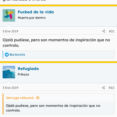
Fucked de la vida
Muerto por dentro
3 Ene 2019
#21
Ojalá pudiese, pero son momentos de inspiración que no
controlo.
Burócrata
R
e
a
Refugiado
c
c
Frikazo
i
o
n
3 Ene 2019
#22
e
s
Verruga rebuznó:
:
Ojalá pudiese, pero son momentos de inspiración que no
controlo.