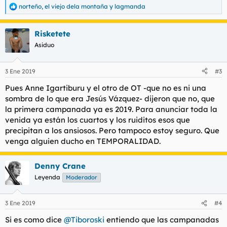
norteño
,
el viejo dela montaña
y
lagmanda
R
e
a
Risketete
c
c
Asiduo
i
o
n
3 Ene 2019
#3
e
s
Pues Anne Igartiburu y el otro de OT -que no es ni una
:
sombra de lo que era Jesús Vázquez- dijeron que no, que
la primera campanada ya es 2019. Para anunciar toda la
venida ya están los cuartos y los ruiditos esos que
precipitan a los ansiosos. Pero tampoco estoy seguro. Que
venga alguien ducho en TEMPORALIDAD.
Denny Crane
Leyenda
Moderador
3 Ene 2019
#4
Si es como dice
@Tiboroski
entiendo que las campanadas