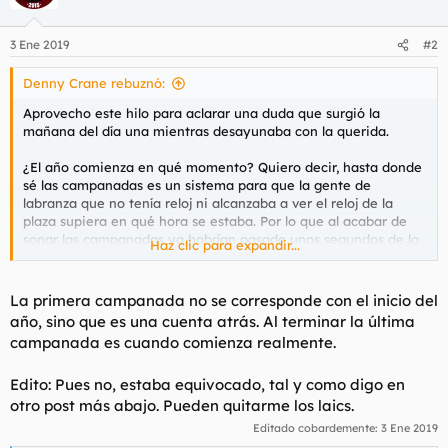
3 Ene 2019
#2
Denny Crane rebuznó:
Aprovecho este hilo para aclarar una duda que surgió la
mañana del día una mientras desayunaba con la querida.
¿El año comienza en qué momento? Quiero decir, hasta donde
sé las campanadas es un sistema para que la gente de
labranza que no tenía reloj ni alcanzaba a ver el reloj de la
plaza supiera en qué hora se estaba. Por lo que al acabar de
sonar las campanadas ya habrían pasado unos segundos de la
Haz clic para expandir...
hora anunciada. ¿Esto es así o las campanadas se dan con
unos segundos de adelanto para que la última campanada
coincida con el último segundo de la hora anterior?
La primera campanada no se corresponde con el inicio del
año, sino que es una cuenta atrás. Al terminar la última
Si lo que ocurre es lo primero, entonces, al acabar las
campanada es cuando comienza realmente.
campanadas y felicitarnos el año nuevo, realmente lo
estaríamos haciendo aproximadamente con unos 20 segundos
Edito: Pues no, estaba equivocado, tal y como digo en
de retraso. Esto implica que el primer post del año no sería el
primero tras las campanadas sino el primero con la primera
otro post más abajo. Pueden quitarme los laics.
campanada o incluso antes de ésta.
Editado cobardemente:
3 Ene 2019