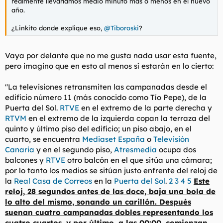
realmente llevaríamos medio minuto más o menos en el nuevo
año.
¿Linkito donde explique eso,
@Tiboroski
?
Vaya por delante que no me gusta nada usar esta fuente,
pero imagino que en esto al menos sí estarán en lo cierto:
"La televisiones retransmiten las campanadas desde el
edificio número 11 (más conocido como Tío Pepe), de la
Puerta del Sol.
RTVE
en el extremo de la parte derecha y
RTVM
en el extremo de la izquierda copan la terraza del
quinto y último piso del edificio; un piso abajo, en el
cuarto, se encuentra
Mediaset España
o
Televisión
Canaria
y en el segundo piso,
Atresmedia
ocupa dos
balcones y
RTVE
otro balcón en el que sitúa una cámara;
por lo tanto los medios se sitúan justo enfrente del reloj de
la
Real Casa de Correos
en la
Puerta del Sol
.
2
3
4
5
Este
reloj, 28 segundos antes de las doce, baja una bola de
lo alto del mismo, sonando un carillón. Después
suenan cuatro campanadas dobles representando los
cuatro cuartos, y por último, a las 00:00, comienzan