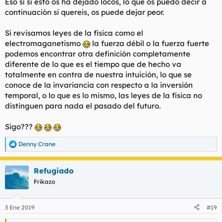
Eso sí si esto os ha dejado locos, lo que os puedo decir a
continuación si quereis, os puede dejar peor.
Si revisamos leyes de la física como el
electromaganetismo
la fuerza débil o la fuerza fuerte
podemos encontrar otra definición completamente
diferente de lo que es el tiempo que de hecho va
totalmente en contra de nuestra intuición, lo que se
conoce de la invariancia con respecto a la inversión
temporal, o lo que es lo mismo, las leyes de la física no
distinguen para nada el pasado del futuro.
Sigo???
Denny Crane
R
e
a
Refugiado
c
c
Frikazo
i
o
n
3 Ene 2019
#19
e
s