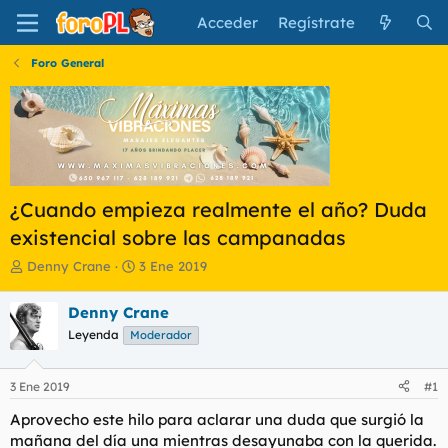
Acceder
Regístrate
Foro General
¿Cuando empieza realmente el año? Duda
existencial sobre las campanadas
I
F
Denny Crane
3 Ene 2019
n
e
i
c
Denny Crane
c
h
Leyenda
Moderador
i
a
a
d
d
e
3 Ene 2019
#1
o
i
r
n
Aprovecho este hilo para aclarar una duda que surgió la
d
i
mañana del día una mientras desayunaba con la querida.
e
c