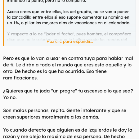
Entiendo tu punto, pero no lo comparto.
Acaso crees que entre ellos, los del grupito, no se van a poner
la zancadilla entre ellos si eso supone aumentar su nomina en
un 1%, o pillar los mejores dias de vacaciones en el calendario.
Y respecto a lo de "joder al facha", pues hombre, el compañero
dice que no le saludan, no que le hallan rajado las ruedas del
Haz clic para expandir...
coche. A mi nunca me han hecho ninguna perreria asi y no
parece ser el caso del creador del post.
Pero es que lo van a usar en contra tuya para hablar mal
de ti. Le dirán a todo el mundo que eres esto aquello y lo
otro. De hecho es lo que ha ocurrido. Eso tiene
ramificaciones.
¿Quieres que te joda "un progre" tu ascenso o lo que sea?
Yo no.
Son malas personas, repito. Gente intolerante y que se
creen superiores moralmente a los demás.
Yo cuando detecto que alguien es de izquierdas le doy la
razón y me alejo lo máximo de esa persona. De hecho