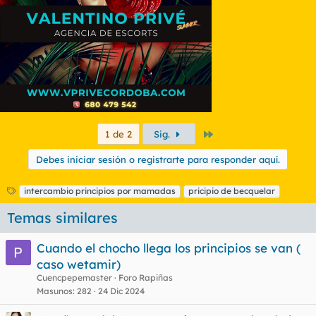
Último
1 de 2
Sig.
Debes iniciar sesión o registrarte para responder aquí.
E
intercambio principios por mamadas
pricipio de becquelar
t
Temas similares
i
q
u
Cuando el chocho llega los principios se van (
e
caso wetamir)
t
Cuencpepemaster
Foro Rapiñas
a
s
Masunos
282
24 Dic 2024