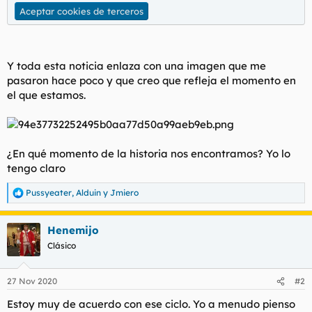
Aceptar cookies de terceros
Y toda esta noticia enlaza con una imagen que me
pasaron hace poco y que creo que refleja el momento en
el que estamos.
¿En qué momento de la historia nos encontramos? Yo lo
tengo claro
Pussyeater
,
Alduin
y
Jmiero
R
e
a
Henemijo
c
c
Clásico
i
o
n
27 Nov 2020
#2
e
s
Estoy muy de acuerdo con ese ciclo. Yo a menudo pienso
: