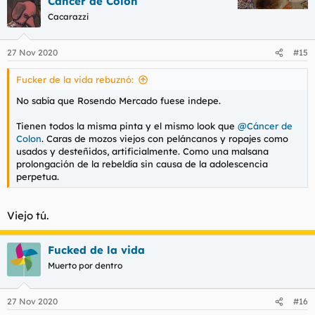
Cáncer de Colon
c
c
Cacarazzi
i
o
n
27 Nov 2020
#15
e
s
Fucker de la vida rebuznó:
:
No sabía que Rosendo Mercado fuese indepe.
Tienen todos la misma pinta y el mismo look que
@Cáncer de
Colon
. Caras de mozos viejos con peláncanos y ropajes como
usados y desteñidos, artificialmente. Como una malsana
prolongación de la rebeldía sin causa de la adolescencia
perpetua.
Viejo tú.
Fucked de la vida
Muerto por dentro
27 Nov 2020
#16