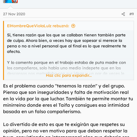
i
o
n
27 Nov 2020
#9
e
s
ElHombreQueViolaLulz rebuznó:
:
Sí, tienes razón que los que se callaban tienen también parte
de culpa. Ahora bien, a veces hay que sopesar si merece la
pena o no a nivel personal que al final es lo que realmente te
afecta.
Y lo comento porque en el trabajo estaba de puta madre con
los compañeros, solo había uno medio indepete que en los
descansos nos metrallaba con sus ideas y un par de veces le
Haz clic para expandir...
repliqué y desde entonces soy el facha y se han formado
grupitos. Es que ni nos saludamos. ¿Ha merecido la pena? Me
Es el problema cuando "tenemos la razón" y del grupo.
siento mejor conmigo mismo, pero en el curro hay una tensión
Pienso que son inseguridades y falta de motivación real
que antes no existía.
en la vida por la que luchar. También te permite montar tu
minirreino donde eres el Taifa y consigues esa intimidad
La libertad de decir lo que piensas sin que eso implique
basada en un falso compañerismo.
sentirse marginado, es lo que hemos perdido, si es que alguna
vez lo hemos tenido.
Lo divertido de esto es que te exigirán que respetes su
opinión, pero no ven motivo para que deban respetar la