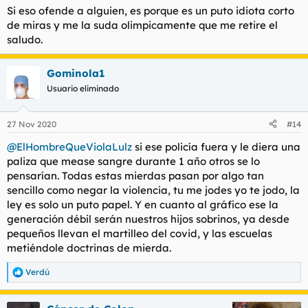
Si eso ofende a alguien, es porque es un puto idiota corto
de miras y me la suda olimpicamente que me retire el
saludo.
Gominola1
Usuario eliminado
27 Nov 2020
#14
@ElHombreQueViolaLulz
si ese policía fuera y le diera una
paliza que mease sangre durante 1 año otros se lo
pensarían. Todas estas mierdas pasan por algo tan
sencillo como negar la violencia, tu me jodes yo te jodo, la
ley es solo un puto papel. Y en cuanto al gráfico ese la
generación débil serán nuestros hijos sobrinos, ya desde
pequeños llevan el martilleo del covid, y las escuelas
metiéndole doctrinas de mierda.
Verdú
R
e
a