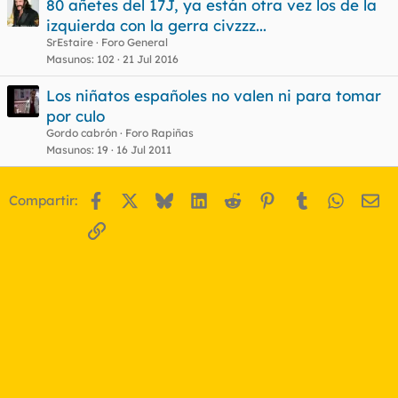
80 añetes del 17J, ya están otra vez los de la
izquierda con la gerra civzzz...
SrEstaire
Foro General
Masunos
102
21 Jul 2016
Los niñatos españoles no valen ni para tomar
por culo
Gordo cabrón
Foro Rapiñas
Masunos
19
16 Jul 2011
Facebook
X
Bluesky
LinkedIn
Reddit
Pinterest
Tumblr
WhatsA
Em
Compartir:
Enlace