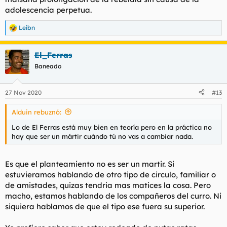
adolescencia perpetua.
Leibn
R
e
a
El_Ferras
c
c
Baneado
i
o
n
27 Nov 2020
#13
e
s
Alduin rebuznó:
:
Lo de El Ferras está muy bien en teoría pero en la práctica no
hay que ser un mártir cuándo tú no vas a cambiar nada.
Es que el planteamiento no es ser un martir. Si
estuvieramos hablando de otro tipo de circulo, familiar o
de amistades, quizas tendria mas matices la cosa. Pero
macho, estamos hablando de los compañeros del curro. Ni
siquiera hablamos de que el tipo ese fuera su superior.