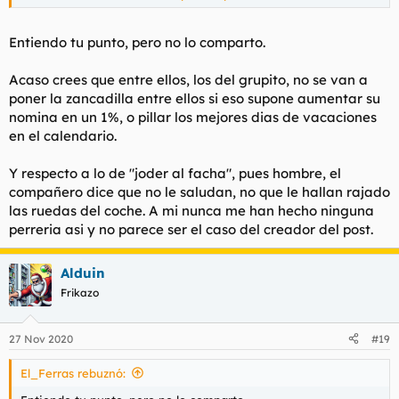
Ellos piensan que joder al "facha" es su obligación y que son
luchadores de la libertad. Se sentirán bien de joderte. Son
Entiendo tu punto, pero no lo comparto.
malas personas, fanáticas y sin nadie que les ponga freno.
Acaso crees que entre ellos, los del grupito, no se van a
poner la zancadilla entre ellos si eso supone aumentar su
nomina en un 1%, o pillar los mejores dias de vacaciones
en el calendario.
Y respecto a lo de "joder al facha", pues hombre, el
compañero dice que no le saludan, no que le hallan rajado
las ruedas del coche. A mi nunca me han hecho ninguna
perreria asi y no parece ser el caso del creador del post.
Alduin
Frikazo
27 Nov 2020
#19
El_Ferras rebuznó: