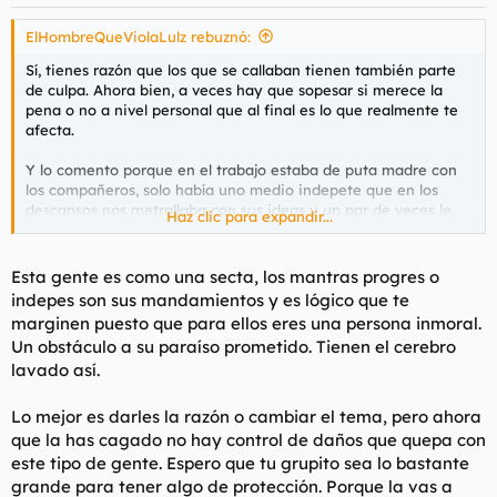
e
s
ElHombreQueViolaLulz rebuznó:
:
Sí, tienes razón que los que se callaban tienen también parte
de culpa. Ahora bien, a veces hay que sopesar si merece la
pena o no a nivel personal que al final es lo que realmente te
afecta.
Y lo comento porque en el trabajo estaba de puta madre con
los compañeros, solo había uno medio indepete que en los
descansos nos metrallaba con sus ideas y un par de veces le
Haz clic para expandir...
repliqué y desde entonces soy el facha y se han formado
grupitos. Es que ni nos saludamos. ¿Ha merecido la pena? Me
siento mejor conmigo mismo, pero en el curro hay una tensión
Esta gente es como una secta, los mantras progres o
que antes no existía.
indepes son sus mandamientos y es lógico que te
marginen puesto que para ellos eres una persona inmoral.
La libertad de decir lo que piensas sin que eso implique
Un obstáculo a su paraíso prometido. Tienen el cerebro
sentirse marginado, es lo que hemos perdido, si es que alguna
lavado así.
vez lo hemos tenido.
Lo mejor es darles la razón o cambiar el tema, pero ahora
que la has cagado no hay control de daños que quepa con
este tipo de gente. Espero que tu grupito sea lo bastante
grande para tener algo de protección. Porque la vas a