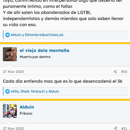
tuya, convirtiendo en interpersonal algo que debería ser
puramente íntimo, como el follar.
Y de ahí salen los abanderados de LGTBi,
independentistas y demás mierdas que solo saben llenar
su vida con eso.
Alduin
y
ElHombreQueViolaLulz
R
e
a
el viejo dela montaña
c
c
Muerto por dentro
i
o
n
27 Nov 2020
#10
e
s
Cada día entiendo mas que es lo que desencadenó el 36
:
otilio
,
Sheik Yerbouti
y
Alduin
R
e
a
Alduin
c
c
Frikazo
i
o
n
27 Nov 2020
#11