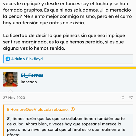
veces le repliqué y desde entonces soy el facha y se han
formado grupitos. Es que ni nos saludamos. ¿Ha merecido
la pena? Me siento mejor conmigo mismo, pero en el curro
hay una tensión que antes no existía.
La libertad de decir lo que piensas sin que eso implique
sentirse marginado, es lo que hemos perdido, si es que
alguna vez lo hemos tenido.
Alduin
y
Pinkfloyd
R
e
a
El_Ferras
c
c
Baneado
i
o
n
27 Nov 2020
#7
e
s
ElHombreQueViolaLulz rebuznó:
:
Sí, tienes razón que los que se callaban tienen también parte
de culpa. Ahora bien, a veces hay que sopesar si merece la
pena o no a nivel personal que al final es lo que realmente te
afecta.