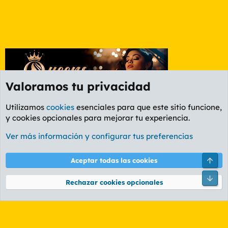
Valoramos tu privacidad
Utilizamos
cookies
esenciales para que este sitio funcione,
y cookies opcionales para mejorar tu experiencia.
Foro General
Ver más información y configurar tus preferencias
Cookies
PL OLDSTYLE AMARILLO
Cambiar fuente
Español (ES)
Arri
Aceptar todas las cookies
Contáctanos
Términos y reglas
Política de privacidad
Ayuda
R
Pie
S
Rechazar cookies opcionales
S
®
Community platform by XenForo
© 2010-2026 XenForo Ltd.