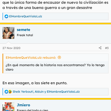
que la única forma de encauzar de nuevo la civilización es
a través de una buena guerra o un gran desastre
ElHombreQueViolaLulz
R
e
a
semete
c
c
Freak total
i
o
n
27 Nov 2020
#3
e
s
ElHombreQueViolaLulz rebuznó:
:
¿En qué momento de la historia nos encontramos? Yo lo tengo
claro
En esa imagen, a las siete en punto.
Sheik Yerbouti
,
Alduin
y
ElHombreQueViolaLulz
R
e
a
Jmiero
c
c
Forero del todo a cien