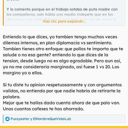
Y lo comento porque en el trabajo estaba de puta madre con
los compañeros, solo había uno medio indepete que en los
descansos nos metrallaba con sus ideas y un par de veces le
Haz clic para expandir...
repliqué y desde entonces soy el facha y se han formado
grupitos. Es que ni nos saludamos. ¿Ha merecido la pena? Me
siento mejor conmigo mismo, pero en el curro hay una tensión
Entiendo lo que dices, yo tambien tengo muchas veces
que antes no existía.
dilemas internos, en plan diplomacia vs sentimiento.
Tambien tienes otro enfoque: que pollas te importa que te
La libertad de decir lo que piensas sin que eso implique
salude o no esa gente? entiendo lo que dices de la
sentirse marginado, es lo que hemos perdido, si es que alguna
tension, desde luego no es algo agradable. Pero aun asi,
vez lo hemos tenido.
yo no me consideraria marginado, asi fuese 1 vs 20. Los
margino yo a ellos.
Si tu diste tu opinion respetuosamente y con argumentos
validos, no entiendo por que nadie habria de retirarte la
palabra.
Mejor que te hallas dado cuenta ahora de que palo van.
Unos cuantos cafeses te has ahorrado.
Pussyeater
y
ElHombreQueViolaLulz
R
e