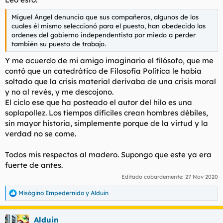
Miguel Ángel denuncia que sus compañeros, algunos de los
cuales él mismo seleccionó para el puesto, han obedecido las
ordenes del gobierno independentista por miedo a perder
también su puesto de trabajo.
Y me acuerdo de mi amigo imaginario el filósofo, que me
contó que un catedrático de Filosofía Política le había
soltado que la crisis material derivaba de una crisis moral
y no al revés, y me descojono.
El ciclo ese que ha posteado el autor del hilo es una
soplapollez. Los tiempos difíciles crean hombres débiles,
sin mayor historia, simplemente porque de la virtud y la
verdad no se come.
Todos mis respectos al madero. Supongo que este ya era
fuerte de antes.
Editado cobardemente:
27 Nov 2020
Misógino Empedernido
y
Alduin
R
e
a
Alduin
c