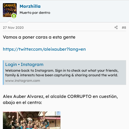
a
Morzhilla
c
c
Muerto por dentro
i
o
n
27 Nov 2020
#8
e
s
Vamos a poner caras a esta gente
:
https://twitter.com/aleixauber?lang=en
Login • Instagram
Welcome back to Instagram. Sign in to check out what your friends,
family & interests have been capturing & sharing around the world.
www.instagram.com
Alex Auber Alvarez, el alcalde CORRUPTO en cuestión,
abajo en el centro: