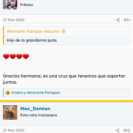
c
Frikazo
i
o
n
27 Nov 2020
#21
e
s
Almirante Farlopas rebuznó:
:
Hijo de la grandísima puta.
Gracias hermana, es una cruz que tenemos que soportar
juntos.
Jmiero
y
Almirante Farlopas
R
e
a
Max_Demian
c
c
Puta rata traicionera
i
o
n
27 Nov 2020
#22
e