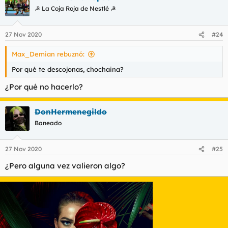
☭ La Coja Roja de Nestlé ☭
27 Nov 2020
#24
Max_Demian rebuznó:
Por qué te descojonas, chochaina?
¿Por qué no hacerlo?
DonHermenegildo
Baneado
27 Nov 2020
#25
¿Pero alguna vez valieron algo?