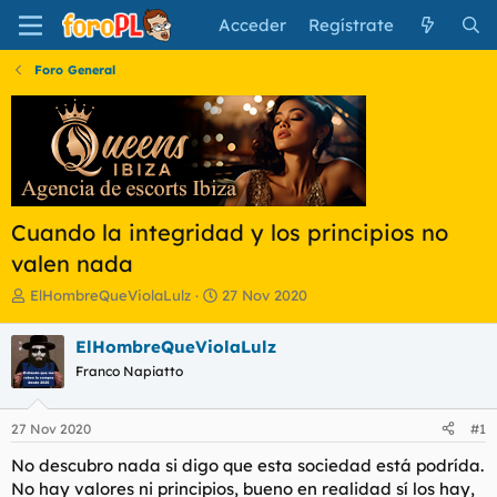
Acceder
Regístrate
Foro General
Cuando la integridad y los principios no
valen nada
I
F
ElHombreQueViolaLulz
27 Nov 2020
n
e
i
c
ElHombreQueViolaLulz
c
h
Franco Napiatto
i
a
a
d
d
e
27 Nov 2020
#1
o
i
r
n
No descubro nada si digo que esta sociedad está podrída.
d
i
No hay valores ni principios, bueno en realidad sí los hay,
e
c