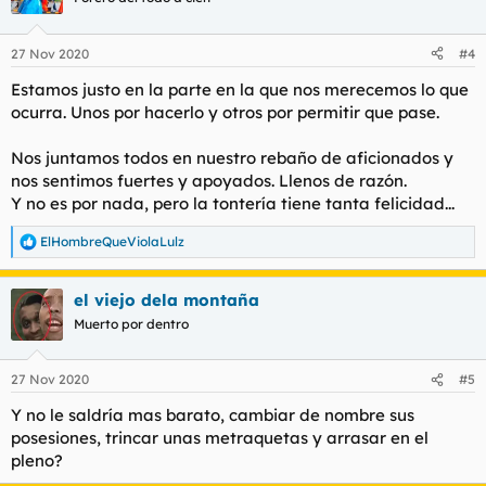
i
o
n
27 Nov 2020
#4
e
s
Estamos justo en la parte en la que nos merecemos lo que
:
ocurra. Unos por hacerlo y otros por permitir que pase.
Nos juntamos todos en nuestro rebaño de aficionados y
nos sentimos fuertes y apoyados. Llenos de razón.
Y no es por nada, pero la tontería tiene tanta felicidad...
ElHombreQueViolaLulz
R
e
a
el viejo dela montaña
c
c
Muerto por dentro
i
o
n
27 Nov 2020
#5
e
s
Y no le saldría mas barato, cambiar de nombre sus
:
posesiones, trincar unas metraquetas y arrasar en el
pleno?