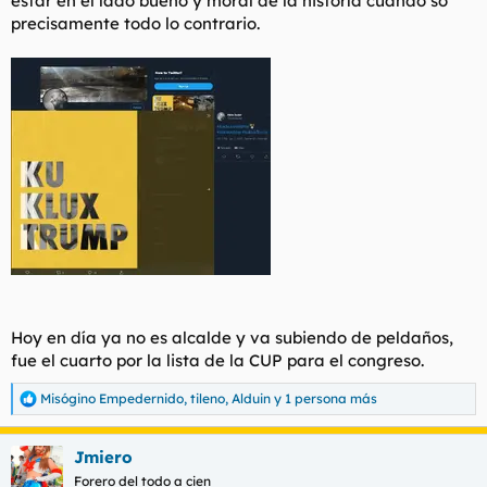
estar en el lado bueno y moral de la historía cuando so
precisamente todo lo contrario.
Hoy en día ya no es alcalde y va subiendo de peldaños,
fue el cuarto por la lista de la CUP para el congreso.
Misógino Empedernido
,
tileno
,
Alduin
y 1 persona más
R
e
a
Jmiero
c
c
Forero del todo a cien