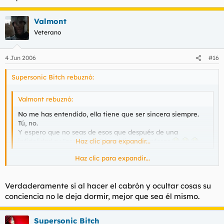
Valmont
Veterano
4 Jun 2006
#16
Supersonic Bitch rebuznó:
Valmont rebuznó:
No me has entendido, ella tiene que ser sincera siempre.
Tú, no.
Y espero que no seas de esos que después de una
infidelidad su "conciencia" les obliga a confesar
Haz clic para expandir...
.
Haz clic para expandir...
Yo no digo nada, pero mas te vale no hacerle mucho caso a
este hombre
Verdaderamente si al hacer el cabrón y ocultar cosas su
conciencia no le deja dormir, mejor que sea él mismo.
Supersonic Bitch