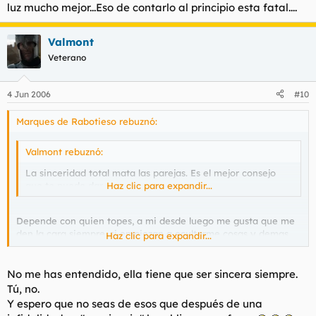
luz mucho mejor...Eso de contarlo al principio esta fatal....
Valmont
Veterano
4 Jun 2006
#10
Marques de Rabotieso rebuznó:
Valmont rebuznó:
La sinceridad total mata las parejas. Es el mejor consejo
que te puedo dar.
Haz clic para expandir...
Depende con quien topes, a mi desde luego me gusta que me
den la cara siempre, si empiezan a ocultarme cosas y demas,
Haz clic para expandir...
me acaba tocando los huevos.
Y generalmente se va todo a la mierda, pero en fin, cada uno
No me has entendido, ella tiene que ser sincera siempre.
tiene su forma de pensar.
Tú, no.
Y espero que no seas de esos que después de una