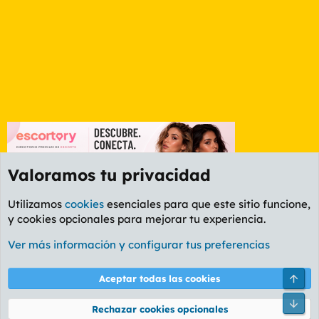
Valoramos tu privacidad
Utilizamos
cookies
esenciales para que este sitio funcione,
y cookies opcionales para mejorar tu experiencia.
Foro Rapiñas
Ver más información y configurar tus preferencias
Cookies
PL OLDSTYLE AMARILLO
Cambiar fuente
Español (ES)
Arri
Aceptar todas las cookies
Contáctanos
Términos y reglas
Política de privacidad
Ayuda
R
Pie
S
Rechazar cookies opcionales
S