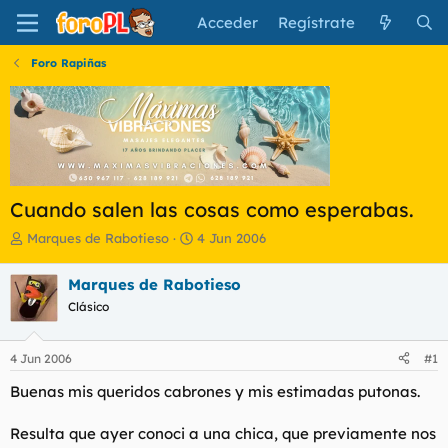
Acceder
Regístrate
Foro Rapiñas
Cuando salen las cosas como esperabas.
I
F
Marques de Rabotieso
4 Jun 2006
n
e
i
c
Marques de Rabotieso
c
h
Clásico
i
a
a
d
d
e
4 Jun 2006
#1
o
i
r
n
Buenas mis queridos cabrones y mis estimadas putonas.
d
i
e
c
Resulta que ayer conoci a una chica, que previamente nos
l
i