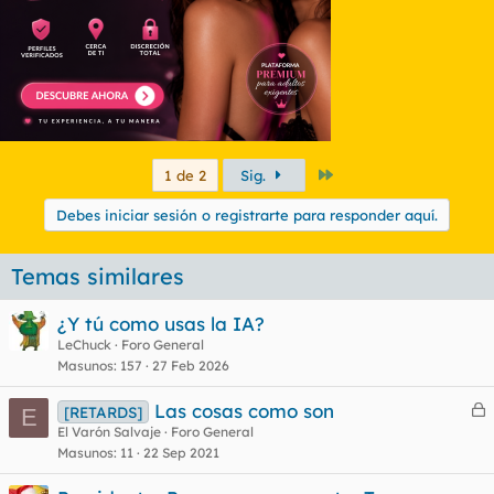
Último
1 de 2
Sig.
Debes iniciar sesión o registrarte para responder aquí.
Temas similares
¿Y tú como usas la IA?
LeChuck
Foro General
Masunos
157
27 Feb 2026
Las cosas como son
[RETARDS]
E
e
El Varón Salvaje
Foro General
Masunos
11
22 Sep 2021
r
r