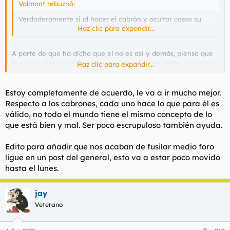
Valmont rebuznó:
Verdaderamente si al hacer el cabrón y ocultar cosas su
conciencia no le deja dormir, mejor que sea él mismo.
Haz clic para expandir...
A parte de que ha dicho que el no es asi y demás, pienso que
le va a ir mejor siendo como es... los cabrones molan un rato (a
Haz clic para expandir...
veces ni eso)
Estoy completamente de acuerdo, le va a ir mucho mejor.
Respecto a los cabrones, cada uno hace lo que para él es
válido, no todo el mundo tiene el mismo concepto de lo
que está bien y mal. Ser poco escrupuloso también ayuda.
Edito para añadir que nos acaban de fusilar medio foro
ligue en un post del general, esto va a estar poco movido
hasta el lunes.
jay
Veterano