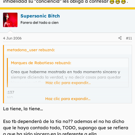
infidelidad su "conciencia" les obliga a confesar
.
Supersonic Bitch
Forero del todo a cien
4 Jun 2006
#11
metadona_user rebuznó:
Marques de Rabotieso rebuznó:
Creo que haberme mostrado en todo momento sincero y
siempre diciendo la verdad, y no decir cosas para quedar
bien y eso,
al final tiene su recompensa.
Haz clic para expandir...
:137
NO
Haz clic para expandir...
Por lo demas suerte.
La tiene, la tiene...
Eso tb dependerá de la tia no?? ademas el no ha dicho
que le haya contado todo, TODO, supongo que se refiera
a que ha sido sincero en lo referente a ella