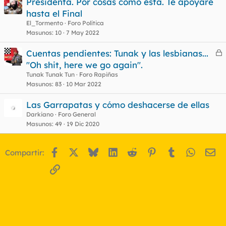
Presidenta. Por cosas como esta. Te apoyare
hasta el Final
El_Tormento
Foro Política
o
Masunos
10
7 May 2022
Cuentas pendientes: Tunak y las lesbianas...
e
"Oh shit, here we go again".
r
Tunak Tunak Tun
Foro Rapiñas
r
Masunos
83
10 Mar 2022
Las Garrapatas y cómo deshacerse de ellas
Darkiano
Foro General
o
Masunos
49
19 Dic 2020
Facebook
X
Bluesky
LinkedIn
Reddit
Pinterest
Tumblr
WhatsA
Em
Compartir:
Enlace