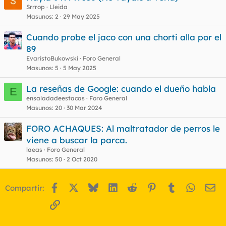
Srrrop
Lleida
Masunos
2
29 May 2025
Cuando probe el jaco con una chorti alla por el
89
EvaristoBukowski
Foro General
Masunos
5
5 May 2025
La reseñas de Google: cuando el dueño habla
E
ensaladadeestacas
Foro General
Masunos
20
30 Mar 2024
FORO ACHAQUES: Al maltratador de perros le
viene a buscar la parca.
laeas
Foro General
Masunos
50
2 Oct 2020
Facebook
X
Bluesky
LinkedIn
Reddit
Pinterest
Tumblr
WhatsA
Em
Compartir:
Enlace