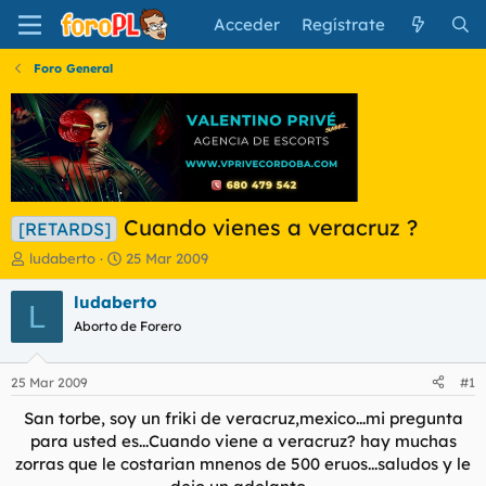
Acceder
Regístrate
Foro General
Cuando vienes a veracruz ?
[RETARDS]
I
F
ludaberto
25 Mar 2009
n
e
i
c
ludaberto
L
c
h
Aborto de Forero
i
a
a
d
d
e
25 Mar 2009
#1
o
i
r
n
San torbe, soy un friki de veracruz,mexico...mi pregunta
d
i
para usted es...Cuando viene a veracruz? hay muchas
e
c
zorras que le costarian mnenos de 500 eruos...saludos y le
l
i