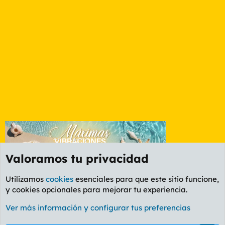
Valoramos tu privacidad
Utilizamos
cookies
esenciales para que este sitio funcione,
y cookies opcionales para mejorar tu experiencia.
Foro General
Ver más información y configurar tus preferencias
Cookies
PL OLDSTYLE AMARILLO
Cambiar fuente
Español (ES)