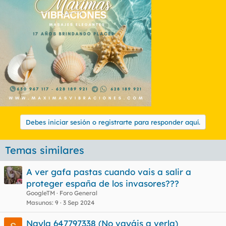
Debes iniciar sesión o registrarte para responder aquí.
Temas similares
A ver gafa pastas cuando vais a salir a
proteger españa de los invasores???
GoogleTM
Foro General
Masunos
9
3 Sep 2024
Nayla 647797338 (No vayáis a verla)