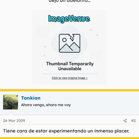
dejo un adelanto...
t
o
e
m
a
Tankian
Ahora vengo, ahora me voy
26 Mar 2009
#2
Tiene cara de estar experimentando un inmenso placer.