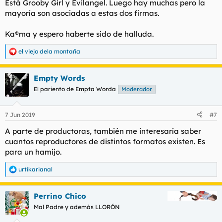
Está Grooby Girl y Evilangel. Luego hay muchas pero la
No me refiero a productoras q realizan peliculas de
mayoría son asociadas a estas dos firmas.
alto presupuesto en dvd
como PRIVATE sino a productoras
Ka®ma y espero haberte sido de halluda.
q ofertan videos amateur como TORBE.
el viejo dela montaña
Estas productoras ocupan el 85% del mercado on-line
R
pero no todo se reduce a U.S.A , ESPAÑA y poco más...
e
a
se supone q cada país
Empty Words
c
tiene productoras propias con productos
c
propios pero
El pariento de Empta Worda
Moderador
i
como buscar por país especifico?
o
n
7 Jun 2019
#7
e
s
A parte de productoras, también me interesaría saber
:
cuantos reproductores de distintos formatos existen. Es
para un hamijo.
urtikarianal
R
e
a
Perrino Chico
c
c
Mal Padre y además LLORÓN
i
o