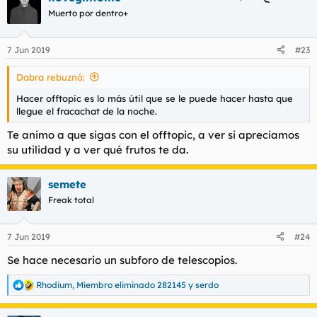
c
Muerto por dentro+
i
o
n
7 Jun 2019
#23
e
s
Dabra rebuznó:
:
Hacer offtopic es lo más útil que se le puede hacer hasta que
llegue el fracachat de la noche.
Te animo a que sigas con el offtopic, a ver si apreciamos
su utilidad y a ver qué frutos te da.
semete
Freak total
7 Jun 2019
#24
Se hace necesario un subforo de telescopios.
Rhodium
,
Miembro eliminado 282145
y
serdo
R
e
a