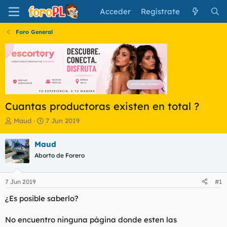
Acceder
Regístrate
Foro General
Cuantas productoras existen en total ?
I
F
Maud
7 Jun 2019
n
e
i
c
Maud
c
h
Aborto de Forero
i
a
a
d
d
e
7 Jun 2019
#1
o
i
r
n
¿Es posible saberlo?
d
i
e
c
No encuentro ninguna página donde esten las
l
i