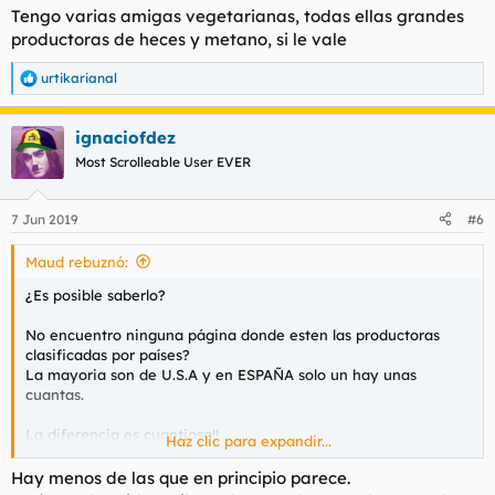
Tengo varias amigas vegetarianas, todas ellas grandes
productoras de heces y metano, si le vale
urtikarianal
R
e
a
ignaciofdez
c
c
Most Scrolleable User EVER
i
o
n
7 Jun 2019
#6
e
s
Maud rebuznó:
:
¿Es posible saberlo?
No encuentro ninguna página donde esten las productoras
clasificadas por países?
La mayoria son de U.S.A y en ESPAÑA solo un hay unas
cuantas.
La diferencia es cuantiosa!!
Haz clic para expandir...
¿pero en otros países q productos on-line ofertan?
Hay menos de las que en principio parece.