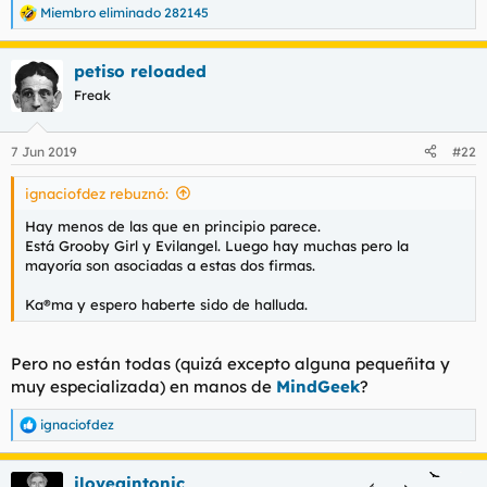
alto presupuesto en dvd
Miembro eliminado 282145
R
como PRIVATE sino a productoras
e
q ofertan videos amateur como TORBE.
a
petiso reloaded
c
Estas productoras ocupan el 85% del mercado on-line
c
Freak
pero no todo se reduce a U.S.A , ESPAÑA y poco más...
i
se supone q cada país
o
n
tiene productoras propias con productos
7 Jun 2019
#22
e
propios pero
s
como buscar por país especifico?
ignaciofdez rebuznó:
:
Hay menos de las que en principio parece.
Está Grooby Girl y Evilangel. Luego hay muchas pero la
mayoría son asociadas a estas dos firmas.
Ka®ma y espero haberte sido de halluda.
Pero no están todas (quizá excepto alguna pequeñita y
muy especializada) en manos de
MindGeek
?
ignaciofdez
R
e
a
ilovegintonic
c