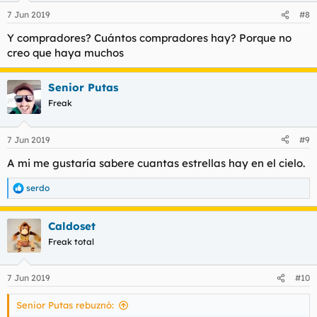
n
7 Jun 2019
#8
e
s
Y compradores? Cuántos compradores hay? Porque no
:
creo que haya muchos
Senior Putas
Freak
7 Jun 2019
#9
A mi me gustaría sabere cuantas estrellas hay en el cielo.
serdo
R
e
a
Caldoset
c
c
Freak total
i
o
n
7 Jun 2019
#10
e
s
Senior Putas rebuznó:
: