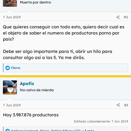
Muerto por dentro
7 Jun 2019
#2
Que quieres conseguir con todo esto, quiero decir cual es
el objeto de saber el numero de productoras porno por
país?
Debe ser algo importante para tí, abrir un hilo para
consultar algo así a las 5. Ya me dirås.
tileno
R
e
a
Apofis
c
c
No-calvo de mierda
i
o
n
7 Jun 2019
#3
e
s
Hay 3.987.876 productoras
:
Editado cobardemente:
7 Jun 2019
Ambrosioretard
,
tileno
,
YoHiceARoqueIII
y 3 más