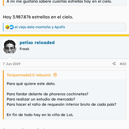
A mi me gustaría sabere cuantas estrellas hay en el cielo.
Hay 3.987.876 estrellas en el cielo.
el viejo dela montaña
y
Apofis
R
e
a
petiso reloaded
c
c
Freak
i
o
n
7 Jun 2019
#20
e
s
Torquemada2.0 rebuznó:
:
Para qué quiere este dato.
Para fardar delante de phoreros cochinetes?
Para realizar un estudio de mercado?
Para hacer el ratio de requesón interior bruto de cada país?
En fin de todo hay en la viña de LoL