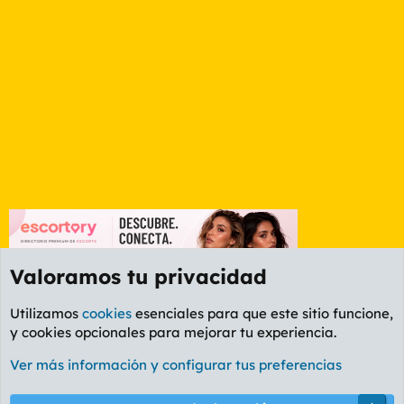
s
Valoramos tu privacidad
Utilizamos
cookies
esenciales para que este sitio funcione,
y cookies opcionales para mejorar tu experiencia.
Foro General
Ver más información y configurar tus preferencias
Cookies
PL OLDSTYLE AMARILLO
Cambiar fuente
Español (ES)