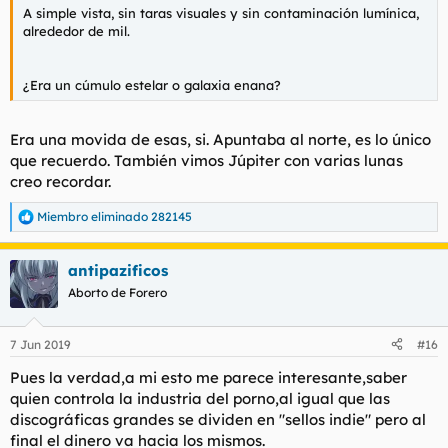
A simple vista, sin taras visuales y sin contaminación lumínica,
alrededor de mil.
¿Era un cúmulo estelar o galaxia enana?
Era una movida de esas, si. Apuntaba al norte, es lo único
que recuerdo. También vimos Júpiter con varias lunas
creo recordar.
Miembro eliminado 282145
R
e
a
antipazificos
c
c
Aborto de Forero
i
o
n
7 Jun 2019
#16
e
s
Pues la verdad,a mi esto me parece interesante,saber
:
quien controla la industria del porno,al igual que las
discográficas grandes se dividen en "sellos indie" pero al
final el dinero va hacia los mismos.