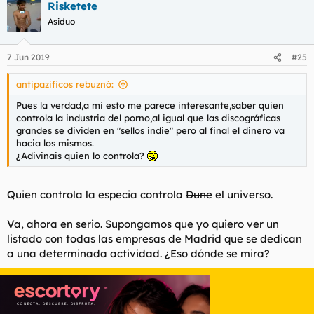
Risketete
c
c
Asiduo
i
o
n
7 Jun 2019
#25
e
s
antipazificos rebuznó:
:
Pues la verdad,a mi esto me parece interesante,saber quien
controla la industria del porno,al igual que las discográficas
grandes se dividen en "sellos indie" pero al final el dinero va
hacia los mismos.
¿Adivinais quien lo controla?
Quien controla la especia controla
Dune
el universo.
Va, ahora en serio. Supongamos que yo quiero ver un
listado con todas las empresas de Madrid que se dedican
a una determinada actividad. ¿Eso dónde se mira?