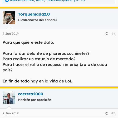
R
e
a
Torquemada2.0
c
c
El calzonazos del Xanadú
i
o
n
7 Jun 2019
#4
e
s
Para qué quiere este dato.
:
Para fardar delante de phoreros cochinetes?
Para realizar un estudio de mercado?
Para hacer el ratio de requesón interior bruto de cada
país?
En fin de todo hay en la viña de LoL
cocreta2000
Maricón por oposición
7 Jun 2019
#5