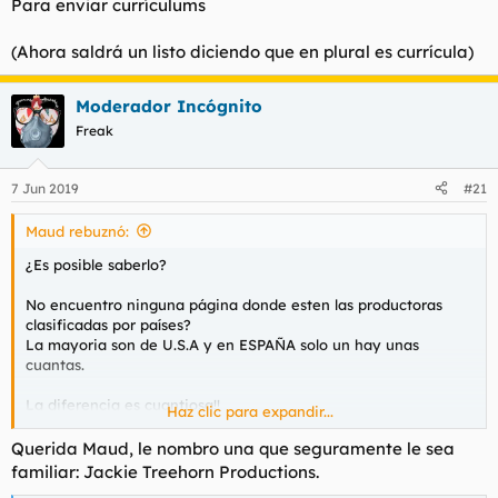
Para enviar currículums
(Ahora saldrá un listo diciendo que en plural es currícula)
Moderador Incógnito
Freak
7 Jun 2019
#21
Maud rebuznó:
¿Es posible saberlo?
No encuentro ninguna página donde esten las productoras
clasificadas por países?
La mayoria son de U.S.A y en ESPAÑA solo un hay unas
cuantas.
La diferencia es cuantiosa!!
Haz clic para expandir...
¿pero en otros países q productos on-line ofertan?
Querida Maud, le nombro una que seguramente le sea
familiar: Jackie Treehorn Productions.
No me refiero a productoras q realizan peliculas de