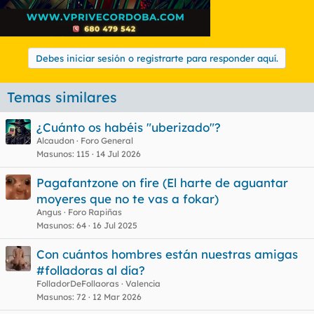
Debes iniciar sesión o registrarte para responder aquí.
Temas similares
¿Cuánto os habéis "uberizado"?
Alcaudon
Foro General
Masunos
115
14 Jul 2026
Pagafantzone on fire (El harte de aguantar
moyeres que no te vas a fokar)
Angus
Foro Rapiñas
Masunos
64
16 Jul 2025
Con cuántos hombres están nuestras amigas
#folladoras al día?
FolladorDeFollaoras
Valencia
Masunos
72
12 Mar 2026