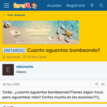
Acceder
Regístrate
Foro General
Cuanto aguantas bombeando?
[RETARDS]
I
F
edunacle
18 May 2004
n
e
i
c
edunacle
E
c
h
Clásico
i
a
a
d
d
e
18 May 2004
#1
o
i
r
n
Torbe , ¿cuanto aguantas bombeando?Tienes algún truco
d
i
para aguantear más? Cortas mucho en las escenas=??¿
e
c
l
i