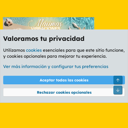
Valoramos tu privacidad
Utilizamos
cookies
esenciales para que este sitio funcione,
y cookies opcionales para mejorar tu experiencia.
Foro General
Ver más información y configurar tus preferencias
Cookies
PL OLDSTYLE AMARILLO
Cambiar fuente
Español (ES)
Arri
Aceptar todas las cookies
Contáctanos
Términos y reglas
Política de privacidad
Ayuda
R
Pie
S
Rechazar cookies opcionales
S
®
Community platform by XenForo
© 2010-2026 XenForo Ltd.