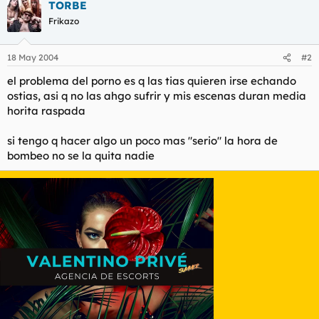
t
o
TORBE
e
Frikazo
m
a
18 May 2004
#2
el problema del porno es q las tias quieren irse echando
ostias, asi q no las ahgo sufrir y mis escenas duran media
horita raspada
si tengo q hacer algo un poco mas "serio" la hora de
bombeo no se la quita nadie