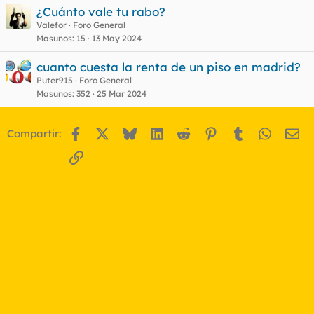
¿Cuánto vale tu rabo?
Valefor
Foro General
Masunos
15
13 May 2024
cuanto cuesta la renta de un piso en madrid?
Puter915
Foro General
Masunos
352
25 Mar 2024
Facebook
X
Bluesky
LinkedIn
Reddit
Pinterest
Tumblr
WhatsA
Em
Compartir:
Enlace