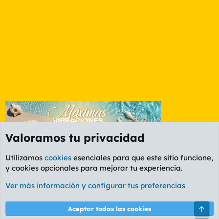
Valoramos tu privacidad
Utilizamos
cookies
esenciales para que este sitio funcione,
y cookies opcionales para mejorar tu experiencia.
Foro General
Ver más información y configurar tus preferencias
Cookies
PL OLDSTYLE AMARILLO
Cambiar fuente
Español (ES)
Arri
Aceptar todas las cookies
Contáctanos
Términos y reglas
Política de privacidad
Ayuda