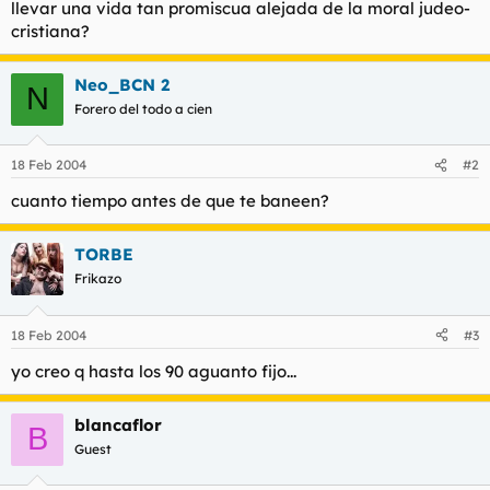
llevar una vida tan promiscua alejada de la moral judeo-
l
i
cristiana?
t
o
e
m
Neo_BCN 2
N
a
Forero del todo a cien
18 Feb 2004
#2
cuanto tiempo antes de que te baneen?
TORBE
Frikazo
18 Feb 2004
#3
yo creo q hasta los 90 aguanto fijo...
blancaflor
B
Guest