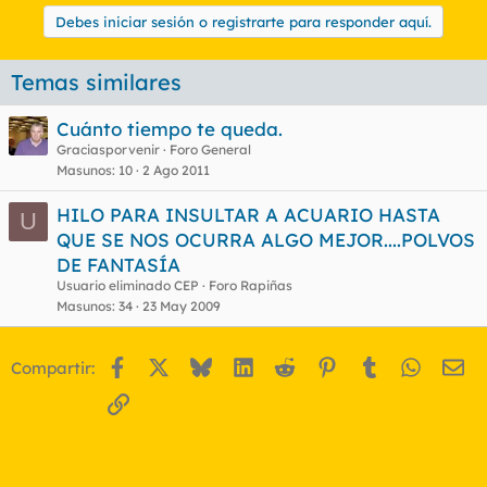
Debes iniciar sesión o registrarte para responder aquí.
Temas similares
Cuánto tiempo te queda.
Graciasporvenir
Foro General
Masunos
10
2 Ago 2011
HILO PARA INSULTAR A ACUARIO HASTA
U
QUE SE NOS OCURRA ALGO MEJOR....POLVOS
DE FANTASÍA
Usuario eliminado CEP
Foro Rapiñas
Masunos
34
23 May 2009
Facebook
X
Bluesky
LinkedIn
Reddit
Pinterest
Tumblr
WhatsA
Em
Compartir:
Enlace