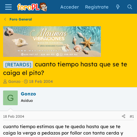
Acceder
Regístrate
Foro General
cuanto tiempo hasta que se te
[RETARDS]
caiga el pito?
I
F
Gonzo
18 Feb 2004
n
e
i
c
Gonzo
G
c
h
Asiduo
i
a
a
d
d
e
18 Feb 2004
#1
o
i
r
n
cuanto tiempo estimas que te queda hasta que se te
d
i
caiga la verga a pedazos por follar con tanta cerda y
e
c