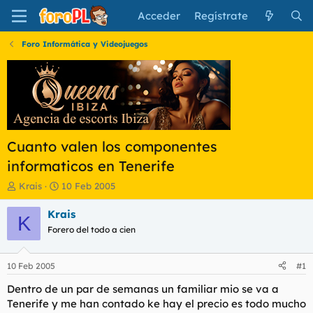
Acceder
Regístrate
Foro Informática y Videojuegos
Cuanto valen los componentes
informaticos en Tenerife
I
F
Krais
10 Feb 2005
n
e
i
c
Krais
K
c
h
Forero del todo a cien
i
a
a
d
d
e
10 Feb 2005
#1
o
i
r
n
Dentro de un par de semanas un familiar mio se va a
d
i
Tenerife y me han contado ke hay el precio es todo mucho
e
c