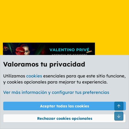
Valoramos tu privacidad
Utilizamos
cookies
esenciales para que este sitio funcione,
y cookies opcionales para mejorar tu experiencia.
Foro Informática y Videojuegos
Ver más información y configurar tus preferencias
Cookies
PL OLDSTYLE AMARILLO
Cambiar fuente
Español (ES)
Arri
Aceptar todas las cookies
Contáctanos
Términos y reglas
Política de privacidad
Ayuda
R
Pie
S
Rechazar cookies opcionales
S
®
Community platform by XenForo
© 2010-2026 XenForo Ltd.