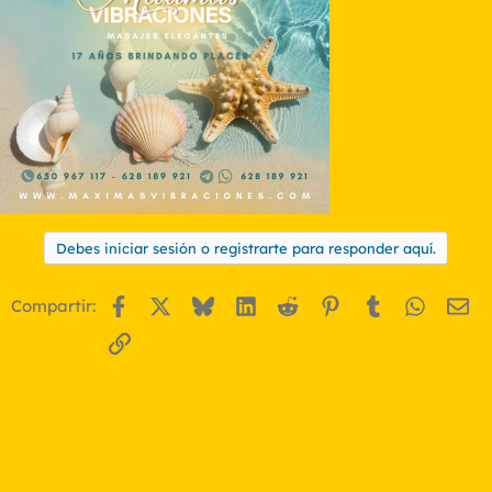
Debes iniciar sesión o registrarte para responder aquí.
Facebook
X
Bluesky
LinkedIn
Reddit
Pinterest
Tumblr
WhatsA
Em
Compartir:
Enlace