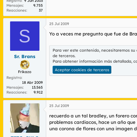
Registro
9 Jun 2003
Mensajes
9.755
Reacciones
37
25 Jul 2009
S
Yo a veces me pregunto que fue de Bra
Para ver este contenido, necesitaremos su
de terceros.
Sr. Brans
Para obtener información más detallada, c
Aceptar cookies de terceros
Frikazo
Registro
18 Abr 2009
Mensajes
13.565
Reacciones
9.912
25 Jul 2009
recuerdo a un tal bradley, un forero 
problemas cardiacos, hace un año que n
una corona de flores con una imagen de