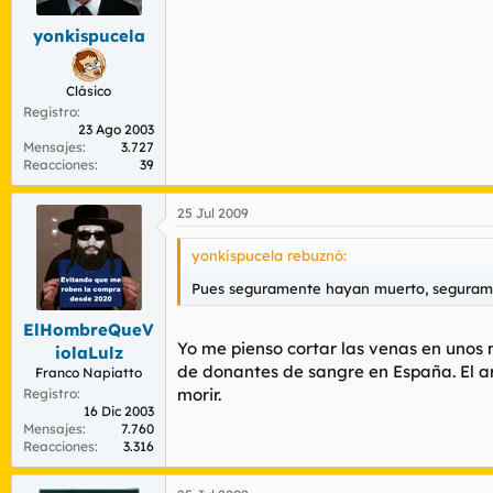
yonkispucela
Clásico
Registro
23 Ago 2003
Mensajes
3.727
Reacciones
39
25 Jul 2009
yonkispucela rebuznó:
Pues seguramente hayan muerto, segurament
ElHombreQueV
Yo me pienso cortar las venas en unos
iolaLulz
de donantes de sangre en España. El a
Franco Napiatto
morir.
Registro
16 Dic 2003
Mensajes
7.760
Reacciones
3.316