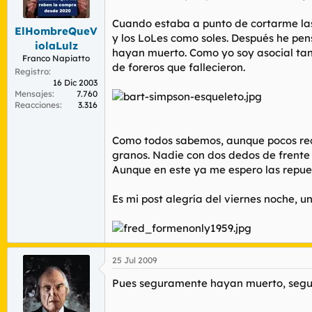
r
n
d
i
Cuando estaba a punto de cortarme las 
ElHombreQueV
e
c
y los LoLes como soles. Después he pen
l
i
iolaLulz
hayan muerto. Como yo soy asocial tan
t
o
Franco Napiatto
de foreros que fallecieron.
e
Registro
m
16 Dic 2003
a
Mensajes
7.760
Reacciones
3.316
Como todos sabemos, aunque pocos reco
granos. Nadie con dos dedos de frente 
Aunque en este ya me espero las repue
Es mi
post
alegría del viernes noche, 
25 Jul 2009
Pues seguramente hayan muerto, segura