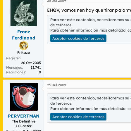
25 Jul 2009
EHQV, vamos nen hay que tirar p'alant
Para ver este contenido, necesitaremos su
de terceros.
Para obtener información más detallada, c
Franz
Ferdinand
Aceptar cookies de terceros
Frikazo
Registro
20 Oct 2005
Mensajes
13.741
Reacciones
0
25 Jul 2009
Para ver este contenido, necesitaremos su
de terceros.
Para obtener información más detallada, c
PERVERTMAN
Aceptar cookies de terceros
The Definitive
LOLaster