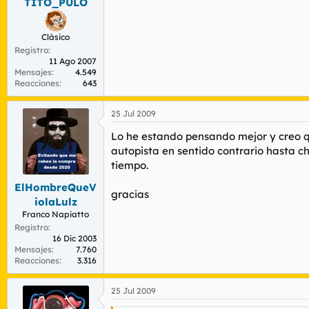
TITO_PULO
Clásico
Registro
11 Ago 2007
Mensajes
4.549
Reacciones
643
25 Jul 2009
Lo he estando pensando mejor y creo que
autopista en sentido contrario hasta c
tiempo.
ElHombreQueV
gracias
iolaLulz
Franco Napiatto
Registro
16 Dic 2003
Mensajes
7.760
Reacciones
3.316
25 Jul 2009