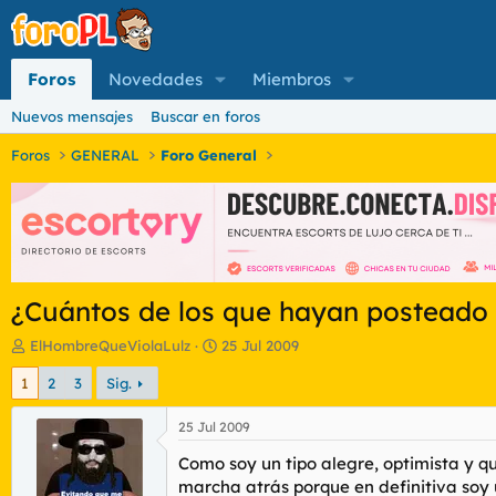
Foros
Novedades
Miembros
Nuevos mensajes
Buscar en foros
Foros
GENERAL
Foro General
¿Cuántos de los que hayan posteado
I
F
ElHombreQueViolaLulz
25 Jul 2009
n
e
1
2
3
Sig.
i
c
c
h
i
a
25 Jul 2009
a
d
Como soy un tipo alegre, optimista y qu
d
e
o
i
marcha atrás porque en definitiva soy 