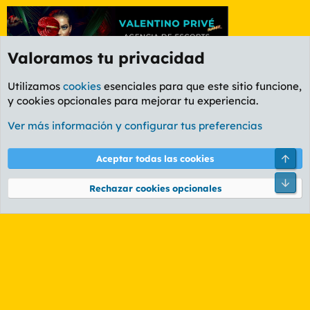
Valoramos tu privacidad
Utilizamos
cookies
esenciales para que este sitio funcione,
y cookies opcionales para mejorar tu experiencia.
Foro General
Ver más información y configurar tus preferencias
Cookies
PL OLDSTYLE AMARILLO
Cambiar fuente
Español (ES)
Arri
Aceptar todas las cookies
Contáctanos
Términos y reglas
Política de privacidad
Ayuda
R
Pie
S
Rechazar cookies opcionales
S
®
Community platform by XenForo
© 2010-2026 XenForo Ltd.