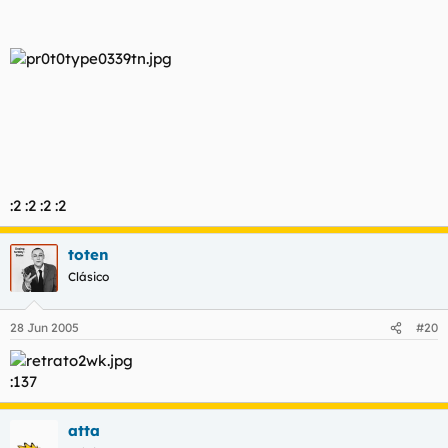
:2 :2 :2 :2
toten
Clásico
28 Jun 2005
#20
:137
atta