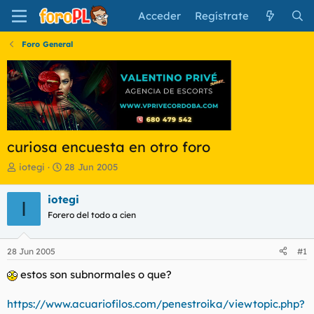
Acceder
Regístrate
Foro General
curiosa encuesta en otro foro
I
F
iotegi
28 Jun 2005
n
e
i
c
iotegi
I
c
h
Forero del todo a cien
i
a
a
d
d
e
28 Jun 2005
#1
o
i
r
n
estos son subnormales o que?
d
i
e
c
https://www.acuariofilos.com/penestroika/viewtopic.php?
l
i