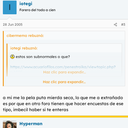
iotegi
I
Forero del todo a cien
28 Jun 2005
#3
cibermemo rebuznó:
iotegi rebuznó:
estos son subnormales o que?
https://www.acuariofilos.com/penestroika/viewtopic.php?
t=1805
Haz clic para expandir...
Haz clic para expandir...
Me han dicho los del otro foro que contigo hacen espejo
rebote, todo lo que digas para ti,
a mi me la pela puta mierda seca, lo que me a extrañado
Subnormal.
es por que en otro foro tienen que hacer encuestas de ese
tipo, imbecil haber si te enteras
PD. tu lo dijiste yo no
Hyperman