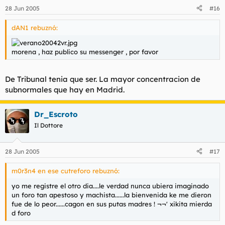
28 Jun 2005
#16
dAN1 rebuznó:
morena , haz publico su messenger , por favor
De Tribunal tenia que ser. La mayor concentracion de
subnormales que hay en Madrid.
Dr_Escroto
Il Dottore
28 Jun 2005
#17
m0r3n4 en ese cutreforo rebuznó:
yo me registre el otro dia....le verdad nunca ubiera imaginado
un foro tan apestoso y machista......la bienvenida ke me dieron
fue de lo peor......cagon en sus putas madres ! ¬¬' xikita mierda
d foro