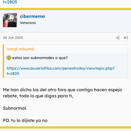
t=1805
t
o
e
m
cibermemo
a
Veterano
28 Jun 2005
#2
iotegi rebuznó:
estos son subnormales o que?
https://www.acuariofilos.com/penestroika/viewtopic.php?
t=1805
Me han dicho los del otro foro que contigo hacen espejo
rebote, todo lo que digas para ti,
Subnormal.
PD. tu lo dijiste yo no