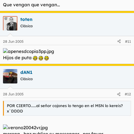
Que vengan que vengan...
toten
Clásico
28 Jun 2005
#11
Hijos de puta
dAN1
Clásico
28 Jun 2005
#12
POR CIERTO......al señor cojones lo tengo en el MSN lo kereis?
x`DDDD
morena , haz publico su messenger , por favor