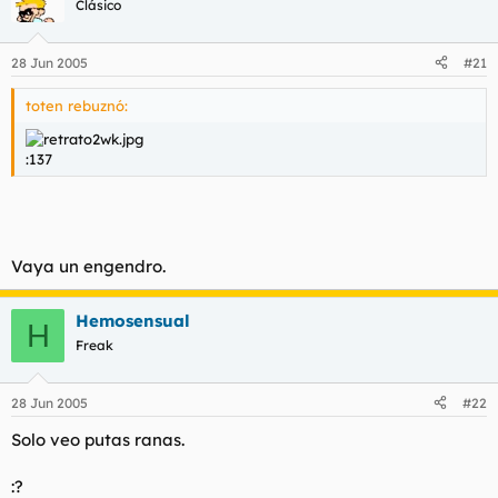
Clásico
28 Jun 2005
#21
toten rebuznó:
:137
Vaya un engendro.
Hemosensual
H
Freak
28 Jun 2005
#22
Solo veo putas ranas.
:?