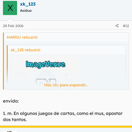
xk_123
X
Asiduo
28 Feb 2006
#12
HARDU rebuznó:
xk_123 rebuznó:
Haz clic para expandir...
Haz clic para expandir...
envido:
1. m. En algunos juegos de cartas, como el mus, apostar
!!!!ENVIDO!!!
dos tantos.