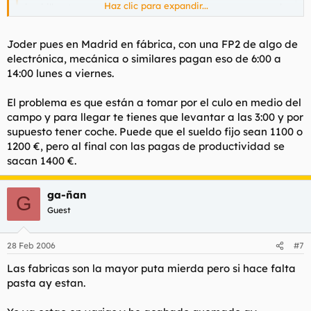
Haz clic para expandir...
bachillerato pero es una pérdida de tiempo enorme sacarlo
por separado, es mejor hacer el examen de FP1 a FP2 y así
de paso curras entre medias).
Haz clic para expandir...
Joder pues en Madrid en fábrica, con una FP2 de algo de
Con una FP2 puedes ganar 1400 €
electrónica, mecánica o similares pagan eso de 6:00 a
¿Dónde? Donde yo vivo, con una FP2, te dan mucho por el
14:00 lunes a viernes.
fácilmente por 8 horas al día.
ojete, te hacen oficial de tercera y a correr. Revisemos el
convenio....... Oh, 840€ mensuales. Ya decía yo que eso de 1400
El problema es que están a tomar por el culo en medio del
a 8 horas no me sonaba...
campo y para llegar te tienes que levantar a las 3:00 y por
En la construcción puedes llegar a ganar incluso 1800 €,
supuesto tener coche. Puede que el sueldo fijo sean 1100 o
pero claro trabajando 12 horas al día y a no ser que seas
1200 €, pero al final con las pagas de productividad se
Rambo acabarás reventado.
sacan 1400 €.
ga-ñan
G
Guest
28 Feb 2006
#7
Las fabricas son la mayor puta mierda pero si hace falta
pasta ay estan.