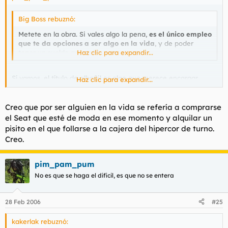
Big Boss rebuznó:
Metete en la obra. Si vales algo la pena,
es el único empleo
que te da opciones a ser algo en la vida
, y de poder
tener un sueldo aceptable.
Haz clic para expandir...
Sí vamos, el título de albañil es algo que merece encargar
Haz clic para expandir...
tarjetas de visita...
Creo que por
ser alguien en la vida
se refería a comprarse
el Seat que esté de moda en ese momento y alquilar un
pisito en el que follarse a la cajera del hipercor de turno.
Creo.
pim_pam_pum
No es que se haga el dificil, es que no se entera
28 Feb 2006
#25
kakerlak rebuznó: