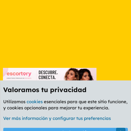
Valoramos tu privacidad
Utilizamos
cookies
esenciales para que este sitio funcione,
y cookies opcionales para mejorar tu experiencia.
Foro General
Ver más información y configurar tus preferencias
Cookies
PL OLDSTYLE AMARILLO
Cambiar fuente
Español (ES)