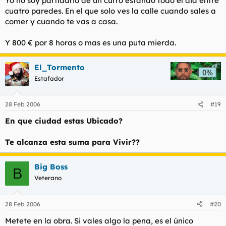
Yo no soy partidario de un curro estando todo el dia entre
cuatro paredes. En el que solo ves la calle cuando sales a
comer y cuando te vas a casa.
Y 800 € por 8 horas o mas es una puta mierda.
El_Tormento
Estafador
28 Feb 2006
#19
En que ciudad estas Ubicado?
Te alcanza esta suma para Vivir??
Big Boss
B
Veterano
28 Feb 2006
#20
Metete en la obra. Si vales algo la pena, es el único