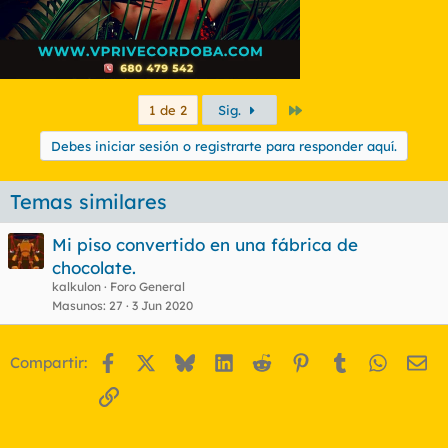
Último
1 de 2
Sig.
Debes iniciar sesión o registrarte para responder aquí.
Temas similares
Mi piso convertido en una fábrica de
chocolate.
kalkulon
Foro General
Masunos
27
3 Jun 2020
Facebook
X
Bluesky
LinkedIn
Reddit
Pinterest
Tumblr
WhatsA
Em
Compartir:
Enlace