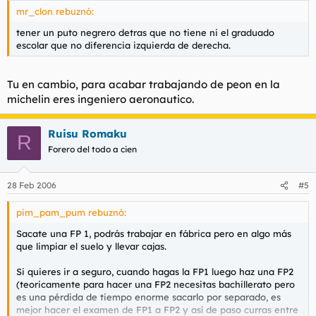
mr_clon rebuznó:
tener un puto negrero detras que no tiene ni el graduado
escolar que no diferencia izquierda de derecha.
Tu en cambio, para acabar trabajando de peon en la
michelin eres ingeniero aeronautico.
Ruisu Romaku
R
Forero del todo a cien
28 Feb 2006
#5
pim_pam_pum rebuznó:
Sacate una FP 1, podrás trabajar en fábrica pero en algo más
que limpiar el suelo y llevar cajas.
Si quieres ir a seguro, cuando hagas la FP1 luego haz una FP2
(teoricamente para hacer una FP2 necesitas bachillerato pero
es una pérdida de tiempo enorme sacarlo por separado, es
mejor hacer el examen de FP1 a FP2 y así de paso curras entre