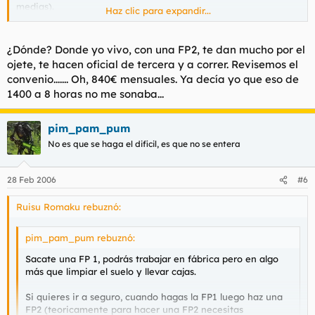
medias).
Haz clic para expandir...
Con una FP2 puedes ganar 1400 €
¿Dónde? Donde yo vivo, con una FP2, te dan mucho por el
fácilmente por 8 horas al día.
ojete, te hacen oficial de tercera y a correr. Revisemos el
convenio....... Oh, 840€ mensuales. Ya decía yo que eso de
1400 a 8 horas no me sonaba...
En la construcción puedes llegar a ganar incluso 1800 €, pero
claro trabajando 12 horas al día y a no ser que seas Rambo
acabarás reventado.
pim_pam_pum
No es que se haga el dificil, es que no se entera
28 Feb 2006
#6
Ruisu Romaku rebuznó:
pim_pam_pum rebuznó:
Sacate una FP 1, podrás trabajar en fábrica pero en algo
más que limpiar el suelo y llevar cajas.
Si quieres ir a seguro, cuando hagas la FP1 luego haz una
FP2 (teoricamente para hacer una FP2 necesitas