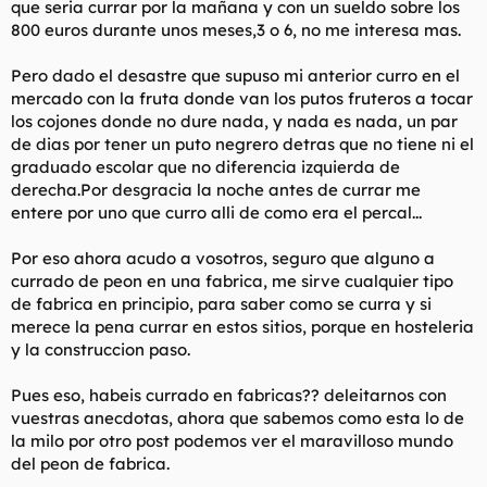
que seria currar por la mañana y con un sueldo sobre los
t
o
e
800 euros durante unos meses,3 o 6, no me interesa mas.
m
a
Pero dado el desastre que supuso mi anterior curro en el
mercado con la fruta donde van los putos fruteros a tocar
los cojones donde no dure nada, y nada es nada, un par
de dias por tener un puto negrero detras que no tiene ni el
graduado escolar que no diferencia izquierda de
derecha.Por desgracia la noche antes de currar me
entere por uno que curro alli de como era el percal...
Por eso ahora acudo a vosotros, seguro que alguno a
currado de peon en una fabrica, me sirve cualquier tipo
de fabrica en principio, para saber como se curra y si
merece la pena currar en estos sitios, porque en hosteleria
y la construccion paso.
Pues eso, habeis currado en fabricas?? deleitarnos con
vuestras anecdotas, ahora que sabemos como esta lo de
la milo por otro post podemos ver el maravilloso mundo
del peon de fabrica.