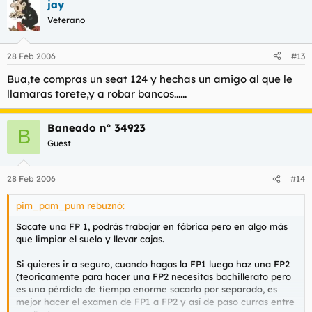
jay
Veterano
28 Feb 2006
#13
Bua,te compras un seat 124 y hechas un amigo al que le
llamaras torete,y a robar bancos......
Baneado nº 34923
B
Guest
28 Feb 2006
#14
pim_pam_pum rebuznó:
Sacate una FP 1, podrás trabajar en fábrica pero en algo más
que limpiar el suelo y llevar cajas.
Si quieres ir a seguro, cuando hagas la FP1 luego haz una FP2
(teoricamente para hacer una FP2 necesitas bachillerato pero
es una pérdida de tiempo enorme sacarlo por separado, es
mejor hacer el examen de FP1 a FP2 y así de paso curras entre