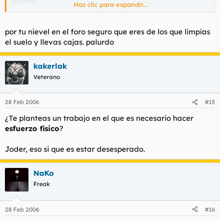
medias).
Haz clic para expandir...
Con una FP2 puedes ganar 1400 € fácilmente por 8 horas al
día.
por tu nievel en el foro seguro que eres de los que limpias
el suelo y llevas cajas. palurdo
En la construcción puedes llegar a ganar incluso 1800 €, pero
claro trabajando 12 horas al día y a no ser que seas Rambo
kakerlak
acabarás reventado.
Veterano
28 Feb 2006
#15
¿Te planteas un trabajo en el que es necesario hacer
esfuerzo físico
?
Joder, eso si que es estar desesperado.
NaKo
Freak
28 Feb 2006
#16