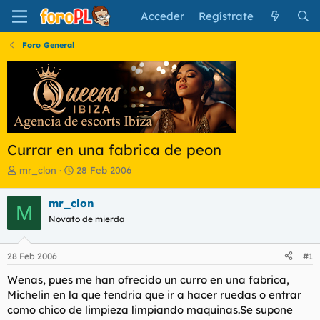
Acceder
Regístrate
Foro General
Currar en una fabrica de peon
I
F
mr_clon
28 Feb 2006
n
e
i
c
mr_clon
M
c
h
Novato de mierda
i
a
a
d
d
e
28 Feb 2006
#1
o
i
r
n
Wenas, pues me han ofrecido un curro en una fabrica,
d
i
Michelin en la que tendria que ir a hacer ruedas o entrar
e
c
como chico de limpieza limpiando maquinas.Se supone
l
i