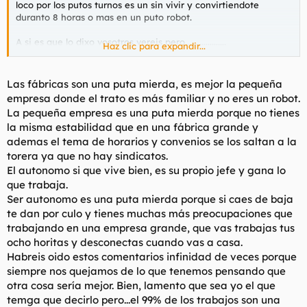
loco por los putos turnos es un sin vivir y convirtiendote
duranto 8 horas o mas en un puto robot.
A si es que lo dixo vosotros vereis pero....................
Haz clic para expandir...
Que os den cabrones
Las fábricas son una puta mierda, es mejor la pequeña
empresa donde el trato es más familiar y no eres un robot.
La pequeña empresa es una puta mierda porque no tienes
la misma estabilidad que en una fábrica grande y
ademas el tema de horarios y convenios se los saltan a la
torera ya que no hay sindicatos.
El autonomo si que vive bien, es su propio jefe y gana lo
que trabaja.
Ser autonomo es una puta mierda porque si caes de baja
te dan por culo y tienes muchas más preocupaciones que
trabajando en una empresa grande, que vas trabajas tus
ocho horitas y desconectas cuando vas a casa.
Habreis oido estos comentarios infinidad de veces porque
siempre nos quejamos de lo que tenemos pensando que
otra cosa sería mejor. Bien, lamento que sea yo el que
temga que decirlo pero...el 99% de los trabajos son una