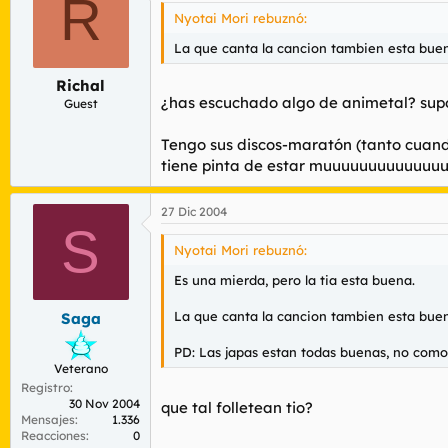
R
Nyotai Mori rebuznó:
La que canta la cancion tambien esta bue
Richal
¿has escuchado algo de animetal? supon
Guest
Tengo sus discos-maratón (tanto cuand
tiene pinta de estar muuuuuuuuuuuuuu
27 Dic 2004
S
Nyotai Mori rebuznó:
Es una mierda, pero la tia esta buena.
La que canta la cancion tambien esta bue
Saga
PD: Las japas estan todas buenas, no como l
Veterano
Registro
30 Nov 2004
que tal folletean tio?
Mensajes
1.336
Reacciones
0