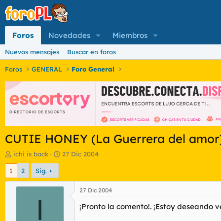
Foros
Novedades
Miembros
Nuevos mensajes
Buscar en foros
Foros
GENERAL
Foro General
CUTIE HONEY (La Guerrera del amor
I
F
ichi is back
27 Dic 2004
n
e
1
2
Sig.
i
c
c
h
i
a
27 Dic 2004
a
I
d
¡Pronto la comento!. ¡Estoy deseando v
d
e
o
i