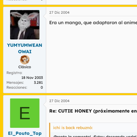
27 Dic 2004
Era un manga, que adaptaron al anime 
YUMYUMWEAN
OWAI
Clásico
Registro
18 Nov 2003
Mensajes
3.281
Reacciones
0
27 Dic 2004
E
Re: CUTIE HONEY (próximamente en 
ichi is back rebuznó:
El_Pouto_Top
¡Pronto la comento!. ¡Estoy deseando verla!