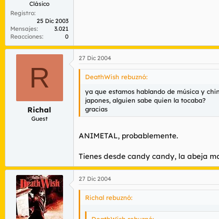
Clásico
Registro
25 Dic 2003
Mensajes
3.021
Reacciones
0
27 Dic 2004
R
DeathWish rebuznó:
ya que estamos hablando de música y chino
japones, alguien sabe quien la tocaba?
gracias
Richal
Guest
ANIMETAL, probablemente.
Tienes desde candy candy, la abeja may
27 Dic 2004
Richal rebuznó:
DeathWish rebuznó: