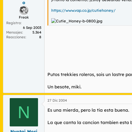
o
https://www.vap.co.jp/cutiehoney/
Freak
Registro
6 Sep 2003
Mensajes
5.364
Reacciones
8
Putos trekkies roleros, sois un lastre p
Un besote, miki.
27 Dic 2004
N
Es una mierda, pero la tia esta buena.
La que canta la cancion tambien esta 
Nyotai Mori