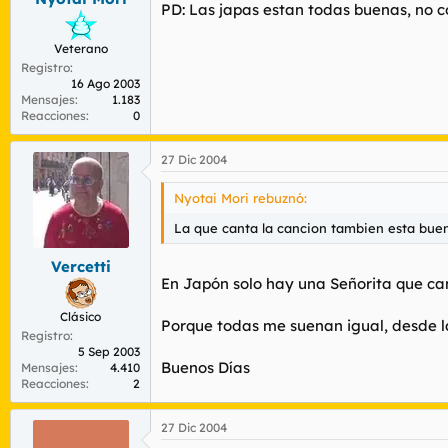
PD: Las japas estan todas buenas, no c
Veterano
Registro
16 Ago 2003
Mensajes
1.183
Reacciones
0
27 Dic 2004
Nyotai Mori rebuznó:
La que canta la cancion tambien esta bue
Vercetti
En Japón solo hay una Señorita que c
Clásico
Porque todas me suenan igual, desde la
Registro
5 Sep 2003
Buenos Días
Mensajes
4.410
Reacciones
2
27 Dic 2004