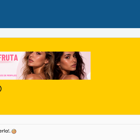
)
erla!.