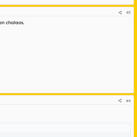
#3
an chalaos.
#4