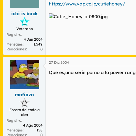
r
n
https://www.vap.co.jp/cutiehoney/
d
i
ichi is back
e
c
l
i
t
o
Veterano
e
Registro
m
4 Jun 2004
a
Mensajes
1.549
Reacciones
0
27 Dic 2004
Que es,una serie porno a lo power rang
mafiozo
Forero del todo a
cien
Registro
4 Ago 2004
Mensajes
158
Reacciones
0