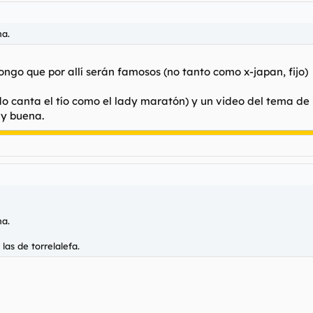
na.
go que por allí serán famosos (no tanto como x-japan, fijo)
o canta el tío como el lady maratón) y un video del tema de
y buena.
na.
as de torrelalefa.