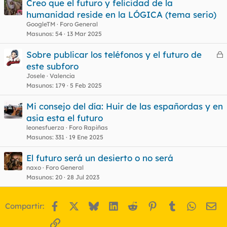
Creo que el futuro y felicidad de la
humanidad reside en la LÓGICA (tema serio)
GoogleTM
Foro General
Masunos
54
13 Mar 2025
Sobre publicar los teléfonos y el futuro de
e
este subforo
r
Josele
Valencia
r
Masunos
179
5 Feb 2025
Mi consejo del día: Huir de las españordas y en
asia esta el futuro
o
leonesfuerza
Foro Rapiñas
Masunos
331
19 Ene 2025
El futuro será un desierto o no será
naxo
Foro General
Masunos
20
28 Jul 2023
Facebook
X
Bluesky
LinkedIn
Reddit
Pinterest
Tumblr
WhatsA
Em
Compartir:
Enlace