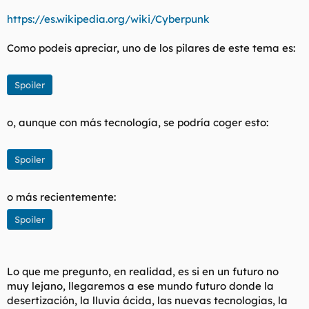
t
o
e
https://es.wikipedia.org/wiki/Cyberpunk
m
a
Como podeis apreciar, uno de los pilares de este tema es:
Spoiler
o, aunque con más tecnología, se podría coger esto:
Spoiler
o más recientemente:
Spoiler
Lo que me pregunto, en realidad, es si en un futuro no
muy lejano, llegaremos a ese mundo futuro donde la
desertización, la lluvia ácida, las nuevas tecnologias, la