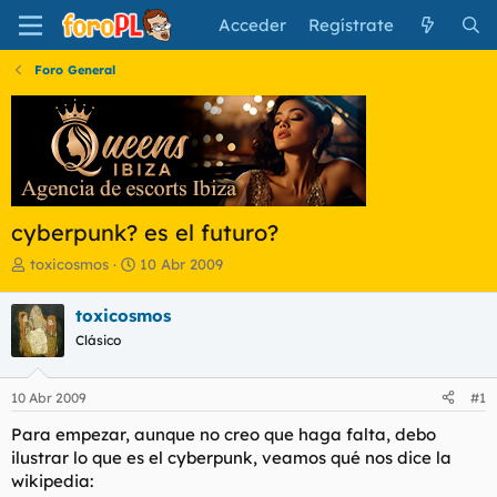
Acceder
Regístrate
Foro General
cyberpunk? es el futuro?
I
F
toxicosmos
10 Abr 2009
n
e
i
c
toxicosmos
c
h
Clásico
i
a
a
d
d
e
10 Abr 2009
#1
o
i
r
n
Para empezar, aunque no creo que haga falta, debo
d
i
ilustrar lo que es el cyberpunk, veamos qué nos dice la
e
c
wikipedia:
l
i