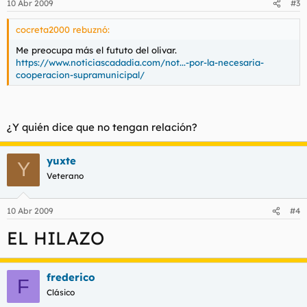
10 Abr 2009
#3
cocreta2000 rebuznó:
Me preocupa más el fututo del olivar.
https://www.noticiascadadia.com/not...-por-la-necesaria-
cooperacion-supramunicipal/
¿Y quién dice que no tengan relación?
yuxte
Y
Veterano
10 Abr 2009
#4
EL HILAZO
frederico
F
Clásico