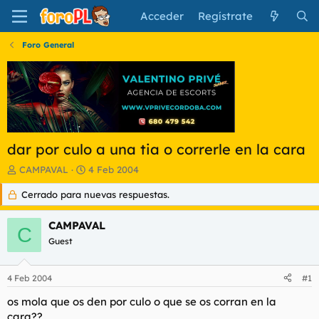
Acceder
Regístrate
Foro General
dar por culo a una tia o correrle en la cara
I
F
CAMPAVAL
4 Feb 2004
n
e
Cerrado para nuevas respuestas.
i
c
c
h
i
a
CAMPAVAL
C
a
d
Guest
d
e
o
i
r
n
4 Feb 2004
#1
d
i
e
c
os mola que os den por culo o que se os corran en la
l
i
cara??