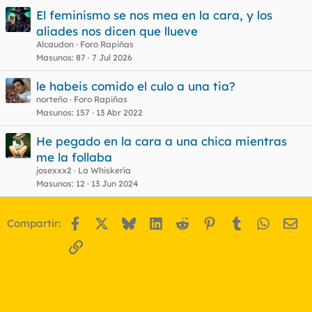
El feminismo se nos mea en la cara, y los
aliades nos dicen que llueve
Alcaudon
Foro Rapiñas
Masunos
87
7 Jul 2026
le habeis comido el culo a una tia?
norteño
Foro Rapiñas
Masunos
157
13 Abr 2022
He pegado en la cara a una chica mientras
me la follaba
josexxx2
La Whiskería
Masunos
12
13 Jun 2024
Facebook
X
Bluesky
LinkedIn
Reddit
Pinterest
Tumblr
WhatsA
Em
Compartir:
Enlace