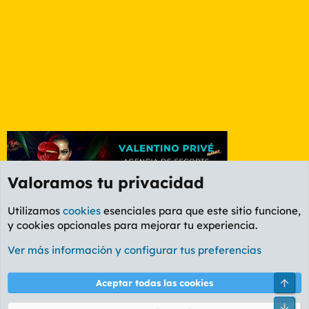
Valoramos tu privacidad
Utilizamos
cookies
esenciales para que este sitio funcione,
y cookies opcionales para mejorar tu experiencia.
Foro General
Ver más información y configurar tus preferencias
Cookies
PL OLDSTYLE AMARILLO
Cambiar fuente
Español (ES)
Arri
Aceptar todas las cookies
Contáctanos
Términos y reglas
Política de privacidad
Ayuda
R
Pie