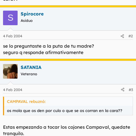
t
o
e
m
Spirocore
S
a
Asiduo
4 Feb 2004
#2
se lo preguntaste a la puta de tu madre?
seguro q responde afirmativamente
SATANIA
Veterano
4 Feb 2004
#3
CAMPAVAL rebuznó:
os mola que os den por culo o que se os corran en la cara??
Estas empezando a tocar los cojones Campaval, quedate
tranquilo.