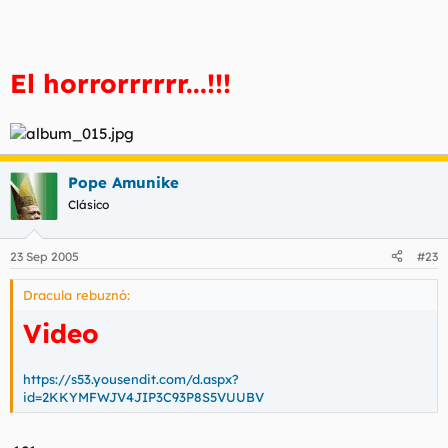
El horrorrrrrr...!!!
Pope Amunike
Clásico
23 Sep 2005
#23
Dracula rebuznó:
Video
https://s53.yousendit.com/d.aspx?
id=2KKYMFWJV4JIP3C93P8S5VUUBV