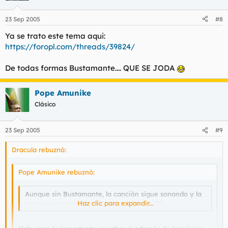
23 Sep 2005
#8
Ya se trato este tema aqui:
https://foropl.com/threads/39824/
De todas formas Bustamante.... QUE SE JODA
Pope Amunike
Clásico
23 Sep 2005
#9
Dracula rebuznó:
Pope Amunike rebuznó:
Aunque sin Bustamante, la canción sigue sonando y la
gente se percata de que es un "play back".
Haz clic para expandir...