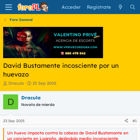
Acceder
Regístrate
Foro General
David Bustamente incosciente por un
huevazo
I
F
Dracula
23 Sep 2005
n
e
i
c
Dracula
D
c
h
Novato de mierda
i
a
a
d
d
e
23 Sep 2005
#1
o
i
r
n
Un huevo impacta contra la cabeza de David Bustamante en
d
i
un concierto en Logroño, dejándolo medio inconsciente.
e
c