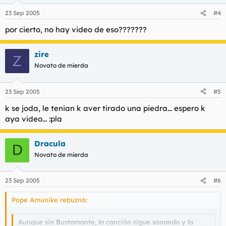
23 Sep 2005
#4
por cierto, no hay video de eso???????
zire
Z
Novato de mierda
23 Sep 2005
#5
k se joda, le tenian k aver tirado una piedra... espero k
aya video... :pla
Dracula
D
Novato de mierda
23 Sep 2005
#6
Pope Amunike rebuznó:
Aunque sin Bustamante, la canción sigue sonando y la