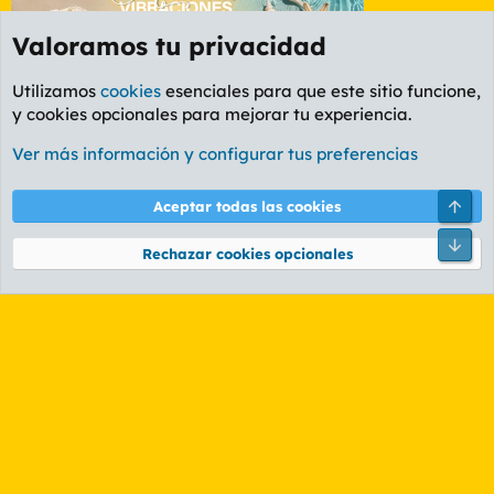
Valoramos tu privacidad
Utilizamos
cookies
esenciales para que este sitio funcione,
y cookies opcionales para mejorar tu experiencia.
Foro General
Ver más información y configurar tus preferencias
Cookies
PL OLDSTYLE AMARILLO
Cambiar fuente
Español (ES)
Arri
Aceptar todas las cookies
Contáctanos
Términos y reglas
Política de privacidad
Ayuda
R
Pie
S
Rechazar cookies opcionales
S
®
Community platform by XenForo
© 2010-2026 XenForo Ltd.