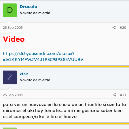
Dracula
D
Novato de mierda
23 Sep 2005
#20
Video
https://s53.yousendit.com/d.aspx?
id=2KKYMFWJV4JIP3C93P8S5VUUBV
zire
Z
Novato de mierda
23 Sep 2005
#21
para ver un huevazo en la chola de un triunfito si aze falta
miramos el aki hay tomate... a mi me gustaria saber kien
es el campeon/a ke le tiro el huevo