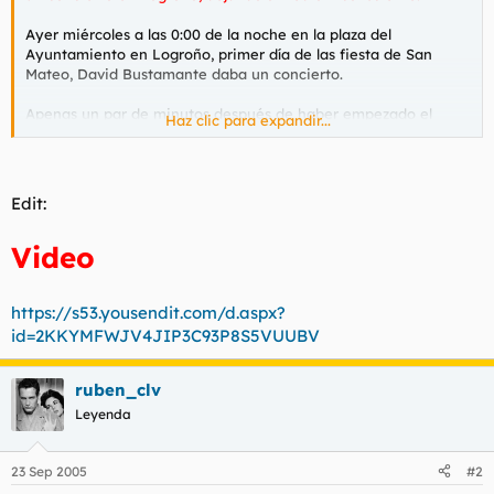
l
i
Ayer miércoles a las 0:00 de la noche en la plaza del
t
o
Ayuntamiento en Logroño, primer día de las fiesta de San
e
Mateo, David Bustamante daba un concierto.
m
a
Apenas un par de minutos después de haber empezado el
Haz clic para expandir...
espectáculo un huevo impacta contra la frente de David
Bustamante que cae aparatosamente al suelo y ha de ser
retirado del escenario por el personal de seguridad.
Edit:
Aunque sin Bustamante, la canción sigue sonando y la gente
se percata de que es un "play back".
Video
Tras el incidente y después de 20 minutos de espera el
cantante regresa:
https://s53.yousendit.com/d.aspx?
"En todos los lugares tiene que haber gente de todo tipo, pero
id=2KKYMFWJV4JIP3C93P8S5VUUBV
esto no nos va a parar y ¡seguimos...!
".
ruben_clv
Leyenda
23 Sep 2005
#2