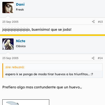
Dani
Freak
23 Sep 2005
#13
jojojojojojojojojo, buenisimo! que se joda!
Nicte
Clásico
23 Sep 2005
#14
zire rebuznó:
espero k se ponga de moda tirar huevos a los triunfitos... :?
Prefiero algo mas contundente que un huevo...