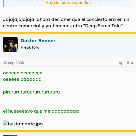
Vale, pero lo importante es saber si además de la música
Haz clic para expandir...
también seguía sonando la voz.
Haz clic para expandir...
Conclusión: Sabes cuando eres un pringado en lugar de
Jajajajajajaja, ahora decidme que el concierto era en un
una estrella pop cuando comienzas a recibir huevazos.
centro comercial y ya tenemos otro "Deep Spain Tale".
Voz incluida.
Doctor Banner
Freak total
23 Sep 2005
#10
oeeeee oeeeeeee
oeeeee oaaaaaa
pirururururuururururururu
el hueeeeevo que me daaaaaaaa