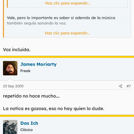
gente se percata de que es un "play back".
Haz clic para expandir...
Vale, pero lo importante es saber si además de la música
también seguía sonando la voz.
Haz clic para expandir...
Conclusión: Sabes cuando eres un pringado en lugar de una
estrella pop cuando comienzas a recibir huevazos.
Voz incluida.
James Moriarty
Freak
23 Sep 2005
#7
repetido no hace mucho....
La notica es gozosa, eso no hay quien lo dude.
Das Ich
Clásico