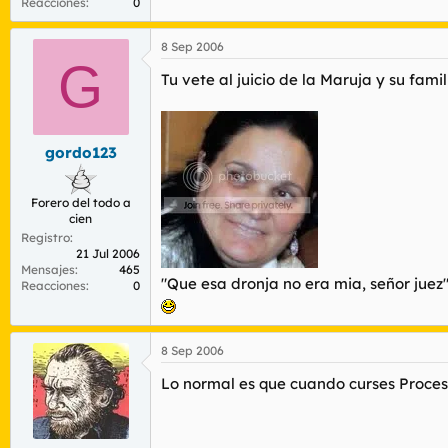
Reacciones
0
8 Sep 2006
G
Tu vete al juicio de la Maruja y su fami
gordo123
Forero del todo a
cien
Registro
21 Jul 2006
Mensajes
465
"Que esa dronja no era mia, señor juez
Reacciones
0
8 Sep 2006
Lo normal es que cuando curses Procesal