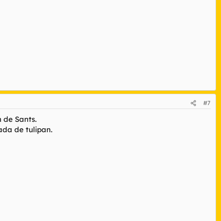
#7
n de Sants.
ada de tulipan.