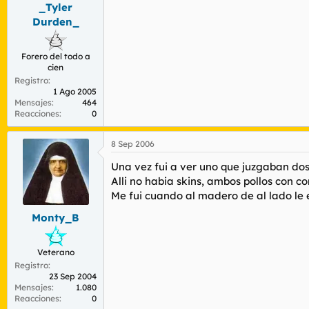
_Tyler
Durden_
Forero del todo a
cien
Registro
1 Ago 2005
Mensajes
464
Reacciones
0
8 Sep 2006
Una vez fui a ver uno que juzgaban dos 
Alli no habia skins, ambos pollos con c
Me fui cuando al madero de al lado le
Monty_B
Veterano
Registro
23 Sep 2004
Mensajes
1.080
Reacciones
0