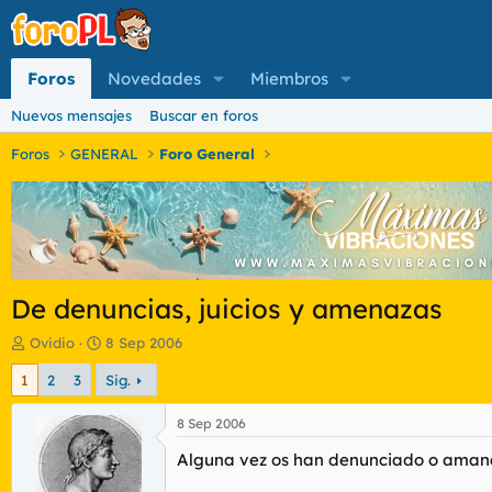
Foros
Novedades
Miembros
Nuevos mensajes
Buscar en foros
Foros
GENERAL
Foro General
De denuncias, juicios y amenazas
I
F
Ovidio
8 Sep 2006
n
e
1
2
3
Sig.
i
c
c
h
i
a
8 Sep 2006
a
d
Alguna vez os han denunciado o amanaz
d
e
o
i