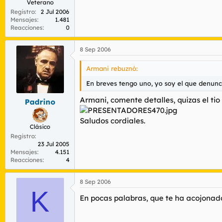
Veterano
Registro
2 Jul 2006
Mensajes
1.481
Reacciones
0
8 Sep 2006
Armani rebuznó:
En breves tengo uno, yo soy el que denunci
Armani, comente detalles, quizas el tio
Padrino
Saludos cordiales.
Clásico
Registro
23 Jul 2005
Mensajes
4.151
Reacciones
4
8 Sep 2006
K
En pocas palabras, que te ha acojonado 