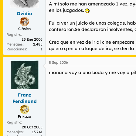
r
n
A mi solo me han amenazado 1 vez, ayer
d
i
en los juzgados.
Ovidio
e
c
l
i
Fui a ver un juicio de unos colegas, ha
t
o
Clásico
confesaron.Se declararon insolventes, 
e
Registro
m
25 Ene 2006
a
Creo que en vez de ir al cine empezare 
Mensajes
2.485
quiero q en un ataque de ira, se den l
Reacciones
1
8 Sep 2006
mañana voy a una boda y me voy a pill
Franz
Ferdinand
Frikazo
Registro
20 Oct 2005
Mensajes
13.741