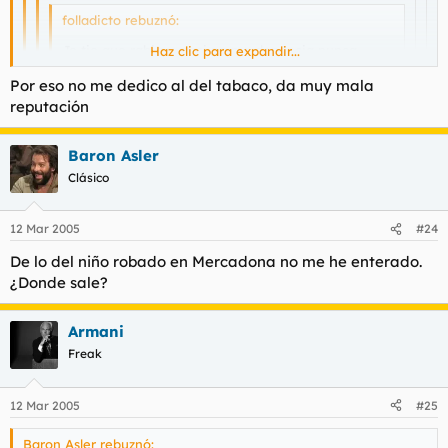
folladicto rebuznó:
Jo tio que rabia y a mi no me denuncia nunca
Haz clic para expandir...
nadie
Haz clic para expandir...
Por eso no me dedico al del tabaco, da muy mala
Haz clic para expandir...
reputación
Es que por robar bragas de los tendederos, como
mucho te pueden dar 2 hostias.
Haz clic para expandir...
Si quieres que te miren mal de verdad, dedícate al de tabaco.
Baron Asler
Odio asegurado.
Que va hombre lo decia porque me dedico al tráfico de
Clásico
drogas, niños, mujeres y organos entre otras cosas.
12 Mar 2005
#24
De lo del niño robado en Mercadona no me he enterado.
¿Donde sale?
Armani
Freak
12 Mar 2005
#25
Baron Asler rebuznó: