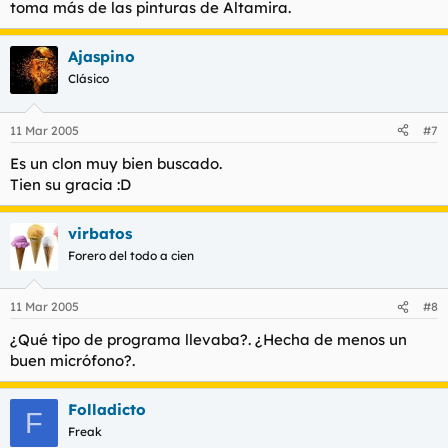
toma más de las pinturas de Altamira.
Ajaspino
Clásico
11 Mar 2005
#7
Es un clon muy bien buscado.
Tien su gracia :D
virbatos
Forero del todo a cien
11 Mar 2005
#8
¿Qué tipo de programa llevaba?. ¿Hecha de menos un
buen micrófono?.
Folladicto
F
Freak