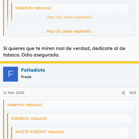
folladicto rebuznó:
Jo tio que rabia y a mi no me denuncia nunca nadie
Haz clic para expandir...
Haz clic para expandir...
Es que por robar bragas de los tendederos, como mucho te
pueden dar 2 hostias.
Haz clic para expandir...
Si quieres que te miren mal de verdad, dedícate al de
Que va hombre lo decia porque me dedico al tráfico de drogas,
niños, mujeres y organos entre otras cosas.
tabaco. Odio asegurado.
Folladicto
F
Freak
11 Mar 2005
#23
vadertxu rebuznó:
folladicto rebuznó:
WHITE KNIGHT rebuznó: