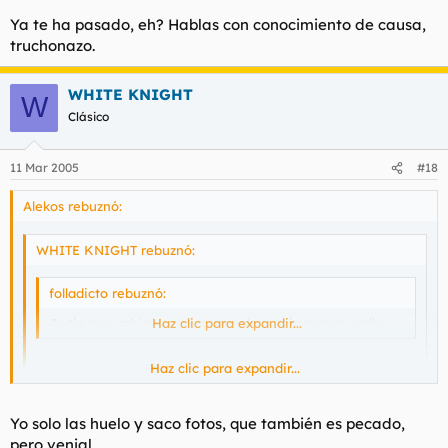
Ya te ha pasado, eh? Hablas con conocimiento de causa,
truchonazo.
WHITE KNIGHT
W
Clásico
11 Mar 2005
#18
Alekos rebuznó:
WHITE KNIGHT rebuznó:
folladicto rebuznó:
Jo tio que rabia y a mi no me denuncia nunca nadie
Haz clic para expandir...
Haz clic para expandir...
Es que por robar bragas de los tendederos, como mucho te
pueden dar 2 hostias.
Haz clic para expandir...
Yo solo las huelo y saco fotos, que también es pecado,
Ya te ha pasado, eh? Hablas con conocimiento de causa,
pero venial.