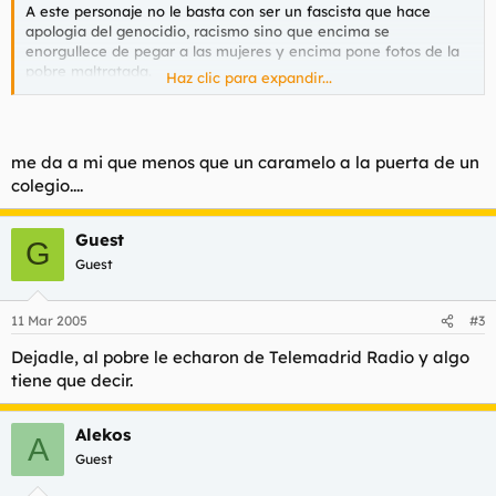
A este personaje no le basta con ser un fascista que hace
apologia del genocidio, racismo sino que encima se
enorgullece de pegar a las mujeres y encima pone fotos de la
pobre maltratada.
Haz clic para expandir...
Pienso poner todos los hilos sobre violencia a disposición
policial, tanto este como el del robo a un niño en un
mercadona o los de heer peter.
me da a mi que menos que un caramelo a la puerta de un
Buenas tardes.
colegio....
Guest
G
Guest
11 Mar 2005
#3
Dejadle, al pobre le echaron de Telemadrid Radio y algo
tiene que decir.
Alekos
A
Guest