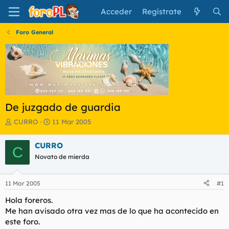
Acceder
Regístrate
Foro General
De juzgado de guardia
I
F
CURRO
11 Mar 2005
n
e
i
c
CURRO
C
c
h
Novato de mierda
i
a
a
d
d
e
11 Mar 2005
#1
o
i
r
n
Hola foreros.
d
i
Me han avisado otra vez mas de lo que ha acontecido en
e
c
este foro.
l
i