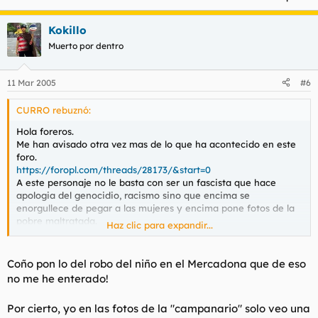
Kokillo
Muerto por dentro
11 Mar 2005
#6
CURRO rebuznó:
Hola foreros.
Me han avisado otra vez mas de lo que ha acontecido en este
foro.
https://foropl.com/threads/28173/&start=0
A este personaje no le basta con ser un fascista que hace
apologia del genocidio, racismo sino que encima se
enorgullece de pegar a las mujeres y encima pone fotos de la
pobre maltratada.
Haz clic para expandir...
Pienso poner todos los hilos sobre violencia a disposición
policial, tanto este como el del robo a un niño en un
mercadona o los de heer peter.
Coño pon lo del robo del niño en el Mercadona que de eso
no me he enterado!
Buenas tardes.
Por cierto, yo en las fotos de la "campanario" solo veo una