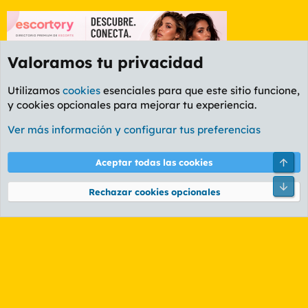
Valoramos tu privacidad
Utilizamos
cookies
esenciales para que este sitio funcione,
y cookies opcionales para mejorar tu experiencia.
Foro General
Ver más información y configurar tus preferencias
Cookies
PL OLDSTYLE AMARILLO
Cambiar fuente
Español (ES)
Arri
Aceptar todas las cookies
Contáctanos
Términos y reglas
Política de privacidad
Ayuda
R
Pie
S
Rechazar cookies opcionales
S
®
Community platform by XenForo
© 2010-2026 XenForo Ltd.