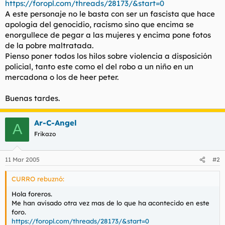
https://foropl.com/threads/28173/&start=0
t
o
e
A este personaje no le basta con ser un fascista que hace
m
apologia del genocidio, racismo sino que encima se
a
enorgullece de pegar a las mujeres y encima pone fotos
de la pobre maltratada.
Pienso poner todos los hilos sobre violencia a disposición
policial, tanto este como el del robo a un niño en un
mercadona o los de heer peter.
Buenas tardes.
Ar-C-Angel
A
Frikazo
11 Mar 2005
#2
CURRO rebuznó:
Hola foreros.
Me han avisado otra vez mas de lo que ha acontecido en este
foro.
https://foropl.com/threads/28173/&start=0