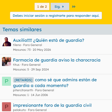
Último
1 de 2
Sig.
Debes iniciar sesión o registrarte para responder aquí.
Temas similares
Auxilio!!!!! ¿Quién está de guardia?
tileno
Foro General
Masunos
73
20 May 2026
Farmacia de guardia aviso la charocracia
titus
Foro General
Masunos
5
29 Sep 2024
como sé que admins están de
[RETARDS]
P
guardia a cada momento?
pitercitonorth
Foro General
Masunos
1
14 Jun 2006
impresionante foro de la guardia civil
P
pelokuto
Foro General