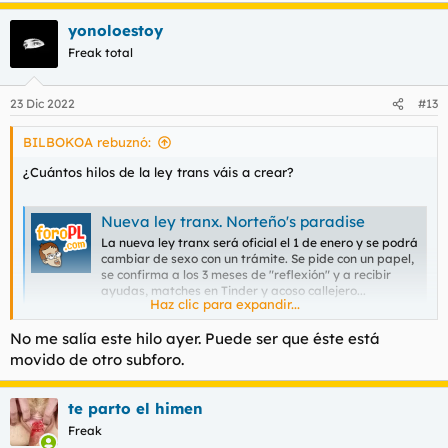
yonoloestoy
Freak total
23 Dic 2022
#13
BILBOKOA rebuznó:
¿Cuántos hilos de la ley trans váis a crear?
Nueva ley tranx. Norteño's paradise
La nueva ley tranx será oficial el 1 de enero y se podrá
cambiar de sexo con un trámite. Se pide con un papel,
se confirma a los 3 meses de "reflexión" y a recibir
ayudas, matches en Tinder y acoso callejero...
Haz clic para expandir...
foropl.com
No me salía este hilo ayer. Puede ser que éste está
movido de otro subforo.
Sobre la ley... ya nada de lo que se haga en me sorprende. en
serio, nada. Somos un país de LOL, de chiste, U país
completamente enfermo, esquizofrénico y delirante.
te parto el himen
Vivimos en una permanente locura.
Freak