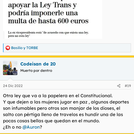
Basilio
y
TORBE
R
e
a
Codeisan de 20
c
c
Muerto por dentro
i
o
n
24 Dic 2022
#19
e
s
Otra ley que va a la papelera en el Constitucional.
:
Y que dejen a las mujeres jugar en paz , algunos deportes
son infumables pero otros son manjar de los dioses, el
salto con pértiga lleno de travelos es hundir una de las
pocas cosas bellas que quedan en el mundo.
¿Eh o no
@Auron
?