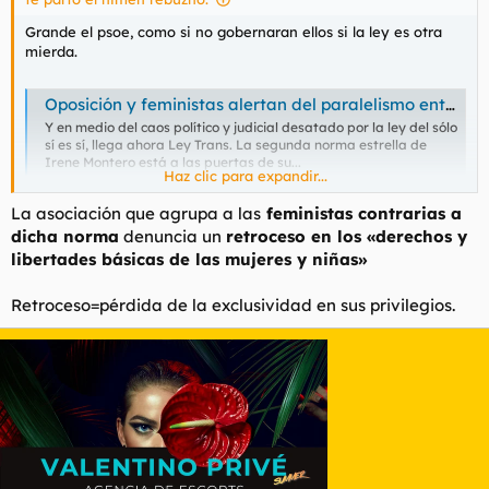
Grande el psoe, como si no gobernaran ellos si la ley es otra
mierda.
Oposición y feministas alertan del paralelismo entre el 'sí es sí' y la Ley Trans: "Las consecuencias actuales se multiplicarán por mil"
Y en medio del caos político y judicial desatado por la ley del sólo
sí es sí, llega ahora Ley Trans. La segunda norma estrella de
Irene Montero está a las puertas de su...
Haz clic para expandir...
www.elmundo.es
La asociación que agrupa a las
feministas contrarias a
dicha norma
denuncia un
retroceso en los «derechos y
libertades básicas de las mujeres y niñas»
Retroceso=pérdida de la exclusividad en sus privilegios.