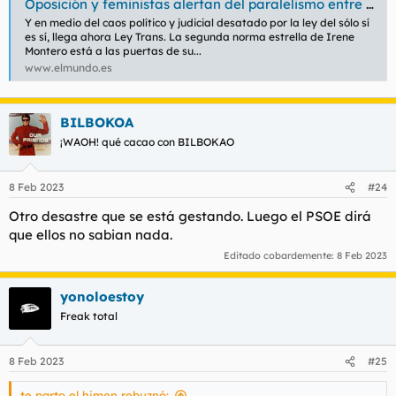
Oposición y feministas alertan del paralelismo entre el 'sí es sí' y la Ley Trans: "Las consecuencias actuales se multiplicarán por mil"
Y en medio del caos político y judicial desatado por la ley del sólo sí
es sí, llega ahora Ley Trans. La segunda norma estrella de Irene
Montero está a las puertas de su...
www.elmundo.es
BILBOKOA
¡WAOH! qué cacao con BILBOKAO
8 Feb 2023
#24
Otro desastre que se está gestando. Luego el PSOE dirá
que ellos no sabian nada.
Editado cobardemente:
8 Feb 2023
yonoloestoy
Freak total
8 Feb 2023
#25
te parto el himen rebuznó: