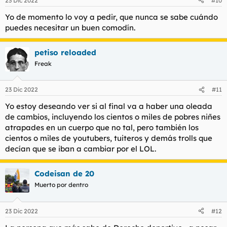
23 Dic 2022
#10
e
s
Yo de momento lo voy a pedir, que nunca se sabe cuándo
:
puedes necesitar un buen comodín.
petiso reloaded
Freak
23 Dic 2022
#11
Yo estoy deseando ver si al final va a haber una oleada
de cambios, incluyendo los cientos o miles de pobres niñes
atrapades en un cuerpo que no tal, pero también los
cientos o miles de youtubers, tuiteros y demás trolls que
decían que se iban a cambiar por el LOL.
Codeisan de 20
Muerto por dentro
23 Dic 2022
#12