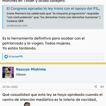
matches en Tinder y acoso callejero.
El Congreso aprueba la ley trans con el apoyo del PSOE pero con la abstención de Carmen Calvo
Irene Montero ha celebrado que "la mayoría progresista" respalde
"con contundencia" que "los derechos trans son derechos humanos" |
Cadena SER
cadenaser.com
Es la herramienta definitiva para acabar con el
patriarcado y la viogen. Todas mujeres.
Ya estáis tardando.
Kramer99
R
e
a
Kazuya Mishima
c
c
Clásico
i
o
n
23 Dic 2022
#3
e
s
Qué casualidad que esta ley se haya aprobado cuando el
:
centro de atención mediático es la lotería de navidad,