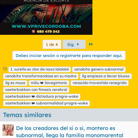
Último
1 de 4
Sig.
Debes iniciar sesión o registrarte para responder aquí.
E
1. sureño es clon de naxo lolololol
cenobita genero subnormal
t
cenobita transformandose en su madre
ilg empieza a llevar blusas
i
ilg es musa
miliu ❤️ ilovegintonic
renazido travestido renegrido
q
saeterbakken con fimosis cerebral
u
saeterbakken ❤️ dictadura progre-woke
e
t
saeterbakken ❤️ subnormalidad progre-woke
a
s
Temas similares
De los creadores del si o si, montero es
subnormal, llega la familia monomarental