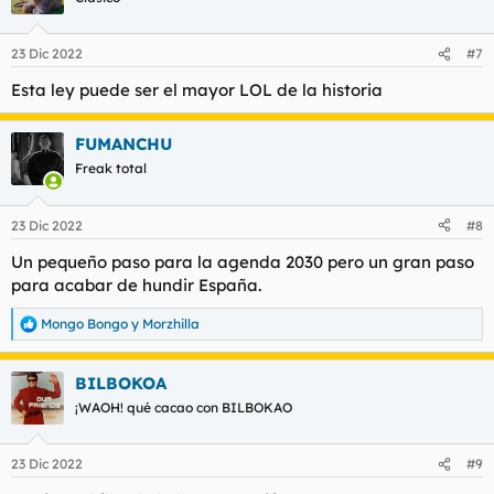
23 Dic 2022
#7
Esta ley puede ser el mayor LOL de la historia
FUMANCHU
Freak total
23 Dic 2022
#8
Un pequeño paso para la agenda 2030 pero un gran paso
para acabar de hundir España.
Mongo Bongo
y
Morzhilla
R
e
a
BILBOKOA
c
c
¡WAOH! qué cacao con BILBOKAO
i
o
n
23 Dic 2022
#9
e
s