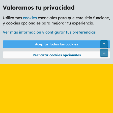
Foro Política
Cookies
PL OLDSTYLE AMARILLO
Cambiar fuente
Español (ES)
Arri
Contáctanos
Términos y reglas
Política de privacidad
Ayuda
R
Pie
S
S
®
Community platform by XenForo
© 2010-2026 XenForo Ltd.
Valoramos tu privacidad
Utilizamos
cookies
esenciales para que este sitio funcione,
y cookies opcionales para mejorar tu experiencia.
Ver más información y configurar tus preferencias
Aceptar todas las cookies