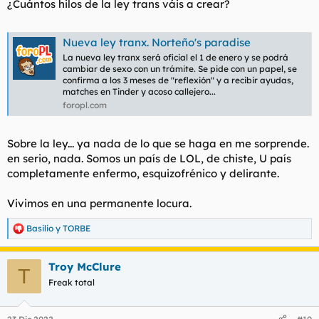
¿Cuántos hilos de la ley trans váis a crear?
:
Nueva ley tranx. Norteño's paradise
La nueva ley tranx será oficial el 1 de enero y se podrá
cambiar de sexo con un trámite. Se pide con un papel, se
confirma a los 3 meses de "reflexión" y a recibir ayudas,
matches en Tinder y acoso callejero...
foropl.com
Sobre la ley... ya nada de lo que se haga en me sorprende.
en serio, nada. Somos un país de LOL, de chiste, U país
completamente enfermo, esquizofrénico y delirante.
Vivimos en una permanente locura.
Basilio
y
TORBE
R
e
a
Troy McClure
c
T
c
Freak total
i
o
n