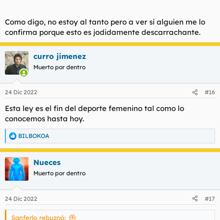
Como digo, no estoy al tanto pero a ver si alguien me lo
confirma porque esto es jodidamente descarrachante.
curro jimenez
Muerto por dentro
24 Dic 2022
#16
Esta ley es el fin del deporte femenino tal como lo
conocemos hasta hoy.
BILBOKOA
R
e
a
Nueces
c
c
Muerto por dentro
i
o
n
24 Dic 2022
#17
e
s
Sanferlo rebuznó:
: