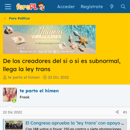
Acceder
Regístrate
Foro Política
De los creadores del si o si es subnormal,
llega la ley trans
I
F
te parto el himen
22 Dic 2022
n
e
i
c
te parto el himen
c
h
Freak
i
a
a
d
d
e
22 Dic 2022
#1
o
i
r
n
El Congreso aprueba la ‘ley trans’ con apoyo del PSOE pero con la abstención de Carmen Calvo
d
i
Con 188 votos a favor, 150 en contra y siete abstenciones,
e
c