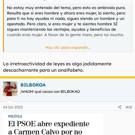
No estoy muy enterado del tema, pero esto es ambrosía pura.
Resulta que si eres hombre y ahora eres mujer, lo siento, pero
para ti no hay ayudas ni nada, sigues siendo un hombre y un
apestado. Pero claro, si eres mujer y te sientes hombre SÍ
sigues manteniendo las ventajas, ayudas y beneficios de
cuando eras mujer. A favor de la gente trans, pero no mucho.
Haz clic para expandir...
Como digo, no estoy al tanto pero a ver si alguien me lo
confirma porque esto es jodidamente descarrachante.
La irretroactividad de leyes es algo jodidamente
descacharrante para un analfabeto.
BILBOKOA
¡WAOH! qué cacao con BILBOKAO
24 Dic 2022
#18