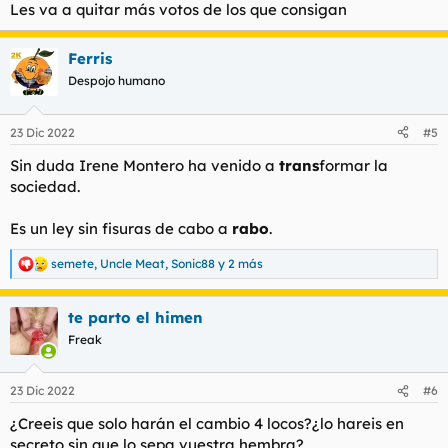
Les va a quitar más votos de los que consigan
Ferris
Despojo humano
23 Dic 2022
#5
Sin duda Irene Montero ha venido a
trans
formar la
sociedad.
Es un ley sin fisuras de cabo a
rabo
.
semete
,
Uncle Meat
,
Sonic88
y 2 más
R
e
a
te parto el himen
c
c
Freak
i
o
n
23 Dic 2022
#6
e
s
¿Creeis que solo harán el cambio 4 locos?¿lo hareis en
:
secreto sin que lo sepa vuestra hembra?