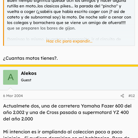
Buen tiempo significa quedar ocn los amigos y hacer alguna
rutilla en moto..los clasicos pikes... la parada del "pincho" y
vuelta a coger (¿sabéis que había escrito coger con j? así de
cateto y de subnormal soy) la moto. De noche salir a cenar con
los colegas y borrachera que se viene un amigo de afuera!!!!!
que se preparen los bares de gijon.
Domingo lo mismo, levantarse tempranito, ir al circuito de
Haz clic para expandir...
karting con la otra moto y darse unas vueltecillas hasta la hora
de comer , por la tarde toca paseo con las perrillas.. y a
descansar el resto de la tarde!!!
¿Cuantas motos tienes?.
Alekos
A
Guest
6 Mar 2004
#12
Actualmete dos, una de carretera Yamaha Fazer 600 del
año 2.002 y una de Cross pasada a supermotard YZ 400
del año 2.000
Mi intencion es ir ampliando al coleccion poco a poco