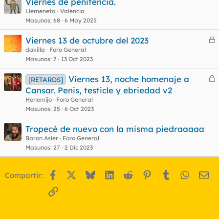
Viernes de penitencia.
Llemeneta
Valencia
Masunos
68
6 May 2025
Viernes 13 de octubre del 2023
e
dakilla
Foro General
Masunos
7
13 Oct 2023
r
r
Viernes 13, noche homenaje a
[RETARDS]
e
Cansar. Penis, testicle y ebriedad v2
r
Henemijo
Foro General
o
r
Masunos
25
6 Oct 2023
Tropecé de nuevo con la misma piedraaaaa
Baron Asler
Foro General
o
Masunos
27
2 Dic 2023
Facebook
X
Bluesky
LinkedIn
Reddit
Pinterest
Tumblr
WhatsA
Em
Compartir:
Enlace