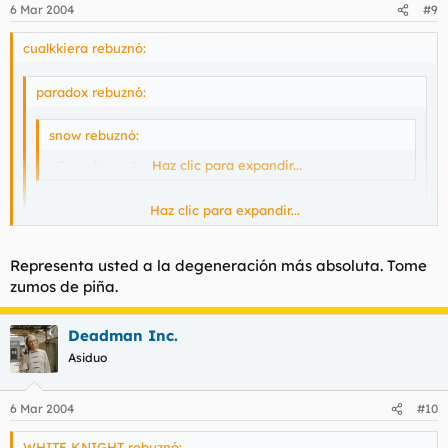
6 Mar 2004
#9
cualkkiera rebuznó:
paradox rebuznó:
snow rebuznó:
¿Que planes teneis vosotros?.
Haz clic para expandir...
Haz clic para expandir...
Beber hasta morir.
PD: Si el sabado he sobrevivido repetir el proceso.
Haz clic para expandir...
Representa usted a la degeneración más absoluta. Tome
zumos de piña.
me gusta tu estilo. hay que echar el hígado por la boca
Deadman Inc.
Asiduo
6 Mar 2004
#10
WHITE KNIGHT rebuznó: