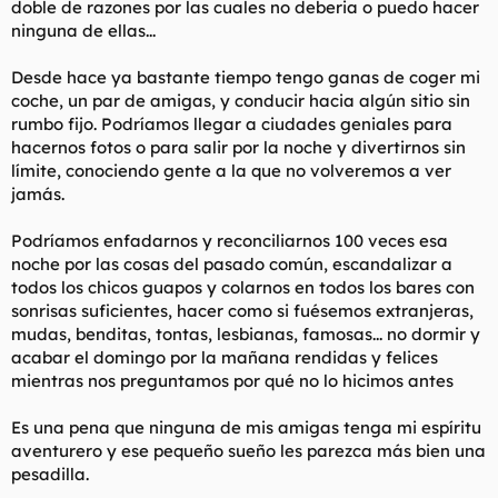
doble de razones por las cuales no deberia o puedo hacer
t
o
e
ninguna de ellas...
m
a
Desde hace ya bastante tiempo tengo ganas de coger mi
coche, un par de amigas, y conducir hacia algún sitio sin
rumbo fijo. Podríamos llegar a ciudades geniales para
hacernos fotos o para salir por la noche y divertirnos sin
límite, conociendo gente a la que no volveremos a ver
jamás.
Podríamos enfadarnos y reconciliarnos 100 veces esa
noche por las cosas del pasado común, escandalizar a
todos los chicos guapos y colarnos en todos los bares con
sonrisas suficientes, hacer como si fuésemos extranjeras,
mudas, benditas, tontas, lesbianas, famosas... no dormir y
acabar el domingo por la mañana rendidas y felices
mientras nos preguntamos por qué no lo hicimos antes
Es una pena que ninguna de mis amigas tenga mi espíritu
aventurero y ese pequeño sueño les parezca más bien una
pesadilla.