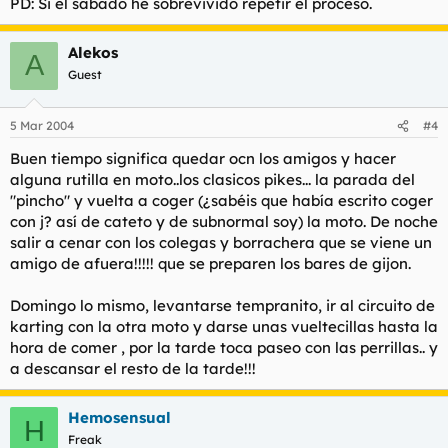
PD: Si el sabado he sobrevivido repetir el proceso.
Alekos
A
Guest
5 Mar 2004
#4
Buen tiempo significa quedar ocn los amigos y hacer
alguna rutilla en moto..los clasicos pikes... la parada del
"pincho" y vuelta a coger (¿sabéis que había escrito coger
con j? así de cateto y de subnormal soy) la moto. De noche
salir a cenar con los colegas y borrachera que se viene un
amigo de afuera!!!!! que se preparen los bares de gijon.
Domingo lo mismo, levantarse tempranito, ir al circuito de
karting con la otra moto y darse unas vueltecillas hasta la
hora de comer , por la tarde toca paseo con las perrillas.. y
a descansar el resto de la tarde!!!
Hemosensual
H
Freak