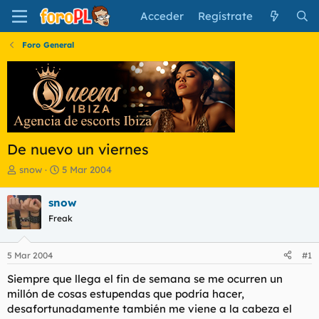
Acceder
Regístrate
Foro General
De nuevo un viernes
I
F
snow
5 Mar 2004
n
e
i
c
snow
c
h
Freak
i
a
a
d
d
e
5 Mar 2004
#1
o
i
r
n
Siempre que llega el fin de semana se me ocurren un
d
i
millón de cosas estupendas que podría hacer,
e
c
desafortunadamente también me viene a la cabeza el
l
i