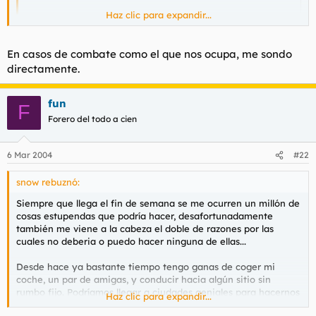
Haz clic para expandir...
Me gusta recrearme en la victoria. Le haré caso y me
compraré un sillón relajante ab-flex.
Haz clic para expandir...
En casos de combate como el que nos ocupa, me sondo
le aconsejo también un urinal
directamente.
fun
F
Forero del todo a cien
6 Mar 2004
#22
snow rebuznó:
Siempre que llega el fin de semana se me ocurren un millón de
cosas estupendas que podría hacer, desafortunadamente
también me viene a la cabeza el doble de razones por las
cuales no deberia o puedo hacer ninguna de ellas...
Desde hace ya bastante tiempo tengo ganas de coger mi
coche, un par de amigas, y conducir hacia algún sitio sin
rumbo fijo. Podríamos llegar a ciudades geniales para hacernos
Haz clic para expandir...
fotos o para salir por la noche y divertirnos sin límite,