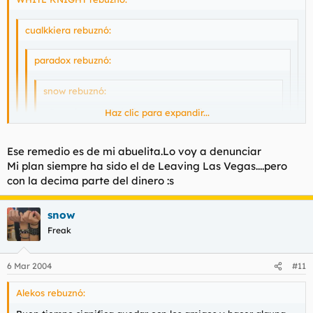
cualkkiera rebuznó:
paradox rebuznó:
snow rebuznó:
¿Que planes teneis vosotros?.
Haz clic para expandir...
Haz clic para expandir...
Haz clic para expandir...
Beber hasta morir.
Ese remedio es de mi abuelita.Lo voy a denunciar
Mi plan siempre ha sido el de Leaving Las Vegas....pero
PD: Si el sabado he sobrevivido repetir el proceso.
Haz clic para expandir...
Representa usted a la degeneración más absoluta. Tome zumos
con la decima parte del dinero :s
de piña.
me gusta tu estilo. hay que echar el hígado por la boca
snow
Freak
6 Mar 2004
#11
Alekos rebuznó: