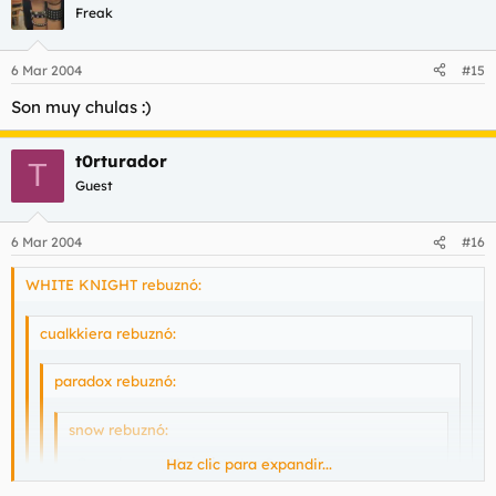
Freak
6 Mar 2004
#15
Son muy chulas :)
t0rturador
T
Guest
6 Mar 2004
#16
WHITE KNIGHT rebuznó:
cualkkiera rebuznó:
paradox rebuznó:
snow rebuznó:
¿Que planes teneis vosotros?.
Haz clic para expandir...
Haz clic para expandir...