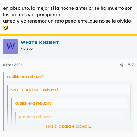
Haz clic para expandir...
Beber hasta morir.
en absoluto. lo mejor si la noche anterior se ha muerto son
los lácteos y el primperán.
PD: Si el sabado he sobrevivido repetir el proceso.
Haz clic para expandir...
Representa usted a la degeneración más absoluta. Tome zumos
usted y yo tenemos un reto pendiente..que no se le olvide
de piña.
me gusta tu estilo. hay que echar el hígado por la boca
WHITE KNIGHT
W
Clásico
6 Mar 2004
#17
cualkkiera rebuznó:
WHITE KNIGHT rebuznó:
cualkkiera rebuznó:
paradox rebuznó:
Haz clic para expandir...
snow rebuznó: