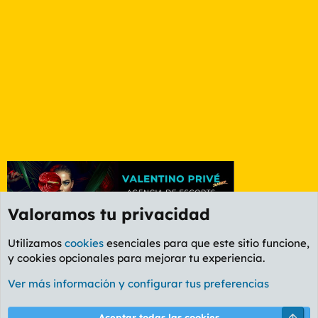
Valoramos tu privacidad
Utilizamos
cookies
esenciales para que este sitio funcione,
y cookies opcionales para mejorar tu experiencia.
Foro General
Ver más información y configurar tus preferencias
Cookies
PL OLDSTYLE AMARILLO
Cambiar fuente
Español (ES)
Arri
Aceptar todas las cookies