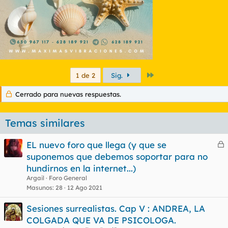
Último
1 de 2
Sig.
Cerrado para nuevas respuestas.
Temas similares
EL nuevo foro que llega (y que se
e
suponemos que debemos soportar para no
r
hundirnos en la internet...)
r
Argail
Foro General
Masunos
28
12 Ago 2021
Sesiones surrealistas. Cap V : ANDREA, LA
o
COLGADA QUE VA DE PSICOLOGA.