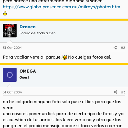
pero parece una enfermedad diganme si saben..
t
o
https://www.globalpresence.com.au/milroys/photos.htm
e
m
a
Draven
Forero del todo a cien
31 Oct 2004
#2
Para vacilar vete al parque.
No cuelges fotos así.
OMEGA
O
Guest
31 Oct 2004
#3
no he colgado ninguna foto solo puse el lick para que las
vean
una cosa es poner un lick para de cierto tipo de fotos y ya
es cuestion del usuario si las kiere ver o no y otra que las
ponga en el propio mensaje donde si toca verlas o cerrar