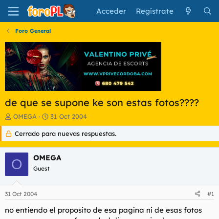
Acceder
Regístrate
Foro General
de que se supone ke son estas fotos????
I
F
OMEGA
31 Oct 2004
n
e
Cerrado para nuevas respuestas.
i
c
c
h
i
a
OMEGA
a
d
O
d
Guest
e
o
i
r
n
31 Oct 2004
#1
d
i
e
c
no entiendo el proposito de esa pagina ni de esas fotos
l
i