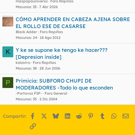
maspapauniverso
Foro Rapiñas
Masunos
33
7 Abr 2026
CÓMO APRENDER EN CABEZA AJENA SOBRE
EL ROLLO ESE DE CASARSE
Black Adder
Foro Rapiñas
Masunos
24
18 Ago 2012
Y ke se supone ke tengo ke hacer???
K
[Depresion inside]
kalostro
Foro Rapiñas
Masunos
38
28 Jun 2006
Primicia: SUBFORO CHUPI DE
P
MODERADORES -Todo lo que esconden
-Portavoz FSF-
Foro General
Masunos
35
2 Dic 2004
Facebook
X
Bluesky
LinkedIn
Reddit
Pinterest
Tumblr
WhatsA
Em
Compartir:
Enlace