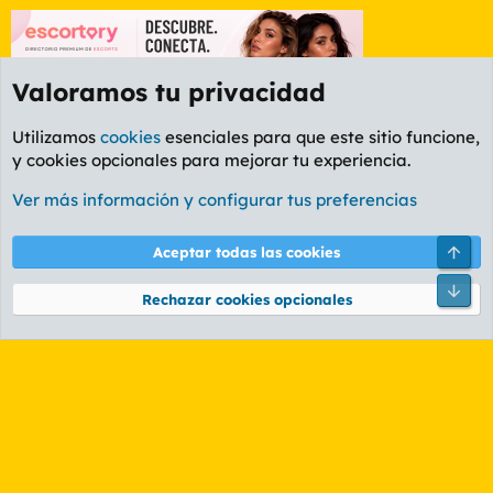
Valoramos tu privacidad
Utilizamos
cookies
esenciales para que este sitio funcione,
y cookies opcionales para mejorar tu experiencia.
Foro Cine
Ver más información y configurar tus preferencias
Cookies
PL OLDSTYLE AMARILLO
Cambiar fuente
Español (ES)
Arri
Aceptar todas las cookies
Contáctanos
Términos y reglas
Política de privacidad
Ayuda
R
Pie
S
Rechazar cookies opcionales
S
®
Community platform by XenForo
© 2010-2026 XenForo Ltd.