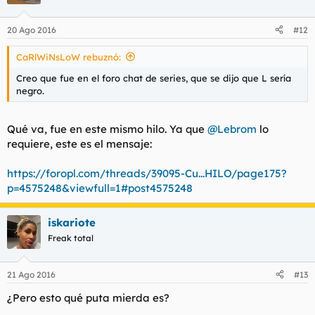
20 Ago 2016
#12
CaRlWiNsLoW rebuznó:
Creo que fue en el foro chat de series, que se dijo que L sería
negro.
Qué va, fue en este mismo hilo. Ya que
@Lebrom
lo
requiere, este es el mensaje:
https://foropl.com/threads/39095-Cu...HILO/page175?
p=4575248&viewfull=1#post4575248
iskariote
Freak total
21 Ago 2016
#13
¿Pero esto qué puta mierda es?