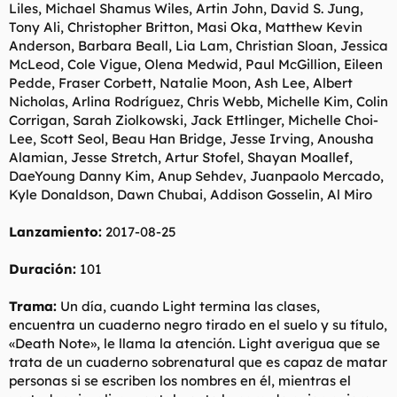
Liles, Michael Shamus Wiles, Artin John, David S. Jung,
Tony Ali, Christopher Britton, Masi Oka, Matthew Kevin
Anderson, Barbara Beall, Lia Lam, Christian Sloan, Jessica
McLeod, Cole Vigue, Olena Medwid, Paul McGillion, Eileen
Pedde, Fraser Corbett, Natalie Moon, Ash Lee, Albert
Nicholas, Arlina Rodríguez, Chris Webb, Michelle Kim, Colin
Corrigan, Sarah Ziolkowski, Jack Ettlinger, Michelle Choi-
Lee, Scott Seol, Beau Han Bridge, Jesse Irving, Anousha
Alamian, Jesse Stretch, Artur Stofel, Shayan Moallef,
DaeYoung Danny Kim, Anup Sehdev, Juanpaolo Mercado,
Kyle Donaldson, Dawn Chubai, Addison Gosselin, Al Miro
Lanzamiento:
2017-08-25
Duración:
101
Trama:
Un día, cuando Light termina las clases,
encuentra un cuaderno negro tirado en el suelo y su título,
«Death Note», le llama la atención. Light averigua que se
trata de un cuaderno sobrenatural que es capaz de matar
personas si se escriben los nombres en él, mientras el