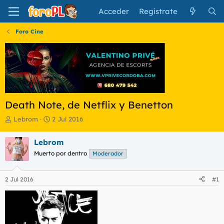
Acceder
Regístrate
Foro Cine
Death Note, de Netflix y Benetton
I
F
Lebrom
2 Jul 2016
n
e
i
c
Lebrom
c
h
Muerto por dentro
Moderador
i
a
a
d
d
e
2 Jul 2016
#1
o
i
r
n
d
i
e
c
l
i