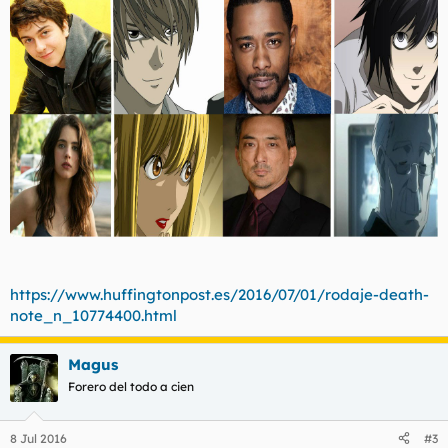
Death Note
siempre ha sido llevar esta cautivante historia a la
pantalla para los seguidores del manga y para presentar a todo
el mundo esta oscura y misteriosa obra maestra. El talento y
diversidad representado en nuestro reparto y en nuestros
equipos de producción y guión reflejan nuestra creencia en
mantenernos fieles al concepto y a la relevancia moral de la
historia; un tema universal que no tiene barreras raciales", ha
afirmado.
https://www.huffingtonpost.es/2016/07/01/rodaje-death-
note_n_10774400.html
Magus
Forero del todo a cien
8 Jul 2016
#3