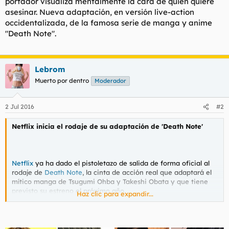
portador visualiza mentalmente la cara de quien quiere
asesinar. Nueva adaptación, en versión live-action
occidentalizada, de la famosa serie de manga y anime
"Death Note".
Lebrom
Muerto por dentro
Moderador
2 Jul 2016
#2
Netflix inicia el rodaje de su adaptación de 'Death Note'
Netflix
ya ha dado el pistoletazo de salida de forma oficial al
rodaje de
Death Note
, la cinta de acción real que adaptará el
mítico manga de Tsugumi Ohba y Takeshi Obata y que tiene
previsto su estreno el próximo año.
Haz clic para expandir...
"Es un honor trabajar con este gran elenco y espero llevar la
historia única de Tsugumi Ohba y Takeshi Obata a una
audiencia global", ha indicado el director de la nueva película,
Adam Wingard
, a través de un comunicado. "Nuestra visión de