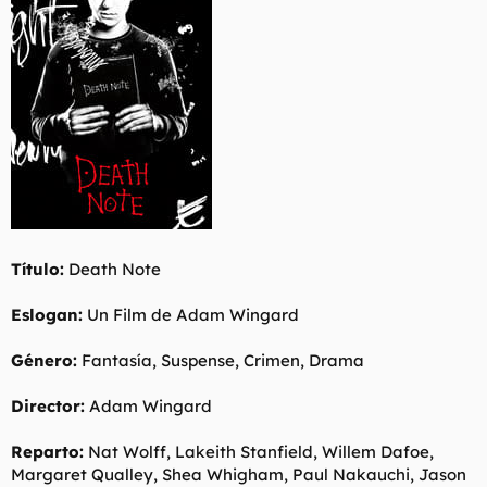
t
o
e
m
a
Título:
Death Note
Eslogan:
Un Film de Adam Wingard
Género:
Fantasía, Suspense, Crimen, Drama
Director:
Adam Wingard
Reparto:
Nat Wolff, Lakeith Stanfield, Willem Dafoe,
Margaret Qualley, Shea Whigham, Paul Nakauchi, Jason