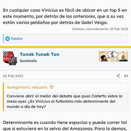
En cualquier caso Vinicius es fácil de ubicar en un top 5 en
este momento, por detrás de los anteriores, que a su vez
están varios peldaños por detrás de Gabri Veiga.
Editado cobardemente:
22 Feb 2023
Tuzaro
R
e
a
Tunak Tunak Tun
c
c
Sucioindio
i
o
n
22 Feb 2023
#3
e
s
ilovegintonic rebuznó:
:
Conviene abrir el melón del debate que puso Carletto sobre la
mesa ayer. ¿Es Vinicius el futbolista más determinante del
mundo a día de hoy?
Determinante es cuando tiene espacios y puede correr tal
que si estuviera en la selva del Amazonas. Para lo demas,