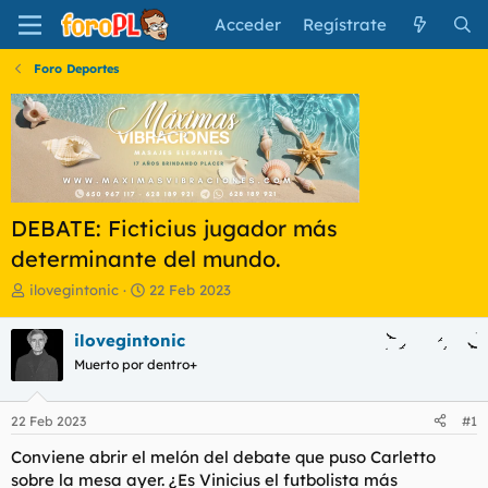
Acceder
Regístrate
Foro Deportes
DEBATE: Ficticius jugador más
determinante del mundo.
I
F
ilovegintonic
22 Feb 2023
n
e
i
c
ilovegintonic
c
h
Muerto por dentro+
i
a
a
d
d
e
22 Feb 2023
#1
o
i
r
n
Conviene abrir el melón del debate que puso Carletto
d
i
sobre la mesa ayer. ¿Es Vinicius el futbolista más
e
c