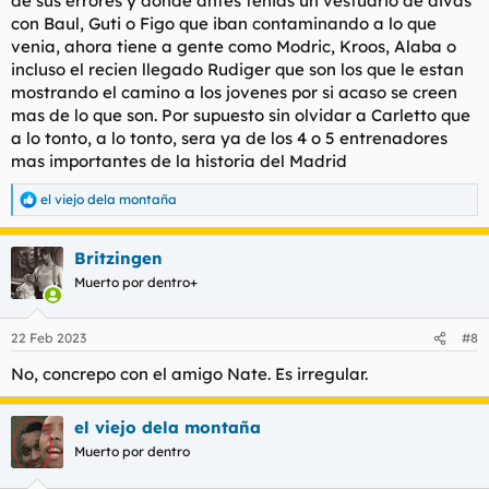
de sus errores y donde antes tenias un vestuario de divas
con Baul, Guti o Figo que iban contaminando a lo que
venia, ahora tiene a gente como Modric, Kroos, Alaba o
incluso el recien llegado Rudiger que son los que le estan
mostrando el camino a los jovenes por si acaso se creen
mas de lo que son. Por supuesto sin olvidar a Carletto que
a lo tonto, a lo tonto, sera ya de los 4 o 5 entrenadores
mas importantes de la historia del Madrid
el viejo dela montaña
R
e
a
Britzingen
c
c
Muerto por dentro+
i
o
n
22 Feb 2023
#8
e
s
No, concrepo con el amigo Nate. Es irregular.
:
el viejo dela montaña
Muerto por dentro