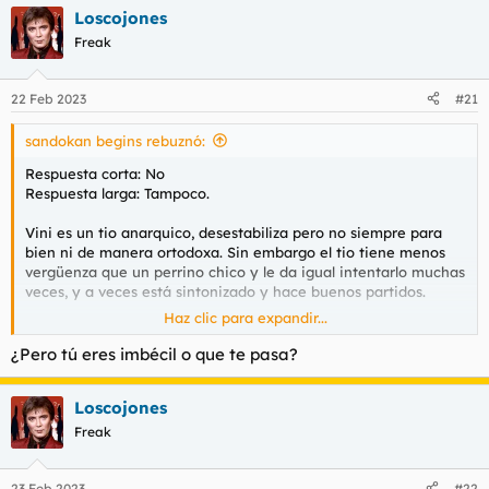
Loscojones
Freak
22 Feb 2023
#21
sandokan begins rebuznó:
Respuesta corta: No
Respuesta larga: Tampoco.
Vini es un tio anarquico, desestabiliza pero no siempre para
bien ni de manera ortodoxa. Sin embargo el tio tiene menos
vergüenza que un perrino chico y le da igual intentarlo muchas
veces, y a veces está sintonizado y hace buenos partidos.
Haz clic para expandir...
Que sea una sacada de chorra de flo no lo comparto. ZZ pidió
venderlo creo, y si ha terminado jugando es porque muchos se
¿Pero tú eres imbécil o que te pasa?
han borrado, Bale, Eden, Jovic y porque con el dinero en el
estadio no han venido gentes como Mbape o Haaland. Ha
Loscojones
tenido suerte de poder jugar 200 partidos con cierta
continuidad y con las espaldas muy cubiertas. Porque esa es
Freak
otra, en los partidos en que no ha estado Karim para darle luz
de Vini no se ha visto ni las raspas.
23 Feb 2023
#22