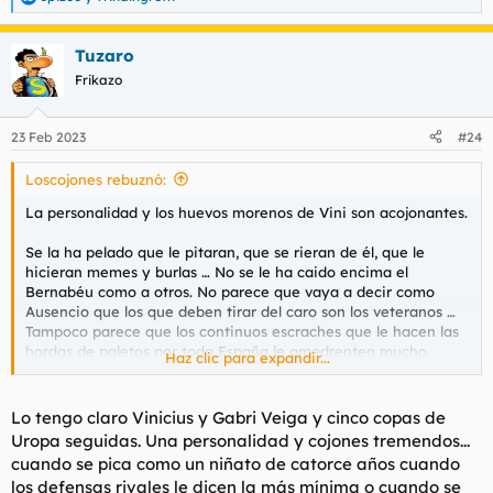
R
e
a
Tuzaro
c
c
Frikazo
i
o
n
23 Feb 2023
#24
e
s
Loscojones rebuznó:
:
La personalidad y los huevos morenos de Vini son acojonantes.
Se la ha pelado que le pitaran, que se rieran de él, que le
hicieran memes y burlas … No se le ha caido encima el
Bernabéu como a otros. No parece que vaya a decir como
Ausencio que los que deben tirar del caro son los veteranos …
Tampoco parece que los continuos escraches que le hacen las
hordas de paletos por toda España le amedrenten mucho.
Haz clic para expandir...
Este tío es la rehostia con 22 añitos y muchos aún no se han
dado cuenta de su auténtica dimensión... o se están
Lo tengo claro Vinicius y Gabri Veiga y cinco copas de
empezando a dar cuenta y ese es el problema con el brasuca.
Uropa seguidas. Una personalidad y cojones tremendos...
cuando se pica como un niñato de catorce años cuando
Yo fui uno de los que renegó en su momento y no me duelen
los defensas rivales le dicen la más mínima o cuando se
prendas en reconocer que me equivoque con este chico.