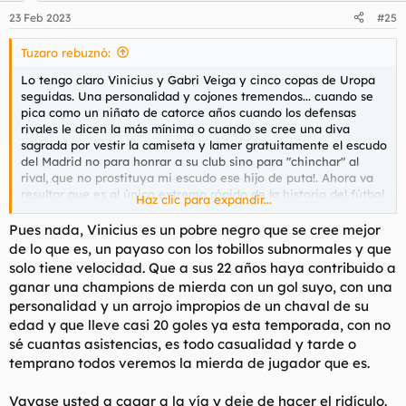
23 Feb 2023
#25
Tuzaro rebuznó:
Lo tengo claro Vinicius y Gabri Veiga y cinco copas de Uropa
seguidas. Una personalidad y cojones tremendos... cuando se
pica como un niñato de catorce años cuando los defensas
rivales le dicen la más mínima o cuando se cree una diva
sagrada por vestir la camiseta y lamer gratuitamente el escudo
del Madrid no para honrar a su club sino para "chinchar" al
rival, que no prostituya mi escudo ese hijo de puta!. Ahora va
resultar que es al único extremo rápido de la historia del fútbol
Haz clic para expandir...
que se le para dando cera.
Pues nada, Vinicius es un pobre negro que se cree mejor
Hasta el Señor
@Nate Fisher
del que valoro su habitual buena
de lo que es, un payaso con los tobillos subnormales y que
ponderación de opinión reconoce que es un jugador irregular y
solo tiene velocidad. Que a sus 22 años haya contribuido a
el pana
@Tunak Tunak Tun
apunta otro detalle más importante;
ganar una champions de mierda con un gol suyo, con una
sin espacios es un
moñeco
que solo sabe correr como pollo sin
personalidad y un arrojo impropios de un chaval de su
cabeza que repite por ejemplo hasta el aburrimiento el
edad y que lleve casi 20 goles ya esta temporada, con no
enésimo autopase en largo que siempre recoge el compañero
que ayuda en la cobertura al lateral del equipo rival y
sé cuantas asistencias, es todo casualidad y tarde o
desesperarse e irse del partido como un niñato por verse
temprano todos veremos la mierda de jugador que es.
impotente. Más irregular imposible queda demostrado en los
dos últimos partidos fallando tres uno contra uno con el
Vayase usted a cagar a la vía y deje de hacer el ridículo.
portero de Osasuna (que superclase mundial fallaría tres uno