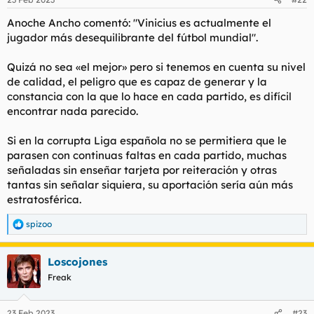
Si fusionasemos a Vini y Rodry pues sí, hablariamos de un
Anoche Ancho comentó: "Vinicius es actualmente el
crack mundial. Asi pues bueno, un jugador interesante, no muy
jugador más desequilibrante del fútbol mundial".
fino ni muy elegante pero que mientras tenga un cohete en el
culo nos sirve.
Quizá no sea «el mejor» pero si tenemos en cuenta su nivel
de calidad, el peligro que es capaz de generar y la
constancia con la que lo hace en cada partido, es difícil
encontrar nada parecido.
Si en la corrupta Liga española no se permitiera que le
parasen con continuas faltas en cada partido, muchas
señaladas sin enseñar tarjeta por reiteración y otras
tantas sin señalar siquiera, su aportación sería aún más
estratosférica.
spizoo
R
e
a
Loscojones
c
c
Freak
i
o
n
23 Feb 2023
#23