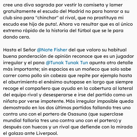
cree una diva sagrada por vestir la camiseta y lamer
gratuitamente el escudo del Madrid no para honrar a su
club sino para "chinchar" al rival, que no prostituya mi
escudo ese hijo de puta!. Ahora va resultar que es al único
extremo rápido de la historia del fútbol que se le para
dando cera.
Hasta el Señor
@Nate Fisher
del que valoro su habitual
buena ponderación de opinión reconoce que es un jugador
irregular y el pana
@Tunak Tunak Tun
apunta otro detalle
más importante; sin espacios es un
moñeco
que solo sabe
correr como pollo sin cabeza que repite por ejemplo hasta
el aburrimiento el enésimo autopase en largo que siempre
recoge el compañero que ayuda en la cobertura al lateral
del equipo rival y desesperarse e irse del partido como un
niñato por verse impotente. Más irregular imposible queda
demostrado en los dos últimos partidos fallando tres uno
contra uno con el portero de Osasuna (que superclase
mundial fallaría tres uno contra uno con el portero) y
después con huecos y un rival que defiende con la mirada
el golazo ante Liverpool.