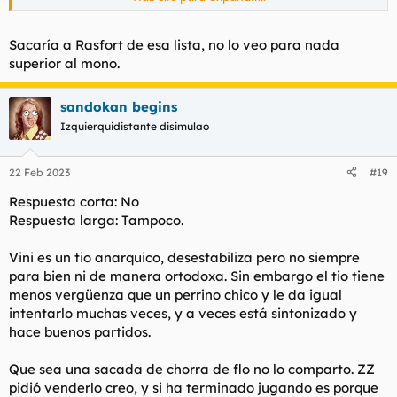
más, mientras que a los Vapé, Jalan o Rashford los ves venir y
se te hace el culo pesicola desde agosto porque están a un
nivel superior.
Sacaría a Rasfort de esa lista, no lo veo para nada
superior al mono.
Que yo con Vinichus a muerte eh. No digo que no sea
determinante, si no que no es el más determinante. Hoy por
hoy.
sandokan begins
Izquierquidistante disimulao
22 Feb 2023
#19
Respuesta corta: No
Respuesta larga: Tampoco.
Vini es un tio anarquico, desestabiliza pero no siempre
para bien ni de manera ortodoxa. Sin embargo el tio tiene
menos vergüenza que un perrino chico y le da igual
intentarlo muchas veces, y a veces está sintonizado y
hace buenos partidos.
Que sea una sacada de chorra de flo no lo comparto. ZZ
pidió venderlo creo, y si ha terminado jugando es porque