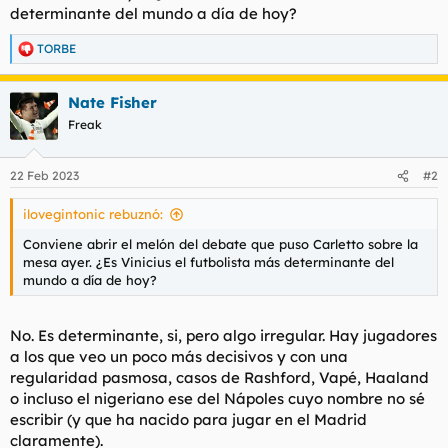
determinante del mundo a día de hoy?
l
i
t
o
TORBE
e
R
m
e
a
a
Nate Fisher
c
c
Freak
i
o
n
22 Feb 2023
#2
e
s
ilovegintonic rebuznó:
:
Conviene abrir el melón del debate que puso Carletto sobre la
mesa ayer. ¿Es Vinicius el futbolista más determinante del
mundo a día de hoy?
No. Es determinante, si, pero algo irregular. Hay jugadores
a los que veo un poco más decisivos y con una
regularidad pasmosa, casos de Rashford, Vapé, Haaland
o incluso el nigeriano ese del Nápoles cuyo nombre no sé
escribir (y que ha nacido para jugar en el Madrid
claramente).