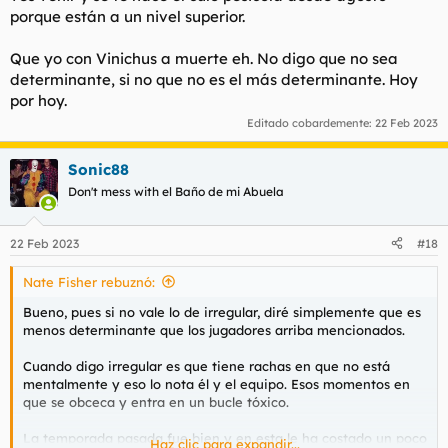
porque están a un nivel superior.
Que yo con Vinichus a muerte eh. No digo que no sea
determinante, si no que no es el más determinante. Hoy
por hoy.
Editado cobardemente:
22 Feb 2023
Sonic88
Don't mess with el Baño de mi Abuela
22 Feb 2023
#18
Nate Fisher rebuznó:
Bueno, pues si no vale lo de irregular, diré simplemente que es
menos determinante que los jugadores arriba mencionados.
Cuando digo irregular es que tiene rachas en que no está
mentalmente y eso lo nota él y el equipo. Esos momentos en
que se obceca y entra en un bucle tóxico.
La temporada pasada fue bien y en esta le ha costado un poco
Haz clic para expandir...