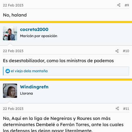
22 Feb 2023
#9
No, haland
cocreta2000
Maricón por oposición
22 Feb 2023
#10
Es desestabilizador, como los ministros de podemos
el viejo dela montaña
R
e
a
Windingrefn
c
c
Llorona
i
o
n
22 Feb 2023
#11
e
s
No, Aquí en la liga de Negreiras y Roures son más
:
determinantes Dembelé o Ferrán Torres, ante los cuales
los defensas les dejan pasar literalmente.