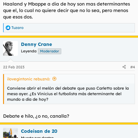
Haaland y Mbappe a dia de hoy son mas determinantes
que el, lo cual no quiere decir que no lo sea, pero menos
que esos dos.
Tuzaro
R
e
a
Denny Crane
c
c
Leyenda
Moderador
i
o
n
22 Feb 2023
#4
e
s
ilovegintonic rebuznó:
:
Conviene abrir el melón del debate que puso Carletto sobre la
mesa ayer. ¿Es Vinicius el futbolista más determinante del
mundo a día de hoy?
Debate e hilo, ¿o no, canalla?
Codeisan de 20
Muerto por dentro