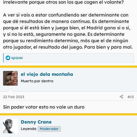
irrelevante porque otros son los que cogen el volante?
A ver si vais a estar confundiendo ser determinante con
que dé resultados de manera continua. Es determinante
porque si él está bien y juega bien, el Madrid gana sí o sí,
y si no lo está, seguramente no gane. Es determinante
porque su rendimiento determina, más que el de ningún
otro jugador, el resultado del juego. Para bien y para mal.
spizoo
R
e
a
el viejo dela montaña
c
c
Muerto por dentro
i
o
n
22 Feb 2023
#15
e
s
Sin poder votar esto no vale un duro
:
Denny Crane
Leyenda
Moderador