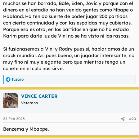
muchos se han borrado, Bale, Eden, Jovic y porque con el
dinero en el estadio no han venido gentes como Mbape o
Haaland. Ha tenido suerte de poder jugar 200 partidos
con cierta continuidad y con las espaldas muy cubiertas.
Porque esa es otra, en los partidos en que no ha estado
Karim para darle luz de Vini no se ha visto ni las raspas.
Si fusionasemos a Vini y Rodry pues sí, hablariamos de un
crack mundial. Asi pues bueno, un jugador interesante, no
muy fino ni muy elegante pero que mientras tenga un
cohete en el culo nos sirve.
Tuzaro
R
e
a
VINCE CARTER
c
c
Veterano
i
o
n
22 Feb 2023
#20
e
s
Benzema y Mbappe.
: