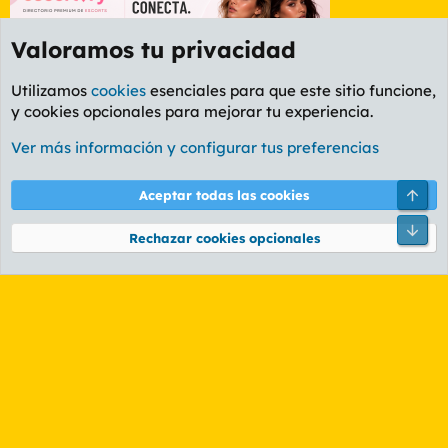
Valoramos tu privacidad
Utilizamos
cookies
esenciales para que este sitio funcione,
y cookies opcionales para mejorar tu experiencia.
Foro Deportes
Ver más información y configurar tus preferencias
Cookies
PL OLDSTYLE AMARILLO
Cambiar fuente
Español (ES)
Arri
Aceptar todas las cookies
Contáctanos
Términos y reglas
Política de privacidad
Ayuda
R
Pie
S
Rechazar cookies opcionales
S
®
Community platform by XenForo
© 2010-2026 XenForo Ltd.