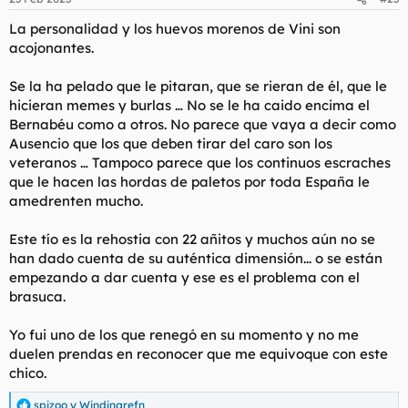
e
s
La personalidad y los huevos morenos de Vini son
:
acojonantes.
Se la ha pelado que le pitaran, que se rieran de él, que le
hicieran memes y burlas … No se le ha caido encima el
Bernabéu como a otros. No parece que vaya a decir como
Ausencio que los que deben tirar del caro son los
veteranos … Tampoco parece que los continuos escraches
que le hacen las hordas de paletos por toda España le
amedrenten mucho.
Este tío es la rehostia con 22 añitos y muchos aún no se
han dado cuenta de su auténtica dimensión... o se están
empezando a dar cuenta y ese es el problema con el
brasuca.
Yo fui uno de los que renegó en su momento y no me
duelen prendas en reconocer que me equivoque con este
chico.
spizoo
y
Windingrefn