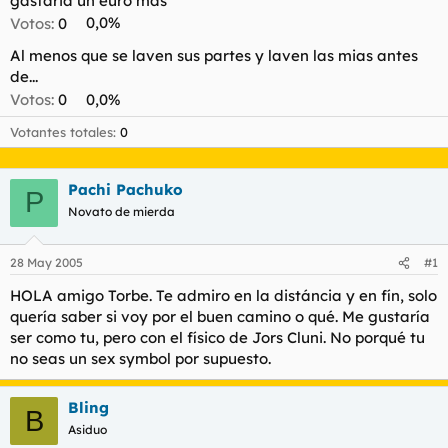
gastaria un euro mas
l
i
Votos:
0
0,0%
t
o
e
Al menos que se laven sus partes y laven las mias antes
m
de...
a
Votos:
0
0,0%
Votantes totales
0
Pachi Pachuko
P
Novato de mierda
28 May 2005
#1
HOLA amigo Torbe. Te admiro en la distáncia y en fín, solo
quería saber si voy por el buen camino o qué. Me gustaría
ser como tu, pero con el físico de Jors Cluni. No porqué tu
no seas un sex symbol por supuesto.
Bling
B
Asiduo