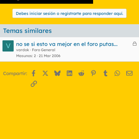
Debes iniciar sesión o registrarte para responder aquí.
Temas similares
no se si esto va mejor en el foro putas...
V
e
vardok
Foro General
Masunos
2
21 Mar 2006
r
r
Facebook
X
Bluesky
LinkedIn
Reddit
Pinterest
Tumblr
WhatsA
Em
Compartir:
o
Enlace