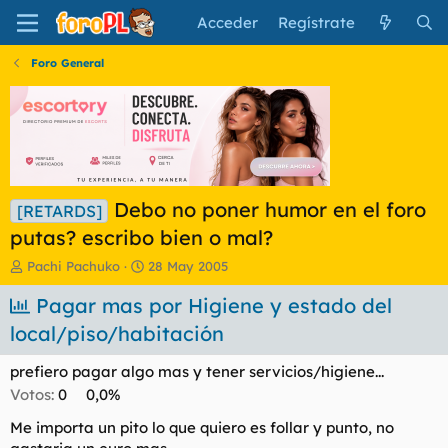
Acceder
Regístrate
Foro General
Debo no poner humor en el foro
[RETARDS]
putas? escribo bien o mal?
I
F
Pachi Pachuko
28 May 2005
n
e
i
Pagar mas por Higiene y estado del
c
c
h
local/piso/habitación
i
a
a
d
prefiero pagar algo mas y tener servicios/higiene...
d
e
o
i
Votos:
0
0,0%
r
n
Me importa un pito lo que quiero es follar y punto, no
d
i
e
c