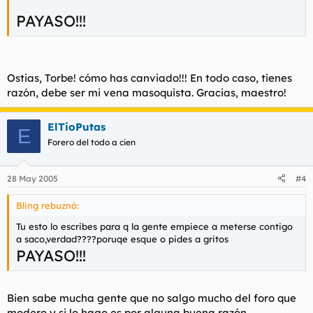
PAYASO!!!
Ostias, Torbe! cómo has canviado!!! En todo caso, tienes
razón, debe ser mi vena masoquista. Gracias, maestro!
ElTioPutas
E
Forero del todo a cien
28 May 2005
#4
Bling rebuznó:
Tu esto lo escribes para q la gente empiece a meterse contigo
a saco,verdad????poruqe esque o pides a gritos
PAYASO!!!
Bien sabe mucha gente que no salgo mucho del foro que
modero y si lo hago es por alguna buena razón.