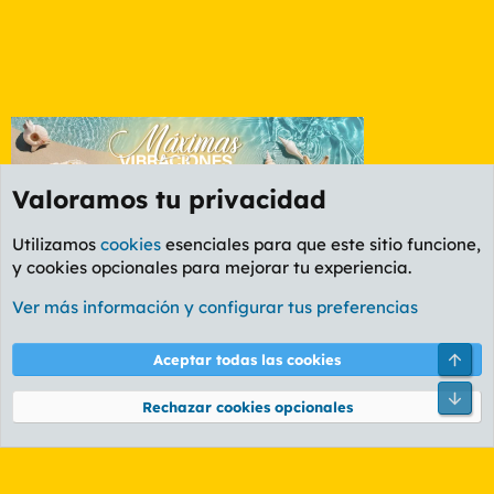
Valoramos tu privacidad
Utilizamos
cookies
esenciales para que este sitio funcione,
y cookies opcionales para mejorar tu experiencia.
Foro General
Ver más información y configurar tus preferencias
Cookies
PL OLDSTYLE AMARILLO
Cambiar fuente
Español (ES)
Arri
Aceptar todas las cookies
Contáctanos
Términos y reglas
Política de privacidad
Ayuda
R
Pie
S
Rechazar cookies opcionales
S
®
Community platform by XenForo
© 2010-2026 XenForo Ltd.