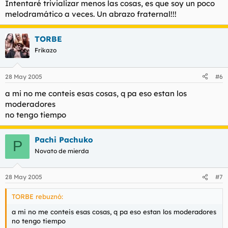
Intentaré trivializar menos las cosas, es que soy un poco
melodramático a veces. Un abrazo fraternal!!!
Segundo. Pachi Pachuko, podrías haber comentado esto
directamente conmigo sin ningún problema. Considero que tus
aportaciones al foro son buenas siempre que vayan al hilo del
TORBE
tema y se sepa estar al tanto de las circunstancias. Si un tema
Frikazo
es serio, se actúa seriamente, si es distendido se puede
bromear algo más. Personalmente me sorprende que para unas
cosas saques lo mejor de ti y para otras trivialices tanto.
28 May 2005
#6
Esa es mi opinión. Claro está que Torbe es el que más criterio
a mi no me conteis esas cosas, q pa eso estan los
puede tener.
moderadores
no tengo tiempo
Pachi Pachuko
P
Novato de mierda
28 May 2005
#7
TORBE rebuznó:
a mi no me conteis esas cosas, q pa eso estan los moderadores
no tengo tiempo