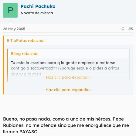
Pachi Pachuko
P
Novato de mierda
28 May 2005
#5
ElTioPutas rebuznó:
Bling rebuznó:
Tu esto lo escribes para q la gente empiece a meterse
contigo a saco,verdad????poruqe esque o pides a gritos
PAYASO!!!
Haz clic para expandir...
Haz clic para expandir...
Bien sabe mucha gente que no salgo mucho del foro que
modero y si lo hago es por alguna buena razón.
La primera es que, la buena educación es algo que se debe
emplear por defecto con todo el mundo. Por lo cual estar
Bueno, no pasa nada, como a uno de mis héroes, Pepe
expectante a que cualquier persona postee cualquier
Rubianes, no me ofende sino que me enorgullece que me
comentario para arrancar con insultos completamente
gratuitos ni es correcto ni mucho menos inteligente. Más si el
llamen PAYASO.
autor del post no ha entrado en ese juego.