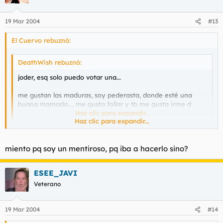
19 Mar 2004
#13
El Cuervo rebuznó:
DeathWish rebuznó:
joder, esq solo puedo votar una...
me gustan las maduras, soy pederasta, donde esté una
buana mamada..., me gusta follar y tb me gusta irme d
fiesta con mis colegas y emborracharme
Haz clic para expandir...
Haz clic para expandir...
Pq mientes?, todos sabemos que no tienes colegas
miento pq soy un mentiroso, pq iba a hacerlo sino?
ESEE_JAVI
Veterano
19 Mar 2004
#14