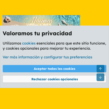
Valoramos tu privacidad
Utilizamos
cookies
esenciales para que este sitio funcione,
y cookies opcionales para mejorar tu experiencia.
Foro General
Ver más información y configurar tus preferencias
Cookies
PL OLDSTYLE AMARILLO
Cambiar fuente
Español (ES)
Arri
Aceptar todas las cookies
Contáctanos
Términos y reglas
Política de privacidad
Ayuda
R
Pie
S
Rechazar cookies opcionales
S
®
Community platform by XenForo
© 2010-2026 XenForo Ltd.