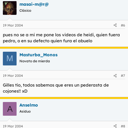
masai-m@r@
Clásico
19 Mar 2004
#6
pues no se a mi me pone los videos de heidi, quien fuera
pedro, o en su defecto quien fura el abuelo
Masturba_Monos
M
Novato de mierda
19 Mar 2004
#7
Gilles tio, todos sabemos que eres un pederasta de
cojones!! xD
Anselmo
A
Asiduo
19 Mar 2004
#8