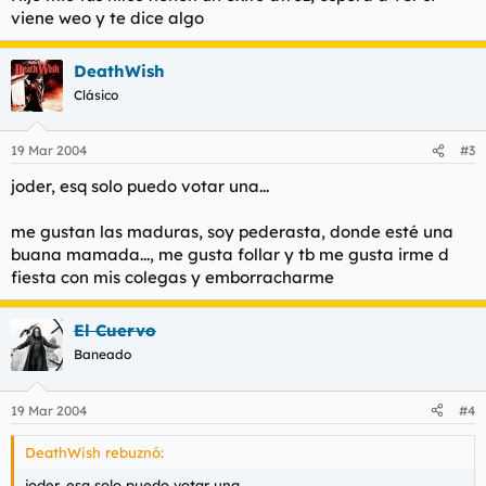
viene weo y te dice algo
DeathWish
Clásico
19 Mar 2004
#3
joder, esq solo puedo votar una...
me gustan las maduras, soy pederasta, donde esté una
buana mamada..., me gusta follar y tb me gusta irme d
fiesta con mis colegas y emborracharme
El Cuervo
Baneado
19 Mar 2004
#4
DeathWish rebuznó:
joder, esq solo puedo votar una...