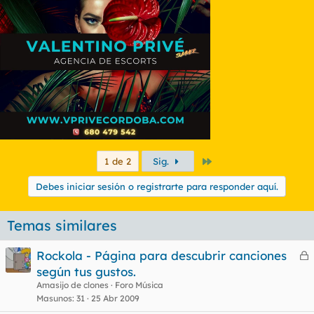
Último
1 de 2
Sig.
Debes iniciar sesión o registrarte para responder aquí.
Temas similares
Rockola - Página para descubrir canciones
e
según tus gustos.
r
Amasijo de clones
Foro Música
r
Masunos
31
25 Abr 2009