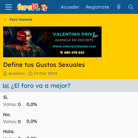
Acceder
Regístrate
Foro General
Define tus Gustos Sexuales
I
F
Anselmo
19 Mar 2004
n
e
i
¿El foro va a mejor?
c
c
h
i
a
Si.
a
d
Votos:
0
0,0%
d
e
o
i
No.
r
n
Votos:
0
0,0%
d
i
e
c
Hola.
l
i