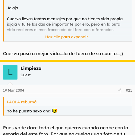
Jajaja
Cuervo llevas tantos mensajes por que no tienes vida propia
jajaja y tu te las das de importante por ello, pero en la puta
vida real eres el mas fracasado del foro con diferencias.
Haz clic para expandir...
Asi que al menos sigue siendo feliz aqui desgraciado.
Cuervo pasó a mejor vida....la de fuera de su cuarto....;)
Un saludo a todos de vuestro amigo Dirk.
Limpieza
L
Guest
19 Mar 2004
#21
PAOLA rebuznó:
Yo he puesto sexo anal
Pues yo te dare todo el que quieras cuando acabe con la
escoria del este foro...Por que no cuelgas uan foto de tu