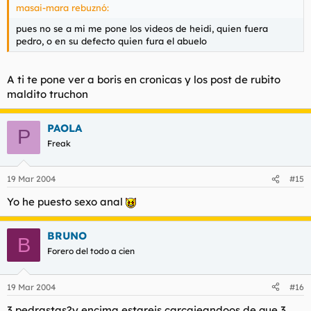
masai-mara rebuznó:
pues no se a mi me pone los videos de heidi, quien fuera
pedro, o en su defecto quien fura el abuelo
A ti te pone ver a boris en cronicas y los post de rubito
maldito truchon
PAOLA
P
Freak
19 Mar 2004
#15
Yo he puesto sexo anal
BRUNO
B
Forero del todo a cien
19 Mar 2004
#16
3 pedrastas?y encima estareis carcajeandoos de que 3