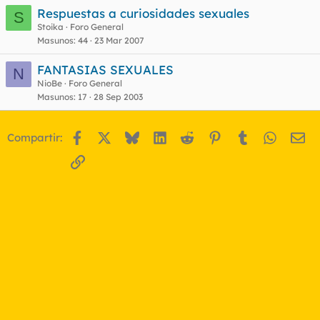
Respuestas a curiosidades sexuales
S
Stoika
Foro General
o
Masunos
44
23 Mar 2007
FANTASIAS SEXUALES
N
NioBe
Foro General
Masunos
17
28 Sep 2003
Facebook
X
Bluesky
LinkedIn
Reddit
Pinterest
Tumblr
WhatsA
Em
Compartir:
Enlace