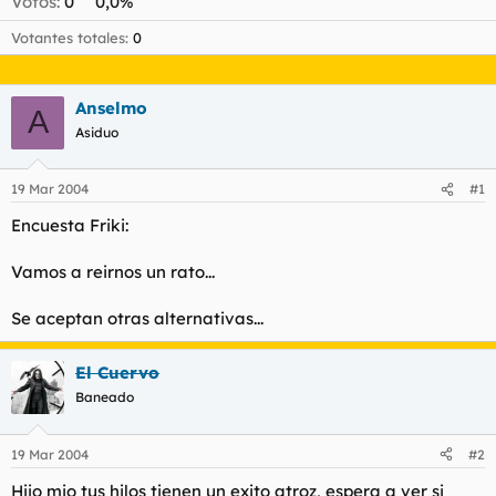
Votos:
0
0,0%
t
o
e
Votantes totales
0
m
a
Anselmo
A
Asiduo
19 Mar 2004
#1
Encuesta Friki:
Vamos a reirnos un rato...
Se aceptan otras alternativas...
El Cuervo
Baneado
19 Mar 2004
#2
Hijo mio tus hilos tienen un exito atroz, espera a ver si