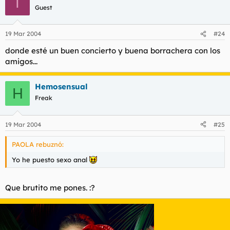
T
Guest
19 Mar 2004
#24
donde esté un buen concierto y buena borrachera con los
amigos...
Hemosensual
H
Freak
19 Mar 2004
#25
PAOLA rebuznó:
Yo he puesto sexo anal
Que brutito me pones. :?