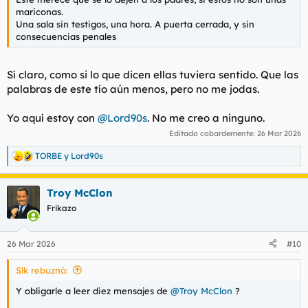
mariconas.
Una sala sin testigos, una hora. A puerta cerrada, y sin
consecuencias penales
Sí claro, como si lo que dicen ellas tuviera sentido. Que las
palabras de este tío aún menos, pero no me jodas.
Yo aquí estoy con
@Lord90s
. No me creo a ninguno.
Editado cobardemente:
26 Mar 2026
TORBE
y
Lord90s
R
e
a
Troy McClon
c
c
Frikazo
i
o
n
26 Mar 2026
#10
e
s
Slk rebuznó:
:
Y obligarle a leer diez mensajes de
@Troy McClon
?