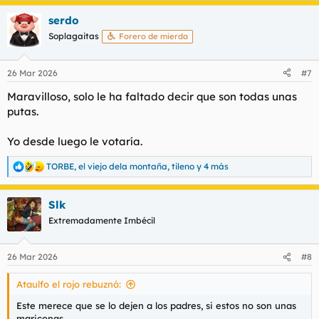
a
serdo
c
c
Soplagaitas
Forero de mierda
i
o
n
26 Mar 2026
#7
e
s
Maravilloso, solo le ha faltado decir que son todas unas
:
putas.
Yo desde luego le votaría.
TORBE
,
el viejo dela montaña
,
tileno
y 4 más
R
e
a
Slk
c
c
Extremadamente Imbécil
i
o
n
26 Mar 2026
#8
e
s
Ataulfo el rojo rebuznó:
:
Este merece que se lo dejen a los padres, si estos no son unas
mariconas.