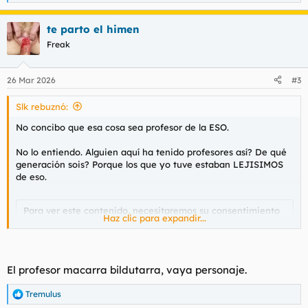
e
a
te parto el himen
c
c
Freak
i
o
n
26 Mar 2026
#3
e
s
Slk rebuznó:
:
No concibo que esa cosa sea profesor de la ESO.
No lo entiendo. Alguien aquí ha tenido profesores así? De qué
generación sois? Porque los que yo tuve estaban LEJISIMOS
de eso.
Para ver este contenido, necesitaremos su consentimiento
Haz clic para expandir...
para configurar cookies de terceros.
Para obtener información más detallada, consulte nuestra
página de cookies
.
Aceptar cookies de terceros
El profesor macarra bildutarra, vaya personaje.
Tremulus
R