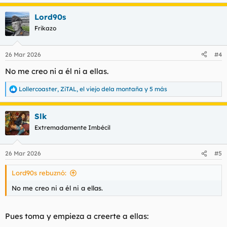
e
a
Lord90s
c
c
Frikazo
i
o
n
26 Mar 2026
#4
e
s
No me creo ni a él ni a ellas.
:
Lollercoaster
,
ZiTAL
,
el viejo dela montaña
y 5 más
R
e
a
Slk
c
c
Extremadamente Imbécil
i
o
n
26 Mar 2026
#5
e
s
Lord90s rebuznó:
:
No me creo ni a él ni a ellas.
Pues toma y empieza a creerte a ellas: