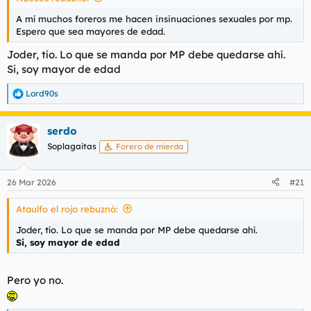
A mí muchos foreros me hacen insinuaciones sexuales por mp.
Espero que sea mayores de edad.
Joder, tío. Lo que se manda por MP debe quedarse ahí.
Si, soy mayor de edad
Lord90s
R
e
a
serdo
c
c
Soplagaitas
Forero de mierda
i
o
n
26 Mar 2026
#21
e
s
Ataulfo el rojo rebuznó:
:
Joder, tío. Lo que se manda por MP debe quedarse ahí.
Si, soy mayor de edad
Pero yo no.