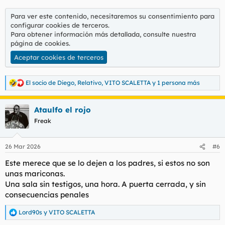
Para ver este contenido, necesitaremos su consentimiento para
configurar cookies de terceros.
Para obtener información más detallada, consulte nuestra
página de cookies
.
Aceptar cookies de terceros
El socio de Diego
,
Relativo
,
VITO SCALETTA
y 1 persona más
R
e
a
Ataulfo el rojo
c
c
Freak
i
o
n
26 Mar 2026
#6
e
s
Este merece que se lo dejen a los padres, si estos no son
:
unas mariconas.
Una sala sin testigos, una hora. A puerta cerrada, y sin
consecuencias penales
Lord90s
y
VITO SCALETTA
R
e