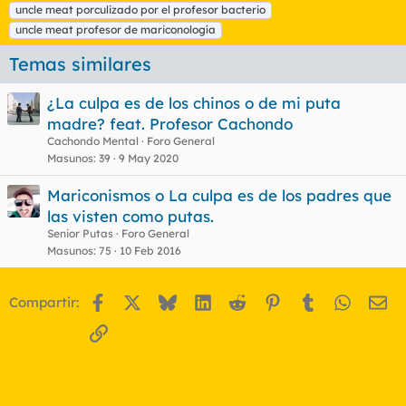
t
uncle meat porculizado por el profesor bacterio
a
uncle meat profesor de mariconología
s
Temas similares
¿La culpa es de los chinos o de mi puta
madre? feat. Profesor Cachondo
Cachondo Mental
Foro General
Masunos
39
9 May 2020
Mariconismos o La culpa es de los padres que
las visten como putas.
Senior Putas
Foro General
Masunos
75
10 Feb 2016
Facebook
X
Bluesky
LinkedIn
Reddit
Pinterest
Tumblr
WhatsA
Em
Compartir:
Enlace