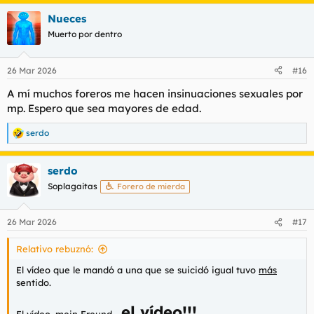
a
Nueces
c
c
Muerto por dentro
i
o
n
26 Mar 2026
#16
e
s
A mí muchos foreros me hacen insinuaciones sexuales por
:
mp. Espero que sea mayores de edad.
serdo
R
e
a
serdo
c
c
Soplagaitas
Forero de mierda
i
o
n
26 Mar 2026
#17
e
s
Relativo rebuznó:
:
El vídeo que le mandó a una que se suicidó igual tuvo
más
sentido.
el vídeo
!!!