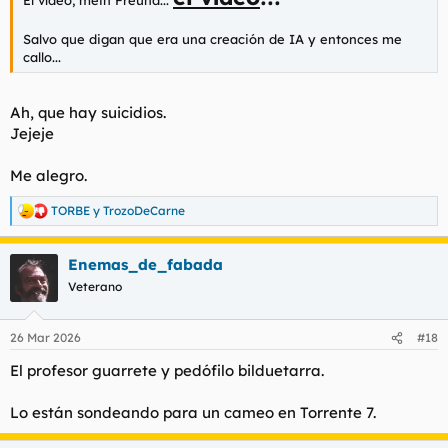
El vídeo,
mein Freund
...
Salvo que digan que era una creación de IA y entonces me
callo...
Ah, que hay suicidios.
Jejeje
Me alegro.
TORBE
y
TrozoDeCarne
R
e
a
Enemas_de_fabada
c
c
Veterano
i
o
n
26 Mar 2026
#18
e
s
El profesor guarrete y pedófilo bilduetarra.
:
Lo están sondeando para un cameo en Torrente 7.