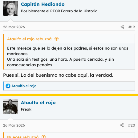
Capitán Hediondo
Posiblemente el PEOR Forero de la Historia
26 Mar 2026
#19
Ataulfo el rojo rebuznó:
Este merece que se lo dejen a los padres, si estos no son unas
mariconas.
Una sala sin testigos, una hora. A puerta cerrada, y sin
consecuencias penales
Pues sí. Lo del buenismo no cabe aquí, la verdad.
Ataulfo el rojo
R
e
a
Ataulfo el rojo
c
c
Freak
i
o
n
26 Mar 2026
#20
e
s
Nueces rebuznó:
: