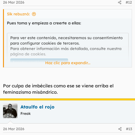
26 Mar 2026
#12
e
s
Slk rebuznó:
:
Pues toma y empieza a creerte a ellas:
Para ver este contenido, necesitaremos su consentimiento
para configurar cookies de terceros.
Para obtener información más detallada, consulte nuestra
página de cookies
.
Aceptar cookies de terceros
Haz clic para expandir...
Por culpa de imbéciles como ese se viene arriba el
feminazismo misándrico.
Ataulfo el rojo
Freak
26 Mar 2026
#13