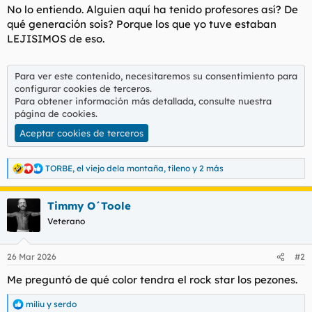
No lo entiendo. Alguien aquí ha tenido profesores así? De
l
i
qué generación sois? Porque los que yo tuve estaban
t
o
e
LEJISIMOS de eso.
m
a
Para ver este contenido, necesitaremos su consentimiento para
configurar cookies de terceros.
Para obtener información más detallada, consulte nuestra
página de cookies
.
Aceptar cookies de terceros
TORBE
,
el viejo dela montaña
,
tileno
y 2 más
R
e
a
Timmy O´Toole
c
c
Veterano
i
o
n
26 Mar 2026
#2
e
s
Me preguntó de qué color tendra el rock star los pezones.
:
miliu
y
serdo
R