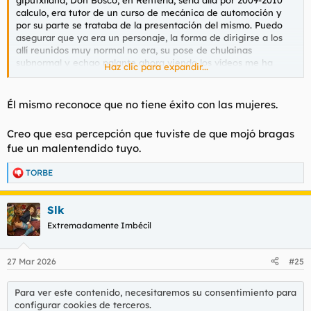
calculo, era tutor de un curso de mecánica de automoción y
por su parte se trataba de la presentación del mismo. Puedo
asegurar que ya era un personaje, la forma de dirigirse a los
allí reunidos muy normal no era, su pose de chulainas
subnormal y echao palante ahora viendo los vídeos me ha
Haz clic para expandir...
hecho recordar.
El caso es que, por lo que sea (ya os adelanto que porque son
todas unas putas) gran sector del público femenino salió
Él mismo reconoce que no tiene éxito con las mujeres.
encantada del evento y me temo que no pocas madres
mojaron braga y/o tena lady tras la actuación de quien ya me
Creo que esa percepción que tuviste de que mojó bragas
pareció un perfecto botarate.
fue un malentendido tuyo.
Y bueno, que tiene toda la pinta que va a poder ampliar
currículum ante nuevo alumnado estrenando la cárcel de
TORBE
Zubieta. Ampliará currículum y de paso también el ojal, ahí
R
maestros que produndicen en la materia no le van a faltar.
e
a
Slk
c
c
Extremadamente Imbécil
i
o
n
27 Mar 2026
#25
e
s
:
Para ver este contenido, necesitaremos su consentimiento para
configurar cookies de terceros.