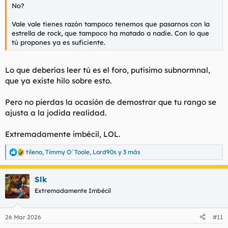
No?
Vale vale tienes razón tampoco tenemos que pasarnos con la
estrella de rock, que tampoco ha matado a nadie. Con lo que
tú propones ya es suficiente.
Lo que deberías leer tú es el foro, putísimo subnormnal,
que ya existe hilo sobre esto.
Pero no pierdas la ocasión de demostrar que tu rango se
ajusta a la jodida realidad.
Extremadamente imbécil, LOL.
tileno
,
Timmy O´Toole
,
Lord90s
y 3 más
R
e
a
Slk
c
c
Extremadamente Imbécil
i
o
n
26 Mar 2026
#11
e