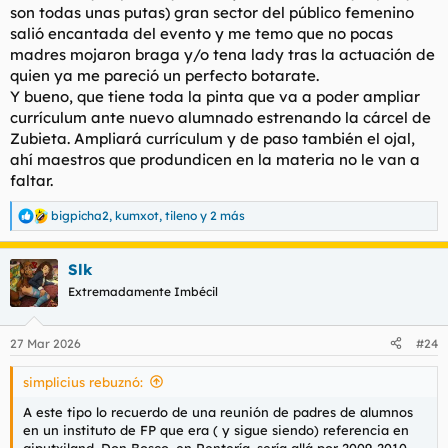
son todas unas putas) gran sector del público femenino
salió encantada del evento y me temo que no pocas
madres mojaron braga y/o tena lady tras la actuación de
quien ya me pareció un perfecto botarate.
Y bueno, que tiene toda la pinta que va a poder ampliar
currículum ante nuevo alumnado estrenando la cárcel de
Zubieta. Ampliará currículum y de paso también el ojal,
ahí maestros que produndicen en la materia no le van a
faltar.
bigpicha2
,
kumxot
,
tileno
y 2 más
R
e
a
Slk
c
c
Extremadamente Imbécil
i
o
n
27 Mar 2026
#24
e
s
simplicius rebuznó:
:
A este tipo lo recuerdo de una reunión de padres de alumnos
en un instituto de FP que era ( y sigue siendo) referencia en
giputxiland, Don Bosco, en Rentería, sería allá por 2009-2010