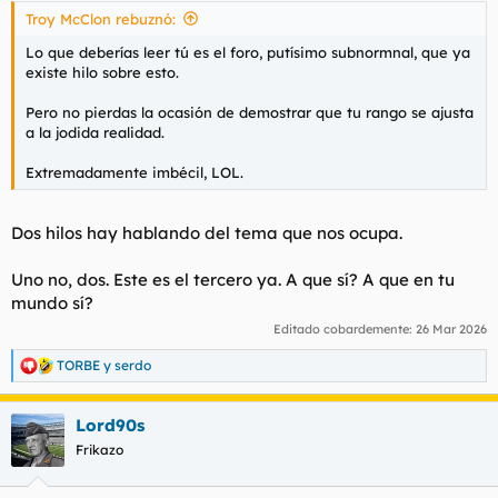
s
Troy McClon rebuznó:
:
Lo que deberías leer tú es el foro, putísimo subnormnal, que ya
existe hilo sobre esto.
Pero no pierdas la ocasión de demostrar que tu rango se ajusta
a la jodida realidad.
Extremadamente imbécil, LOL.
Dos hilos hay hablando del tema que nos ocupa.
Uno no, dos. Este es el tercero ya. A que sí? A que en tu
mundo sí?
Editado cobardemente:
26 Mar 2026
TORBE
y
serdo
R
e
a
Lord90s
c
c
Frikazo
i
o
n