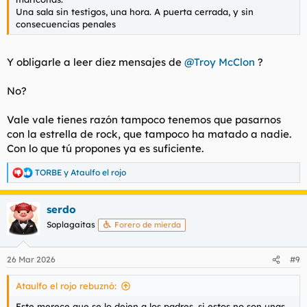
Una sala sin testigos, una hora. A puerta cerrada, y sin
consecuencias penales
Y obligarle a leer diez mensajes de
@Troy McClon
?
No?
Vale vale tienes razón tampoco tenemos que pasarnos
con la estrella de rock, que tampoco ha matado a nadie.
Con lo que tú propones ya es suficiente.
TORBE
y
Ataulfo el rojo
R
e
a
serdo
c
c
Soplagaitas
Forero de mierda
i
o
n
26 Mar 2026
#9
e
s
Ataulfo el rojo rebuznó:
:
Este merece que se lo dejen a los padres, si estos no son unas