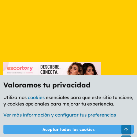
Valoramos tu privacidad
Utilizamos
cookies
esenciales para que este sitio funcione,
y cookies opcionales para mejorar tu experiencia.
Foro General
Ver más información y configurar tus preferencias
Cookies
PL OLDSTYLE AMARILLO
Cambiar fuente
Español (ES)
Arri
Aceptar todas las cookies
Contáctanos
Términos y reglas
Política de privacidad
Ayuda
R