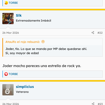
TORBE
R
e
a
Slk
c
c
Extremadamente Imbécil
i
o
n
26 Mar 2026
#22
e
s
Ataulfo el rojo rebuznó:
:
Joder, tío. Lo que se manda por MP debe quedarse ahí.
Si, soy mayor de edad
Joder macho pareces una estrella de rock ya.
TORBE
R
e
a
simplicius
c
c
Veterano
i
o
n
26 Mar 2026
#23