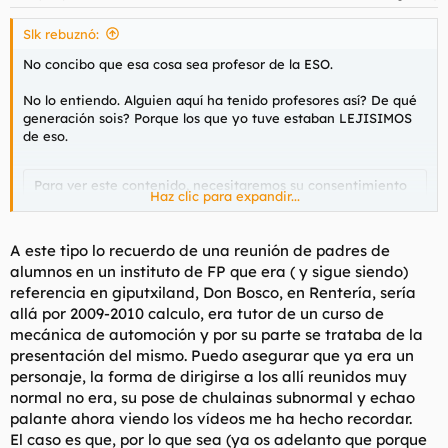
e
s
Slk rebuznó:
:
No concibo que esa cosa sea profesor de la ESO.
No lo entiendo. Alguien aquí ha tenido profesores así? De qué
generación sois? Porque los que yo tuve estaban LEJISIMOS
de eso.
Para ver este contenido, necesitaremos su consentimiento
Haz clic para expandir...
para configurar cookies de terceros.
Para obtener información más detallada, consulte nuestra
página de cookies
.
A este tipo lo recuerdo de una reunión de padres de
Aceptar cookies de terceros
alumnos en un instituto de FP que era ( y sigue siendo)
referencia en giputxiland, Don Bosco, en Rentería, sería
allá por 2009-2010 calculo, era tutor de un curso de
mecánica de automoción y por su parte se trataba de la
presentación del mismo. Puedo asegurar que ya era un
personaje, la forma de dirigirse a los allí reunidos muy
normal no era, su pose de chulainas subnormal y echao
palante ahora viendo los vídeos me ha hecho recordar.
El caso es que, por lo que sea (ya os adelanto que porque