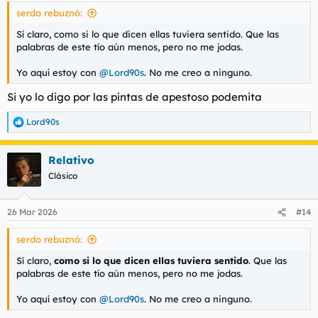
serdo rebuznó:
Sí claro, como si lo que dicen ellas tuviera sentido. Que las
palabras de este tío aún menos, pero no me jodas.
Yo aquí estoy con
@Lord90s
. No me creo a ninguno.
Si yo lo digo por las pintas de apestoso podemita
Lord90s
R
e
a
Relativo
c
c
Clásico
i
o
n
26 Mar 2026
#14
e
s
serdo rebuznó:
:
Sí claro,
como si lo que dicen ellas tuviera sentido
. Que las
palabras de este tío aún menos, pero no me jodas.
Yo aquí estoy con
@Lord90s
. No me creo a ninguno.