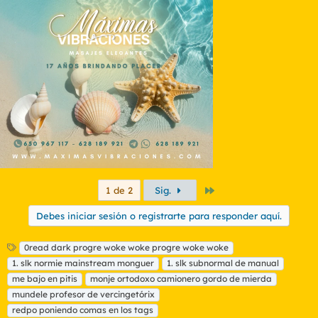
c
c
i
o
n
e
s
:
Último
1 de 2
Sig.
Debes iniciar sesión o registrarte para responder aquí.
E
0read dark progre woke woke progre woke woke
t
1. slk normie mainstream monguer
1. slk subnormal de manual
i
me bajo en pitis
monje ortodoxo camionero gordo de mierda
q
mundele profesor de vercingetórix
u
redpo poniendo comas en los tags
e