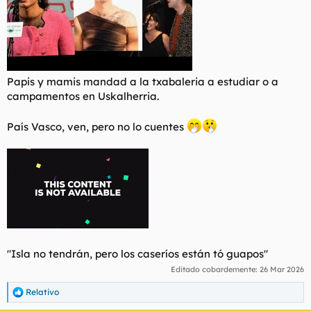
Papis y mamis mandad a la txabaleria a estudiar o a
campamentos en Uskalherria.
País Vasco, ven, pero no lo cuentes
"Isla no tendrán, pero los caseríos están tó guapos"
Editado cobardemente:
26 Mar 2026
Relativo
R
e