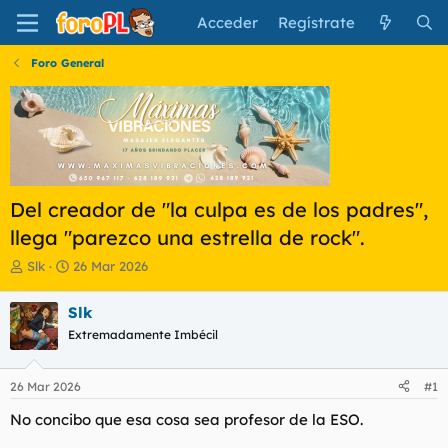
Acceder
Regístrate
Foro General
Del creador de "la culpa es de los padres",
llega "parezco una estrella de rock".
I
F
Slk
26 Mar 2026
n
e
i
c
Slk
c
h
Extremadamente Imbécil
i
a
a
d
d
e
26 Mar 2026
#1
o
i
r
n
No concibo que esa cosa sea profesor de la ESO.
d
i
e
c