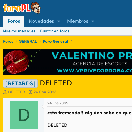
Foros
Novedades
Miembros
Nuevos mensajes
Buscar en foros
Foros
GENERAL
Foro General
DELETED
[RETARDS]
I
F
DELETED
24 Ene 2006
n
e
i
c
24 Ene 2006
c
D
h
esta tremenda!! alguien sabe en que
i
a
a
d
d
e
DELETED
o
i