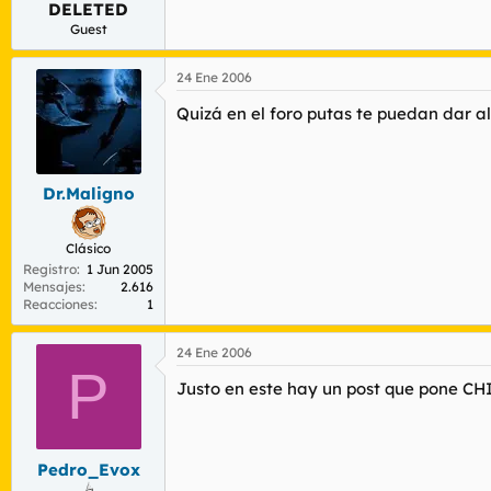
DELETED
r
n
d
i
Guest
e
c
l
i
24 Ene 2006
t
o
e
Quizá en el foro putas te puedan dar a
m
a
Dr.Maligno
Clásico
Registro
1 Jun 2005
Mensajes
2.616
Reacciones
1
24 Ene 2006
P
Justo en este hay un post que pone CH
Pedro_Evox