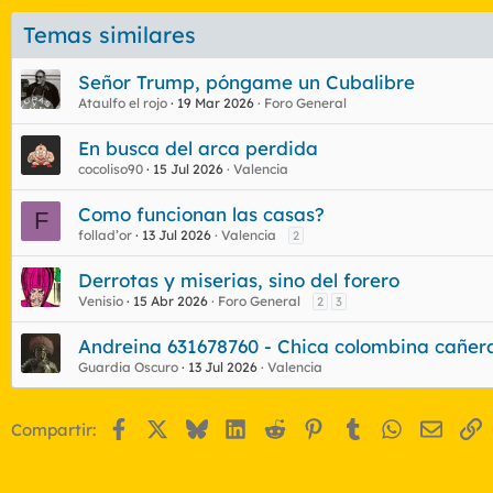
Temas similares
Señor Trump, póngame un Cubalibre
Ataulfo el rojo
19 Mar 2026
Foro General
En busca del arca perdida
cocoliso90
15 Jul 2026
Valencia
Como funcionan las casas?
F
follad’or
13 Jul 2026
Valencia
2
Derrotas y miserias, sino del forero
Venisio
15 Abr 2026
Foro General
2
3
Andreina 631678760 - Chica colombina cañera
Guardia Oscuro
13 Jul 2026
Valencia
Facebook
X
Bluesky
LinkedIn
Reddit
Pinterest
Tumblr
WhatsApp
Email
E
Compartir: