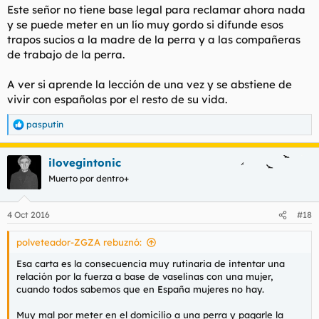
Este señor no tiene base legal para reclamar ahora nada
y se puede meter en un lío muy gordo si difunde esos
trapos sucios a la madre de la perra y a las compañeras
de trabajo de la perra.
A ver si aprende la lección de una vez y se abstiene de
vivir con españolas por el resto de su vida.
pasputin
R
e
a
ilovegintonic
c
c
Muerto por dentro+
i
o
n
4 Oct 2016
#18
e
s
polveteador-ZGZA rebuznó:
:
Esa carta es la consecuencia muy rutinaria de intentar una
relación por la fuerza a base de vaselinas con una mujer,
cuando todos sabemos que en España mujeres no hay.
Muy mal por meter en el domicilio a una perra y pagarle la