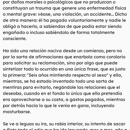
por daños morales o psicológicos que no produzcan o
constituyan un trauma que genere una enfermedad física
o mental grave: véase, una violación, un accidente... Dicho
de otra manera: él ha pagado voluntariamente y nadie le
obligó a hacerlo, a sabiendas de que podía estar siendo
engañado o incluso sabiéndolo de forma totalmente
consciente.
Ha sido una relación nociva desde un comienzo, pero no
por la sarta de afirmaciones que enarbola como corolario
para solicitar su reclamación, sino por algo que puede
sintetizar todo lo ocurrido en una única frase, que es justo
la primera: "
Seis años mintiendo respecto al sexo
" y ella,
mientras, se ha estado inventado todo una sarta de
mentiras para evitarlo, negándole las relaciones que el
deseaba, cuando en el fondo lo único que ella pretendía
era aprovecharse a su costa, a gastos pagados, mientras
por detrás hacía lo que le venía en gana, incluyendo
masturbarse.
Se ve a leguas su ira, su rabia interior, su intento de sacar
a flote todo el odio que ha ido larvando, mes a mes, año a