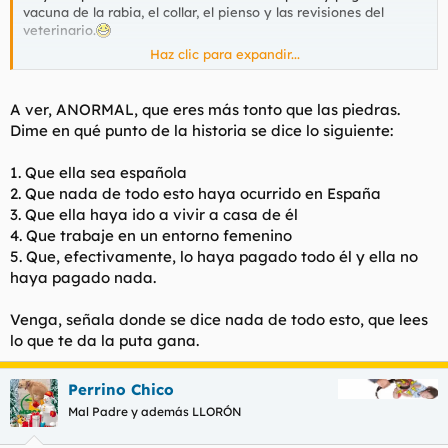
vacuna de la rabia, el collar, el pienso y las revisiones del
veterinario.
Haz clic para expandir...
Este señor no tiene base legal para reclamar ahora nada y se
puede meter en un lío muy gordo si difunde esos trapos sucios
a la madre de la perra y a las compañeras de trabajo de la
A ver, ANORMAL, que eres más tonto que las piedras.
perra.
Dime en qué punto de la historia se dice lo siguiente:
A ver si aprende la lección de una vez y se abstiene de vivir
1. Que ella sea española
con españolas por el resto de su vida.
2. Que nada de todo esto haya ocurrido en España
3. Que ella haya ido a vivir a casa de él
4. Que trabaje en un entorno femenino
5. Que, efectivamente, lo haya pagado todo él y ella no
haya pagado nada.
Venga, señala donde se dice nada de todo esto, que lees
lo que te da la puta gana.
Perrino Chico
Mal Padre y además LLORÓN