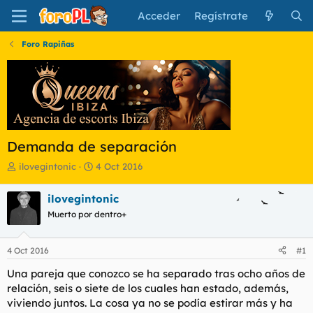
Acceder
Regístrate
Foro Rapiñas
Demanda de separación
I
F
ilovegintonic
4 Oct 2016
n
e
i
c
ilovegintonic
c
h
Muerto por dentro+
i
a
a
d
d
e
4 Oct 2016
#1
o
i
r
n
Una pareja que conozco se ha separado tras ocho años de
d
i
relación, seis o siete de los cuales han estado, además,
e
c
viviendo juntos. La cosa ya no se podía estirar más y ha
l
i