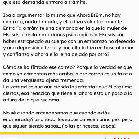
que esa demanda entrara a trámite.
De no serle devuelto este dinero amenaza con ir al abogado (el
Iba a argumentar lo mismo que AhoraEsEm, no hay
que tengo aquí colgado) para poner una demanda exigiendo
contrato, nada firmado, y él lo hizo voluntariamente.
ese dinero. Dice, como medida de presión, que va a hacer
Entraría a trámite una demanda en la que la mujer de
pública la deuda, que va a mandar esto a su trabajo para "que
Mscsds le reclamara daños psicológicos a Mscsds por
se enteren de quién eres" y que ‘‘Mi siguiente paso tras la falta
haber estropeado su cuerpo con un embarazo no deseado
de colaboración por su parte es contratar un investigador
privado, para poder tener la dirección de su cliente y proceder
y una depresión ulterior y que ella lo hizo en base al amor
a la denuncia por estafa’’. También está barajando la
y confianza y ahora ella le ha dejado por otro?
posibilidad de ir a la madre de su ya ex pareja a reclamar esa
"deuda".
Cómo se ha filtrado ese correo? Porque la verdad es que
como ya comentan más arriba, o ese correo es un fake o
Discuss.
da una vergüenza ajena tremenda.
La verdad es que aún siendo las afrentas que él esgrime
ciertas, esa reacción que tiene él ahora está un poco a la
altura de lo que reclama.
No sé cuando entenderemos que cuando estás
enamorado/ilusionado, los sapos parecen príncipes, pero
que siguen siendo sapos... ( o las princesas, sapas).