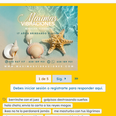
Último
1 de 5
Sig.
Debes iniciar sesión o registrarte para responder aquí.
E
berrinche con el juez
golpisas destrosando sueños
t
hala chato; envía la carta a los reyes magos
i
ikea no te lo perdonaré jamás
me masturbo con tus lágrimas
q