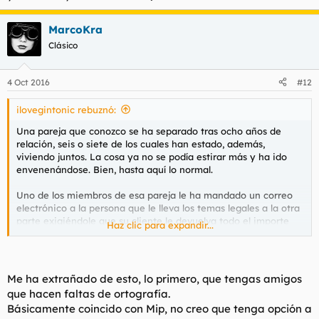
MarcoKra
Clásico
4 Oct 2016
#12
ilovegintonic rebuznó:
Una pareja que conozco se ha separado tras ocho años de
relación, seis o siete de los cuales han estado, además,
viviendo juntos. La cosa ya no se podía estirar más y ha ido
envenenándose. Bien, hasta aquí lo normal.
Uno de los miembros de esa pareja le ha mandado un correo
electrónico a la persona que le lleva los temas legales a la otra
parte exigiéndole que su cliente le devuelva todo el importe
Haz clic para expandir...
del alquiler que ha pagado durante los años de convivencia y
todos los gastos que has tenido juntos, en torno a 30.000 €,
porque la relación se ha roto.
Me ha extrañado de esto, lo primero, que tengas amigos
Las razones que esgrime en ese correo (luego ha habido más,
que hacen faltas de ortografía.
así como más conversaciones entre ambos) son las siguientes:
Básicamente coincido con Mip, no creo que tenga opción a