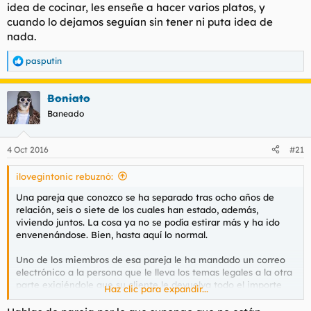
idea de cocinar, les enseñe a hacer varios platos, y
cuando lo dejamos seguían sin tener ni puta idea de
nada.
pasputin
R
e
a
Boniato
c
c
Baneado
i
o
n
4 Oct 2016
#21
e
s
ilovegintonic rebuznó:
:
Una pareja que conozco se ha separado tras ocho años de
relación, seis o siete de los cuales han estado, además,
viviendo juntos. La cosa ya no se podía estirar más y ha ido
envenenándose. Bien, hasta aquí lo normal.
Uno de los miembros de esa pareja le ha mandado un correo
electrónico a la persona que le lleva los temas legales a la otra
parte exigiéndole que su cliente le devuelva todo el importe
Haz clic para expandir...
del alquiler que ha pagado durante los años de convivencia y
todos los gastos que has tenido juntos, en torno a 30.000 €,