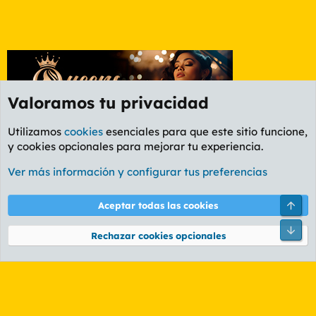
Valoramos tu privacidad
Utilizamos
cookies
esenciales para que este sitio funcione,
y cookies opcionales para mejorar tu experiencia.
Foro Rapiñas
Ver más información y configurar tus preferencias
Cookies
PL OLDSTYLE AMARILLO
Cambiar fuente
Español (ES)
Arri
Aceptar todas las cookies
Contáctanos
Términos y reglas
Política de privacidad
Ayuda
R
Pie
S
Rechazar cookies opcionales
S
®
Community platform by XenForo
© 2010-2026 XenForo Ltd.