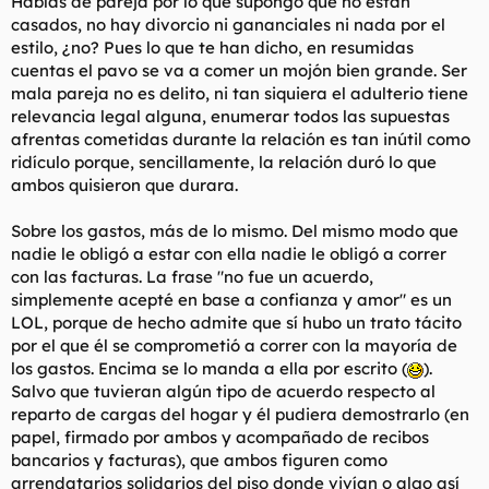
Hablas de pareja por lo que supongo que no están
porque la relación se ha roto.
casados, no hay divorcio ni gananciales ni nada por el
estilo, ¿no? Pues lo que te han dicho, en resumidas
Las razones que esgrime en ese correo (luego ha habido más,
cuentas el pavo se va a comer un mojón bien grande. Ser
así como más conversaciones entre ambos) son las siguientes:
mala pareja no es delito, ni tan siquiera el adulterio tiene
relevancia legal alguna, enumerar todos las supuestas
Spoiler
afrentas cometidas durante la relación es tan inútil como
ridículo porque, sencillamente, la relación duró lo que
De no serle devuelto este dinero amenaza con ir al abogado (el
ambos quisieron que durara.
que tengo aquí colgado) para poner una demanda exigiendo
ese dinero. Dice, como medida de presión, que va a hacer
Sobre los gastos, más de lo mismo. Del mismo modo que
pública la deuda, que va a mandar esto a su trabajo para "que
nadie le obligó a estar con ella nadie le obligó a correr
se enteren de quién eres" y que ‘‘Mi siguiente paso tras la falta
con las facturas. La frase "no fue un acuerdo,
de colaboración por su parte es contratar un investigador
simplemente acepté en base a confianza y amor" es un
privado, para poder tener la dirección de su cliente y proceder
a la denuncia por estafa’’. También está barajando la
LOL, porque de hecho admite que sí hubo un trato tácito
posibilidad de ir a la madre de su ya ex pareja a reclamar esa
por el que él se comprometió a correr con la mayoría de
"deuda".
los gastos. Encima se lo manda a ella por escrito (
).
Salvo que tuvieran algún tipo de acuerdo respecto al
Discuss.
reparto de cargas del hogar y él pudiera demostrarlo (en
papel, firmado por ambos y acompañado de recibos
bancarios y facturas), que ambos figuren como
arrendatarios solidarios del piso donde vivían o algo así