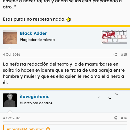
enseñé a hacer fajitas y ahora se las está preparando a
otro..."
Esas putas no respetan nada.
Black Adder
Plagiador de mierda
4 Oct 2016
#15
La nefasta redacción del texto y lo de masturbarse en
solitario hacen evidente que se trata de una pareja entre
hombre y mujer y que es ella quien le reclama el dinero a
él.
ilovegintonic
Muerto por dentro+
4 Oct 2016
#16
AhoraEsEM rebuznó: