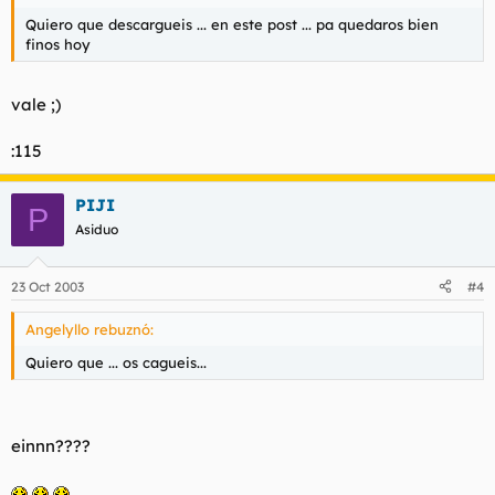
Quiero que descargueis ... en este post ... pa quedaros bien
finos hoy
vale ;)
:115
PIJI
P
Asiduo
23 Oct 2003
#4
Angelyllo rebuznó:
Quiero que ... os cagueis...
einnn????