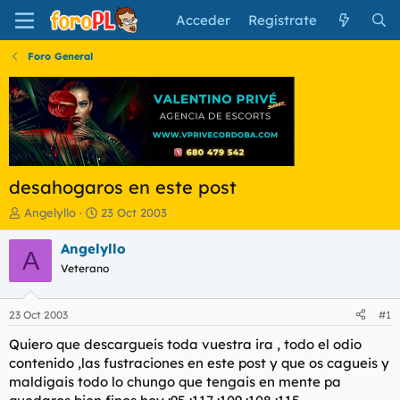
Acceder
Regístrate
Foro General
desahogaros en este post
I
F
Angelyllo
23 Oct 2003
n
e
i
c
Angelyllo
A
c
h
Veterano
i
a
a
d
d
e
23 Oct 2003
#1
o
i
r
n
Quiero que descargueis toda vuestra ira , todo el odio
d
i
contenido ,las fustraciones en este post y que os cagueis y
e
c
maldigais todo lo chungo que tengais en mente pa
l
i