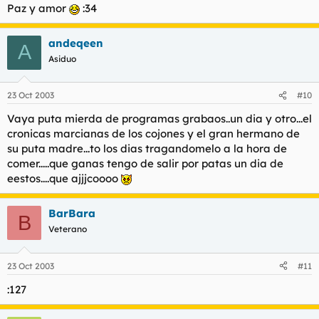
Paz y amor
:34
andeqeen
A
Asiduo
23 Oct 2003
#10
Vaya puta mierda de programas grabaos..un dia y otro...el
cronicas marcianas de los cojones y el gran hermano de
su puta madre...to los dias tragandomelo a la hora de
comer.....que ganas tengo de salir por patas un dia de
eestos....que ajjjcoooo
BarBara
B
Veterano
23 Oct 2003
#11
:127