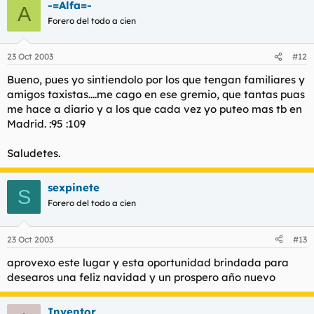
-=Alfa=-
A
Forero del todo a cien
23 Oct 2003
#12
Bueno, pues yo sintiendolo por los que tengan familiares y
amigos taxistas....me cago en ese gremio, que tantas puas
me hace a diario y a los que cada vez yo puteo mas tb en
Madrid. :95 :109
Saludetes.
sexpinete
S
Forero del todo a cien
23 Oct 2003
#13
aprovexo este lugar y esta oportunidad brindada para
desearos una feliz navidad y un prospero año nuevo
Inventor