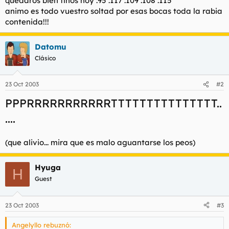
quedaros bien finos hoy :95 :117 :109 :108 :115
t
o
animo es todo vuestro soltad por esas bocas toda la rabia
e
contenida!!!
m
a
Datomu
Clásico
23 Oct 2003
#2
PPPRRRRRRRRRRRTTTTTTTTTTTTTTT..
....
(que alivio... mira que es malo aguantarse los peos)
Hyuga
H
Guest
23 Oct 2003
#3
Angelyllo rebuznó: