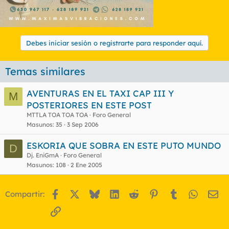
Debes iniciar sesión o registrarte para responder aquí.
Temas similares
AVENTURAS EN EL TAXI CAP III Y
M
POSTERIORES EN ESTE POST
MTTLA TOA TOA TOA
Foro General
Masunos
35
3 Sep 2006
ESKORIA QUE SOBRA EN ESTE PUTO MUNDO
D
Dj. EniGmA
Foro General
Masunos
108
2 Ene 2005
Facebook
X
Bluesky
LinkedIn
Reddit
Pinterest
Tumblr
WhatsA
Em
Compartir:
Enlace