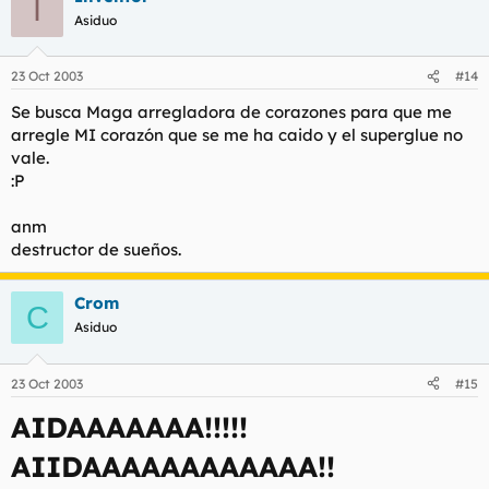
I
Asiduo
23 Oct 2003
#14
Se busca Maga arregladora de corazones para que me
arregle MI corazón que se me ha caido y el superglue no
vale.
:P
anm
destructor de sueños.
Crom
C
Asiduo
23 Oct 2003
#15
AIDAAAAAAA!!!!!
AIIDAAAAAAAAAAAA!!