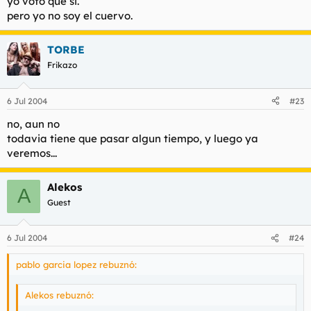
yo voto que si.
pero yo no soy el cuervo.
TORBE
Frikazo
6 Jul 2004
#23
no, aun no
todavia tiene que pasar algun tiempo, y luego ya
veremos...
Alekos
A
Guest
6 Jul 2004
#24
pablo garcia lopez rebuznó:
Alekos rebuznó: