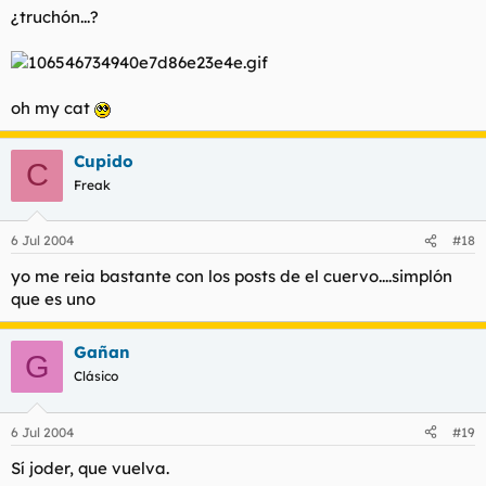
¿truchón...?
oh my cat
Cupido
C
Freak
6 Jul 2004
#18
yo me reia bastante con los posts de el cuervo....simplón
que es uno
Gañan
G
Clásico
6 Jul 2004
#19
Sí joder, que vuelva.