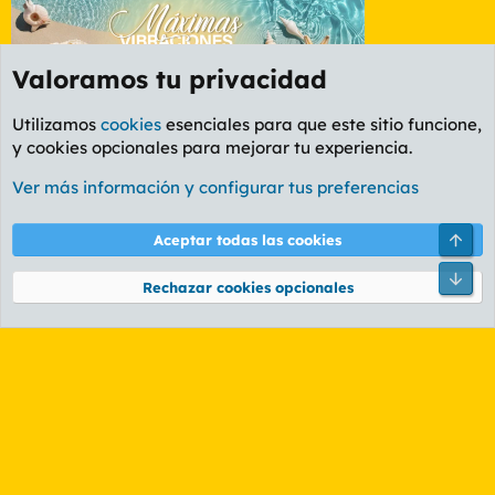
Valoramos tu privacidad
Utilizamos
cookies
esenciales para que este sitio funcione,
y cookies opcionales para mejorar tu experiencia.
Foro General
Ver más información y configurar tus preferencias
Cookies
PL OLDSTYLE AMARILLO
Cambiar fuente
Español (ES)
Arri
Aceptar todas las cookies
Contáctanos
Términos y reglas
Política de privacidad
Ayuda
R
Pie
S
Rechazar cookies opcionales
S
®
Community platform by XenForo
© 2010-2026 XenForo Ltd.