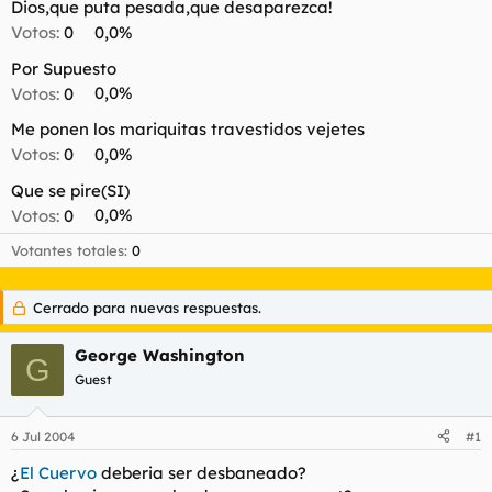
t
o
Dios,que puta pesada,que desaparezca!
e
Votos:
0
0,0%
m
a
Por Supuesto
Votos:
0
0,0%
Me ponen los mariquitas travestidos vejetes
Votos:
0
0,0%
Que se pire(SI)
Votos:
0
0,0%
Votantes totales
0
Cerrado para nuevas respuestas.
George Washington
G
Guest
6 Jul 2004
#1
¿
El Cuervo
deberia ser desbaneado?