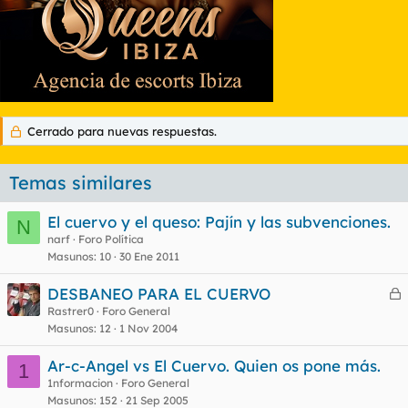
Cerrado para nuevas respuestas.
Temas similares
El cuervo y el queso: Pajín y las subvenciones.
N
narf
Foro Política
Masunos
10
30 Ene 2011
DESBANEO PARA EL CUERVO
e
Rastrer0
Foro General
Masunos
12
1 Nov 2004
r
r
Ar-c-Angel vs El Cuervo. Quien os pone más.
1
1nformacion
Foro General
Masunos
152
21 Sep 2005
o