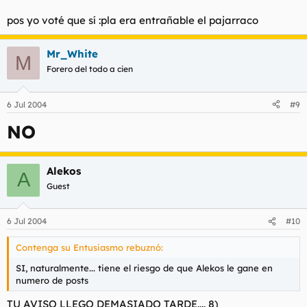
pos yo voté que sí :pla era entrañable el pajarraco
Mr_White
M
Forero del todo a cien
6 Jul 2004
#9
NO
Alekos
A
Guest
6 Jul 2004
#10
Contenga su Entusiasmo rebuznó:
SI, naturalmente... tiene el riesgo de que Alekos le gane en
numero de posts
TU AVISO LLEGO DEMASIADO TARDE.... 8)