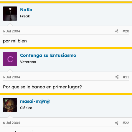
NaKo
Freak
6 Jul 2004
#20
por mi bien
Contenga su Entusiasmo
C
Veterano
6 Jul 2004
#21
Por que se le baneo en primer lugar?
masai-m@r@
Clásico
6 Jul 2004
#22