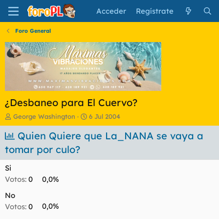
Acceder
Regístrate
Foro General
¿Desbaneo para El Cuervo?
I
F
George Washington
6 Jul 2004
n
e
i
Quien Quiere que La_NANA se vaya a
c
c
h
tomar por culo?
i
a
a
d
Si
d
e
o
i
Votos:
0
0,0%
r
n
No
d
i
e
c
Votos:
0
0,0%
l
i