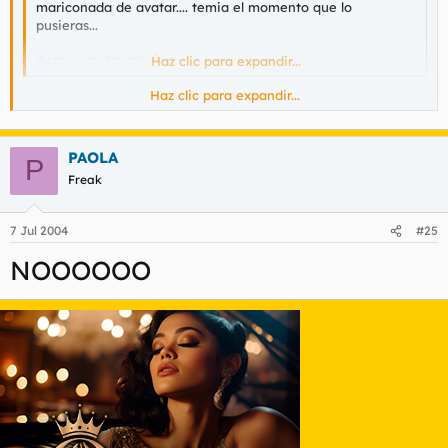
mariconada de avatar.... temia el momento que lo
pusieras...
CAPULLO, TRUCHÓN!!
Haz clic para expandir...
Haz clic para expandir...
...hoy le noto desmesuradamente sobreexcitado...
PAOLA
P
Freak
¿truchón...?
7 Jul 2004
#25
NOOOOOO
jejejejje tu te quiere aprovechar de esa excitacion eh,
marikilla???
oh my cat