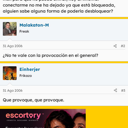
t
o
conectarme no me ha dejado ya que está bloqueada,
e
alguien sabe alguna forma de poderla desbloquear?
m
a
Malakaton-M
Freak
31 Ago 2006
#2
¿No te vale con la provocación en el general?
Einherjer
Frikazo
31 Ago 2006
#3
Que provoque, que provoque.