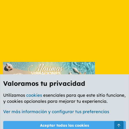
Valoramos tu privacidad
Utilizamos
cookies
esenciales para que este sitio funcione,
y cookies opcionales para mejorar tu experiencia.
Foro Informática y Videojuegos
Ver más información y configurar tus preferencias
Cookies
PL OLDSTYLE AMARILLO
Cambiar fuente
Español (ES)
Arri
Aceptar todas las cookies
Contáctanos
Términos y reglas
Política de privacidad
Ayuda