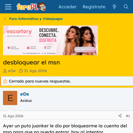
Acceder
Regístrate
Foro Informática y Videojuegos
desbloquear el msn
I
F
eOe
31 Ago 2006
n
e
Cerrado para nuevas respuestas.
i
c
c
h
i
a
eOe
E
a
d
Asiduo
d
e
o
i
r
n
31 Ago 2006
#1
d
i
e
c
Ayer un puto juanker le dio por bloquearme la cuenta del
l
i
msn para que no pueda entrar, hoy al intentar