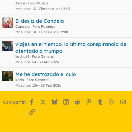
Asam
Foro Música
Masunos
13
Viernes a las 05:09
El desliz de Candela
Candela
Foro Rapiñas
Masunos
1K
Lunes a las 12:08
viajes en el tiempo. la ultima conspiranoia del
atentado a trumpo
liachu69
Foro General
Masunos
54
30 Abr 2026
Me he destrozado el culo
karls
Foro General
Masunos
156
25 Feb 2026
Facebook
X
Bluesky
LinkedIn
Reddit
Pinterest
Tumblr
WhatsA
Em
Compartir:
Enlace