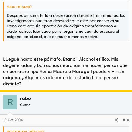
rabo rebuznó:
Después de someterlo a observación durante tres semanas, los
investigadores pudieron descubrir que este pez conserva su
ritmo cardiaco sin aportación de oxígeno transformando el
ácido láctico, fabricado por el organismo cuando escasea el
oxígeno, en
etanol
, que es mucho menos nocivo.
LLegué hasta este párrafo. Etanol=Alcohol etílico. Mis
degeneradas y borrachas neuronas me hacen pensar que
un borracho tipo Reina Madre o Maragall puede vivir sin
oxígeno. ¿Algo más adelante del estudio hace pensar
distinto?
rabo
R
Guest
19 Oct 2004
#10
navorsuker rebuznó: