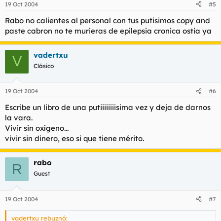
19 Oct 2004
#5
Rabo no calientes al personal con tus putisimos copy and
paste cabron no te murieras de epilepsia cronica ostia ya
vadertxu
V
Clásico
19 Oct 2004
#6
Escribe un libro de una putiiiiiiiisima vez y deja de darnos
la vara.
Vivir sin oxígeno...
vivir sin dinero, eso si que tiene mérito.
rabo
R
Guest
19 Oct 2004
#7
vadertxu rebuznó: