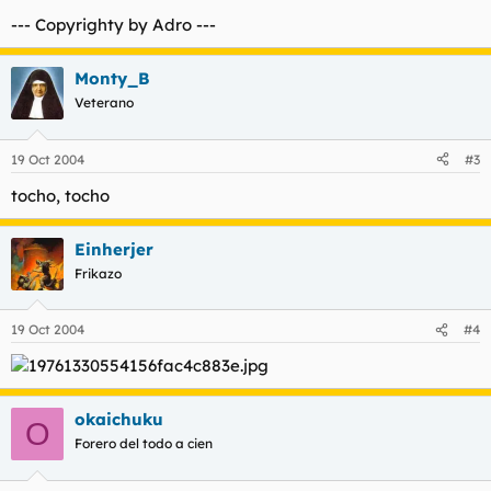
--- Copyrighty by Adro ---
Monty_B
Veterano
19 Oct 2004
#3
tocho, tocho
Einherjer
Frikazo
19 Oct 2004
#4
okaichuku
O
Forero del todo a cien