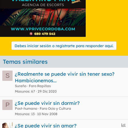
Debes iniciar sesión o registrarte para responder aquí.
Temas similares
¿Realmente se puede vivir sin tener sexo?
S
Hambicionemos...
Sureño
Foro Rapiñas
Masunos
67
29 Dic 2020
¿Se puede vivir sin dormir?
P
Post-humano
Foro Ocio y Cultura
Masunos
13
10 Nov 2008
E
¿Se puede vivir sin amar?