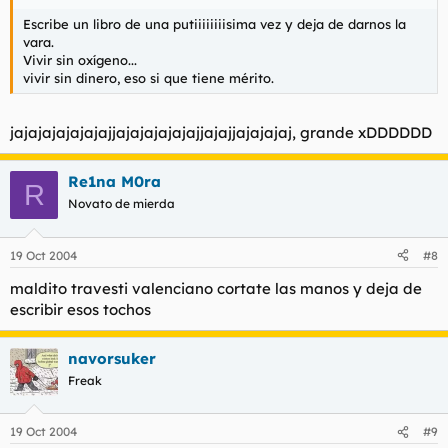
Escribe un libro de una putiiiiiiiisima vez y deja de darnos la
vara.
Vivir sin oxígeno...
vivir sin dinero, eso si que tiene mérito.
jajajajajajajajjajajajajajajjajajjajajajaj, grande xDDDDDD
Re1na M0ra
R
Novato de mierda
19 Oct 2004
#8
maldito travesti valenciano cortate las manos y deja de
escribir esos tochos
navorsuker
Freak
19 Oct 2004
#9