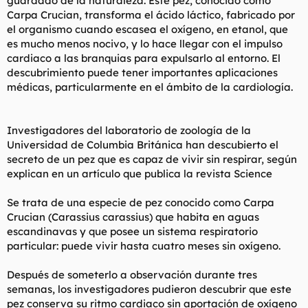
guardado de la naturaleza. Este pez, conocido como
t
o
Carpa Crucian, transforma el ácido láctico, fabricado por
e
el organismo cuando escasea el oxígeno, en etanol, que
m
a
es mucho menos nocivo, y lo hace llegar con el impulso
cardiaco a las branquias para expulsarlo al entorno. El
descubrimiento puede tener importantes aplicaciones
médicas, particularmente en el ámbito de la cardiología.
Investigadores del laboratorio de zoología de la
Universidad de Columbia Británica han descubierto el
secreto de un pez que es capaz de vivir sin respirar, según
explican en un artículo que publica la revista Science
Se trata de una especie de pez conocido como Carpa
Crucian (Carassius carassius) que habita en aguas
escandinavas y que posee un sistema respiratorio
particular: puede vivir hasta cuatro meses sin oxígeno.
Después de someterlo a observación durante tres
semanas, los investigadores pudieron descubrir que este
pez conserva su ritmo cardiaco sin aportación de oxígeno