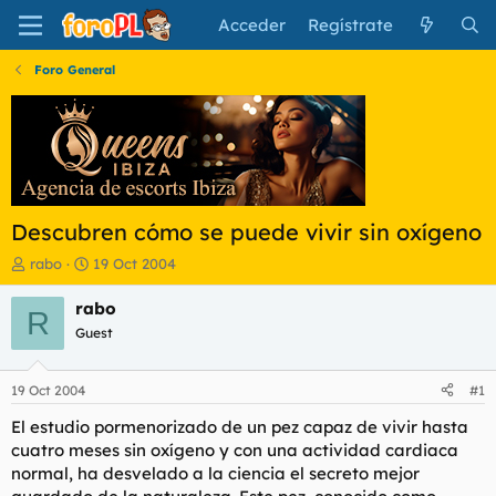
Acceder
Regístrate
Foro General
Descubren cómo se puede vivir sin oxígeno
I
F
rabo
19 Oct 2004
n
e
i
c
rabo
R
c
h
Guest
i
a
a
d
d
e
19 Oct 2004
#1
o
i
r
n
El estudio pormenorizado de un pez capaz de vivir hasta
d
i
cuatro meses sin oxígeno y con una actividad cardiaca
e
c
normal, ha desvelado a la ciencia el secreto mejor
l
i