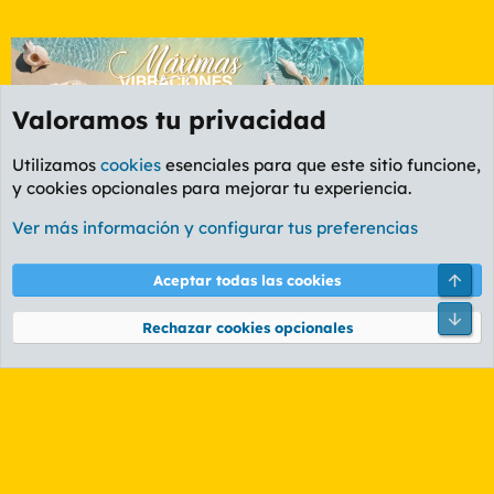
Valoramos tu privacidad
Utilizamos
cookies
esenciales para que este sitio funcione,
y cookies opcionales para mejorar tu experiencia.
Foro General
Ver más información y configurar tus preferencias
Cookies
PL OLDSTYLE AMARILLO
Cambiar fuente
Español (ES)
Arri
Aceptar todas las cookies
Contáctanos
Términos y reglas
Política de privacidad
Ayuda
R
Pie
S
Rechazar cookies opcionales
S
®
Community platform by XenForo
© 2010-2026 XenForo Ltd.