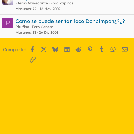
n
Eterno Navegante
Foro Rapiñas
Masunos
77
18 Nov 2007
c
u
Como se puede ser tan loco Donpimpon¿?¿?
P
e
Pitufina
Foro General
s
Masunos
33
26 Dic 2003
t
Facebook
X
Bluesky
LinkedIn
Reddit
Pinterest
Tumblr
WhatsA
Em
Compartir:
Enlace