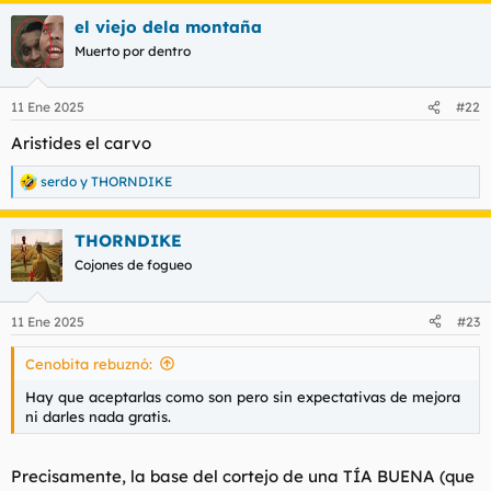
el viejo dela montaña
Muerto por dentro
11 Ene 2025
#22
Aristides el carvo
serdo
y
THORNDIKE
R
e
a
THORNDIKE
c
c
Cojones de fogueo
i
o
n
11 Ene 2025
#23
e
s
Cenobita rebuznó:
:
Hay que aceptarlas como son pero sin expectativas de mejora
ni darles nada gratis.
Precisamente, la base del cortejo de una TÍA BUENA (que