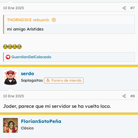
10 Ene 2025
#7
THORNDIKE rebuznó:
mi amigo Arístides
GuardianDelColacado
R
e
a
serdo
c
c
Soplagaitas
Forero de mierda
i
o
n
10 Ene 2025
#8
e
s
Joder, parece que mi servidor se ha vuelto loco.
:
FlorianSotoPeña
Clásico