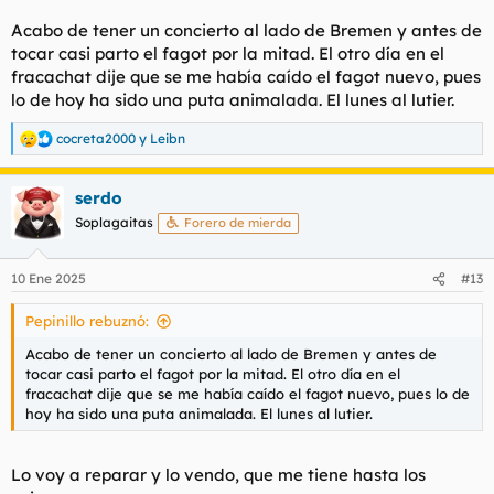
Acabo de tener un concierto al lado de Bremen y antes de
tocar casi parto el fagot por la mitad. El otro día en el
fracachat dije que se me había caído el fagot nuevo, pues
lo de hoy ha sido una puta animalada. El lunes al lutier.
cocreta2000
y
Leibn
R
e
a
serdo
c
c
Soplagaitas
Forero de mierda
i
o
n
10 Ene 2025
#13
e
s
Pepinillo rebuznó:
:
Acabo de tener un concierto al lado de Bremen y antes de
tocar casi parto el fagot por la mitad. El otro día en el
fracachat dije que se me había caído el fagot nuevo, pues lo de
hoy ha sido una puta animalada. El lunes al lutier.
Lo voy a reparar y lo vendo, que me tiene hasta los