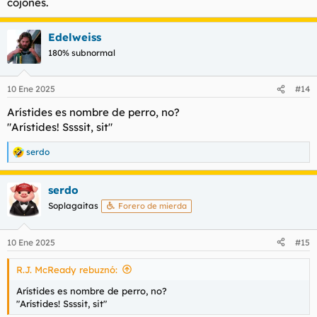
cojones.
Edelweiss
180% subnormal
10 Ene 2025
#14
Arístides es nombre de perro, no?
"Arístides! Ssssit, sit"
serdo
R
e
a
serdo
c
c
Soplagaitas
Forero de mierda
i
o
n
10 Ene 2025
#15
e
s
R.J. McReady rebuznó:
:
Arístides es nombre de perro, no?
"Arístides! Ssssit, sit"