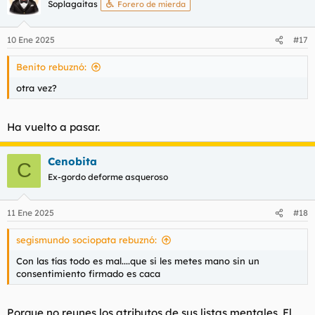
Soplagaitas
Forero de mierda
i
o
n
10 Ene 2025
#17
e
s
Benito rebuznó:
:
otra vez?
Ha vuelto a pasar.
Cenobita
C
Ex-gordo deforme asqueroso
11 Ene 2025
#18
segismundo sociopata rebuznó:
Con las tías todo es mal....que si les metes mano sin un
consentimiento firmado es caca
Porque no reunes los atributos de sus listas mentales. El