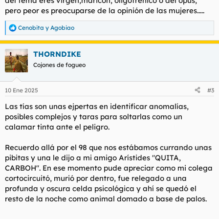
del tema eres virgen,maricon, oligofrénico o del opus,
pero peor es preocuparse de la opinión de las mujeres.....
Cenobita
y
Agobiao
R
e
a
THORNDIKE
c
c
Cojones de fogueo
i
o
n
10 Ene 2025
#3
e
s
Las tías son unas ejpertas en identificar anomalías,
:
posibles complejos y taras para soltarlas como un
calamar tinta ante el peligro.
Recuerdo allá por el 98 que nos estábamos currando unas
pibitas y una le dijo a mi amigo Arístides "QUITA,
CARBOH". En ese momento pude apreciar como mi colega
cortocircuitó, murió por dentro, fue relegado a una
profunda y oscura celda psicológica y ahí se quedó el
resto de la noche como animal domado a base de palos.