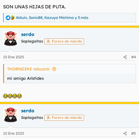
SON UNAS HIJAS DE PUTA.
Alduin
,
Sonic88
,
Kazuya Mishima
y 3 más
R
e
a
serdo
c
c
Soplagaitas
Forero de mierda
i
o
n
10 Ene 2025
#4
e
s
THORNDIKE rebuznó:
:
mi amigo Arístides
serdo
Soplagaitas
Forero de mierda
10 Ene 2025
#5