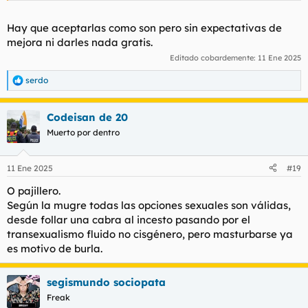
Hay que aceptarlas como son pero sin expectativas de
mejora ni darles nada gratis.
Editado cobardemente:
11 Ene 2025
serdo
R
e
a
Codeisan de 20
c
c
Muerto por dentro
i
o
n
11 Ene 2025
#19
e
s
O pajillero.
:
Según la mugre todas las opciones sexuales son válidas,
desde follar una cabra al incesto pasando por el
transexualismo fluido no cisgénero, pero masturbarse ya
es motivo de burla.
segismundo sociopata
Freak