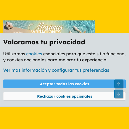
Valoramos tu privacidad
Utilizamos
cookies
esenciales para que este sitio funcione,
y cookies opcionales para mejorar tu experiencia.
Foro General
Ver más información y configurar tus preferencias
Cookies
PL OLDSTYLE AMARILLO
Cambiar fuente
Español (ES)
Arri
Aceptar todas las cookies
Contáctanos
Términos y reglas
Política de privacidad
Ayuda
R
Pie
S
Rechazar cookies opcionales
S
®
Community platform by XenForo
© 2010-2026 XenForo Ltd.