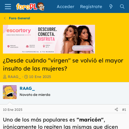
Acceder
Regístrate
Foro General
¿Desde cuándo "virgen" se volvió el mayor
insulto de las mujeres?
I
F
RAAG_
10 Ene 2025
n
e
i
c
RAAG_
c
h
Novato de mierda
i
a
a
d
d
e
10 Ene 2025
#1
o
i
r
n
Uno de los más populares es
"maricón"
,
d
i
irónicamente lo repiten las mismas que dicen
e
c