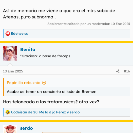
Así de memoria me viene a que era el más sabio de
Atenas, puto subnormal.
Sabiamente editado por un moderador:
10 Ene 2025
Edelweiss
R
e
a
Benito
c
c
"Gracioso" a base de fórceps
i
o
n
10 Ene 2025
#16
e
s
Pepinillo rebuznó:
:
Acabo de tener un concierto al lado de Bremen
Has teloneado a los trotamusicos? otra vez?
Codeisan de 20
,
Me lo dijo Pérez
y
serdo
R
e
a
serdo
c
c