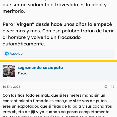
que ser un sodomita o travestido es lo ideal y
l
i
t
o
meritorio.
e
m
a
Pero
"virgen"
desde hace unos años lo empecé
a ver más y más. Con esa palabra tratan de herir
al hombre y volverlo un fracasado
automáticamente.
Agobiao
R
e
a
segismundo sociopata
c
c
Freak
i
o
n
10 Ene 2025
#2
e
s
Con las tías todo es mal....que si les metes mano sin un
:
consentimiento firmado es caca,que si te vas de putas
eres un explotador, que si tiras de la paja y sus cacharros
eres objeto de jiji y ya cuando ya pasas completamente