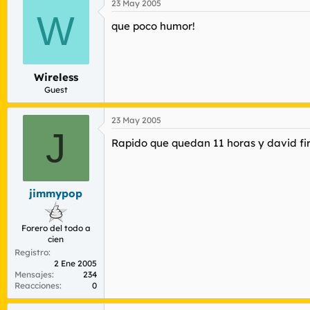
23 May 2005
W
que poco humor!
Wireless
Guest
23 May 2005
J
Rapido que quedan 11 horas y david firm
jimmypop
Forero del todo a
cien
Registro
2 Ene 2005
Mensajes
234
Reacciones
0