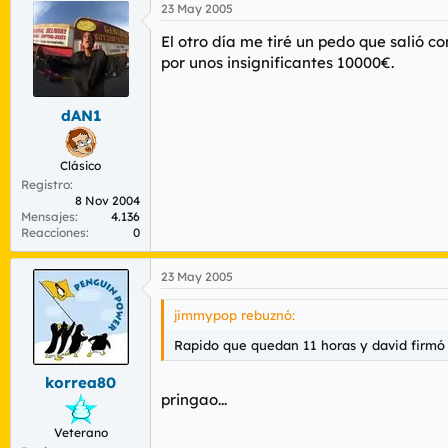
23 May 2005
El otro día me tiré un pedo que salió c
por unos insignificantes 10000€.
dAN1
Clásico
Registro
8 Nov 2004
Mensajes
4.136
Reacciones
0
23 May 2005
jimmypop rebuznó:
Rapido que quedan 11 horas y david firmó c
korrea80
pringao...
Veterano