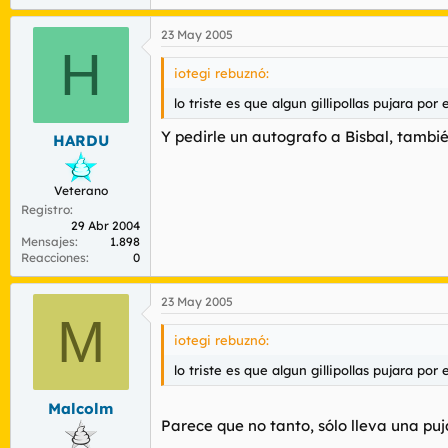
23 May 2005
H
iotegi rebuznó:
lo triste es que algun gillipollas pujara por 
Y pedirle un autografo a Bisbal, tambié
HARDU
Veterano
Registro
29 Abr 2004
Mensajes
1.898
Reacciones
0
23 May 2005
M
iotegi rebuznó:
lo triste es que algun gillipollas pujara po
Malcolm
Parece que no tanto, sólo lleva una pu