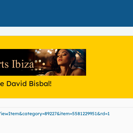
de David Bisbal!
l?ViewItem&category=89227&item=5581229951&rd=1