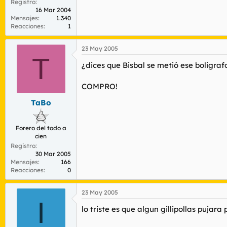
Registro
16 Mar 2004
Mensajes
1.340
Reacciones
1
23 May 2005
T
¿dices que Bisbal se metió ese boligra
COMPRO!
TaBo
Forero del todo a
cien
Registro
30 Mar 2005
Mensajes
166
Reacciones
0
23 May 2005
I
lo triste es que algun gillipollas pujar