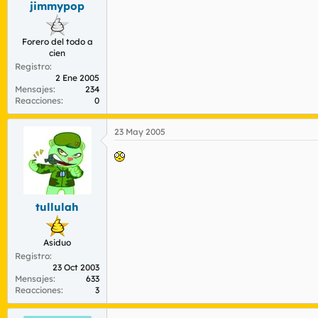
jimmypop
r
n
d
i
e
c
Forero del todo a
l
i
cien
t
o
Registro
e
2 Ene 2005
m
Mensajes
234
a
Reacciones
0
23 May 2005
tullulah
Asiduo
Registro
23 Oct 2003
Mensajes
633
Reacciones
3