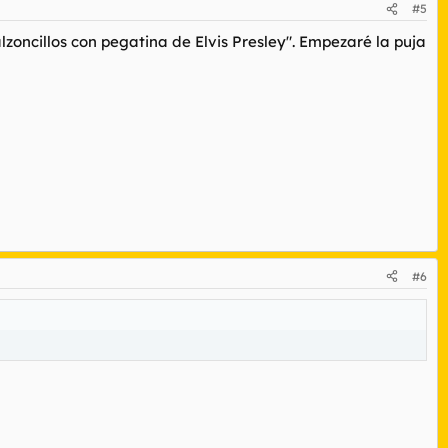
#5
lzoncillos con pegatina de Elvis Presley". Empezaré la puja
#6