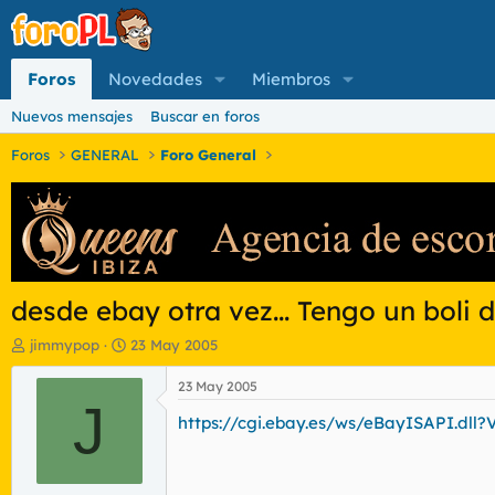
Foros
Novedades
Miembros
Nuevos mensajes
Buscar en foros
Foros
GENERAL
Foro General
desde ebay otra vez... Tengo un boli 
I
F
jimmypop
23 May 2005
n
e
i
c
23 May 2005
c
J
h
https://cgi.ebay.es/ws/eBayISAPI.dl
i
a
a
d
d
e
o
i