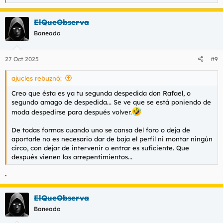
e
a
ElQueObserva
c
c
Baneado
i
o
n
27 Oct 2025
#9
e
s
ajucles rebuznó:
:
Creo que ésta es ya tu segunda despedida don Rafael, o
segundo amago de despedida... Se ve que se está poniendo de
moda despedirse para después volver.
De todas formas cuando uno se cansa del foro o deja de
aportarle no es necesario dar de baja el perfil ni montar ningún
circo, con dejar de intervenir o entrar es suficiente. Que
después vienen los arrepentimientos...
.
ElQueObserva
Baneado