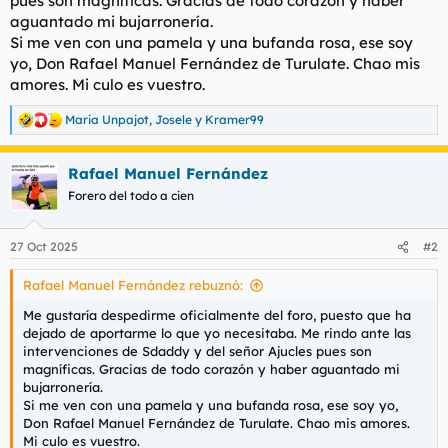
pues son magníficas. Gracias de todo corazón y haber
t
o
aguantado mi bujarronería.
e
Si me ven con una pamela y una bufanda rosa, ese soy
m
a
yo, Don Rafael Manuel Fernández de Turulate. Chao mis
amores. Mi culo es vuestro.
Maria Unpajot
,
Josele
y
Kramer99
R
e
a
Rafael Manuel Fernández
c
c
Forero del todo a cien
i
o
n
27 Oct 2025
#2
e
s
Rafael Manuel Fernández rebuznó:
:
Me gustaría despedirme oficialmente del foro, puesto que ha
dejado de aportarme lo que yo necesitaba. Me rindo ante las
intervenciones de Sdaddy y del señor Ajucles pues son
magníficas. Gracias de todo corazón y haber aguantado mi
bujarronería.
Si me ven con una pamela y una bufanda rosa, ese soy yo,
Don Rafael Manuel Fernández de Turulate. Chao mis amores.
Mi culo es vuestro.