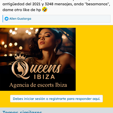
:
antigüedad del 2021 y 3248 mensajes, anda "besamanos",
dame otro like de hp
Allen Gualarga
R
e
a
c
c
i
o
n
e
s
:
Debes iniciar sesión o registrarte para responder aquí.
Temas similares