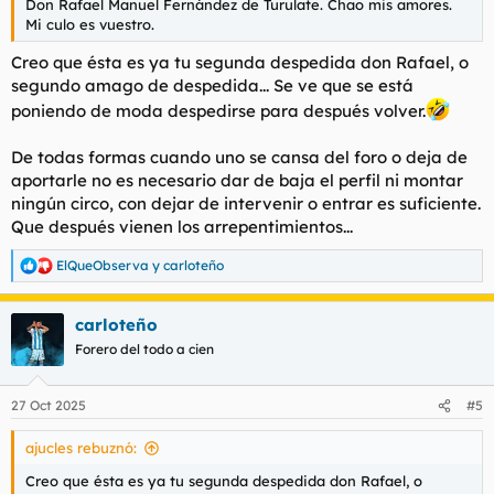
Don Rafael Manuel Fernández de Turulate. Chao mis amores.
Mi culo es vuestro.
Creo que ésta es ya tu segunda despedida don Rafael, o
segundo amago de despedida... Se ve que se está
poniendo de moda despedirse para después volver.
De todas formas cuando uno se cansa del foro o deja de
aportarle no es necesario dar de baja el perfil ni montar
ningún circo, con dejar de intervenir o entrar es suficiente.
Que después vienen los arrepentimientos...
ElQueObserva
y
carloteño
R
e
a
carloteño
c
c
Forero del todo a cien
i
o
n
27 Oct 2025
#5
e
s
ajucles rebuznó:
:
Creo que ésta es ya tu segunda despedida don Rafael, o