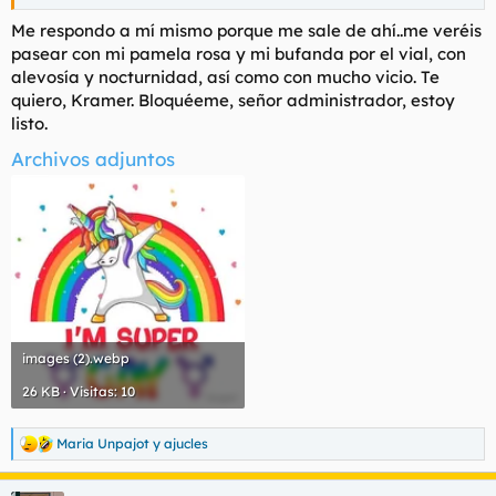
Me respondo a mí mismo porque me sale de ahí..me veréis
pasear con mi pamela rosa y mi bufanda por el vial, con
alevosía y nocturnidad, así como con mucho vicio. Te
quiero, Kramer. Bloquéeme, señor administrador, estoy
listo.
Archivos adjuntos
images (2).webp
26 KB · Visitas: 10
Maria Unpajot
y
ajucles
R
e
a