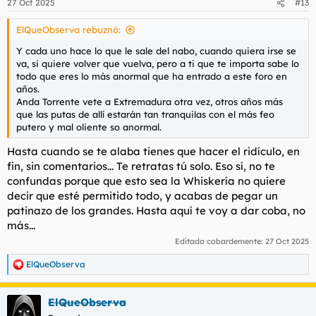
27 Oct 2025
#13
e
s
ElQueObserva rebuznó:
:
Y cada uno hace lo que le sale del nabo, cuando quiera irse se
va, si quiere volver que vuelva, pero a ti que te importa sabe lo
todo que eres lo más anormal que ha entrado a este foro en
años.
Anda Torrente vete a Extremadura otra vez, otros años más
que las putas de allí estarán tan tranquilas con el más feo
putero y mal oliente so anormal.
Hasta cuando se te alaba tienes que hacer el ridículo, en
fin, sin comentarios... Te retratas tú solo. Eso sí, no te
confundas porque que esto sea la Whiskería no quiere
decir que esté permitido todo, y acabas de pegar un
patinazo de los grandes. Hasta aquí te voy a dar coba, no
más...
Editado cobardemente:
27 Oct 2025
ElQueObserva
R
e
a
ElQueObserva
c
c