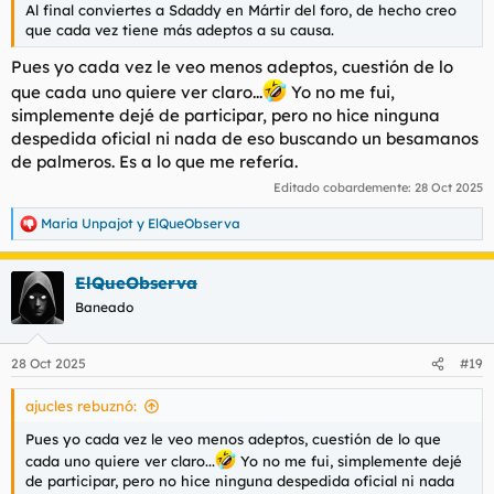
Al final conviertes a Sdaddy en Mártir del foro, de hecho creo
que cada vez tiene más adeptos a su causa.
Pues yo cada vez le veo menos adeptos, cuestión de lo
que cada uno quiere ver claro...
Yo no me fui,
simplemente dejé de participar, pero no hice ninguna
despedida oficial ni nada de eso buscando un besamanos
de palmeros. Es a lo que me refería.
Editado cobardemente:
28 Oct 2025
Maria Unpajot
y
ElQueObserva
R
e
a
ElQueObserva
c
c
Baneado
i
o
n
28 Oct 2025
#19
e
s
ajucles rebuznó:
:
Pues yo cada vez le veo menos adeptos, cuestión de lo que
cada uno quiere ver claro...
Yo no me fui, simplemente dejé
de participar, pero no hice ninguna despedida oficial ni nada