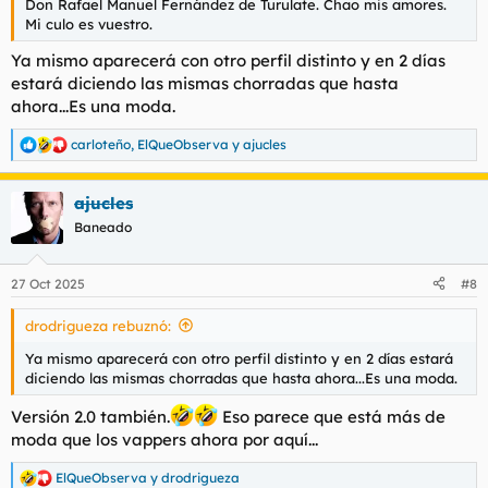
Don Rafael Manuel Fernández de Turulate. Chao mis amores.
Mi culo es vuestro.
Ya mismo aparecerá con otro perfil distinto y en 2 días
estará diciendo las mismas chorradas que hasta
ahora...Es una moda.
carloteño
,
ElQueObserva
y
ajucles
R
e
a
ajucles
c
c
Baneado
i
o
n
27 Oct 2025
#8
e
s
drodrigueza rebuznó:
:
Ya mismo aparecerá con otro perfil distinto y en 2 días estará
diciendo las mismas chorradas que hasta ahora...Es una moda.
Versión 2.0 también.
Eso parece que está más de
moda que los
vappers
ahora por aquí...
ElQueObserva
y
drodrigueza
R