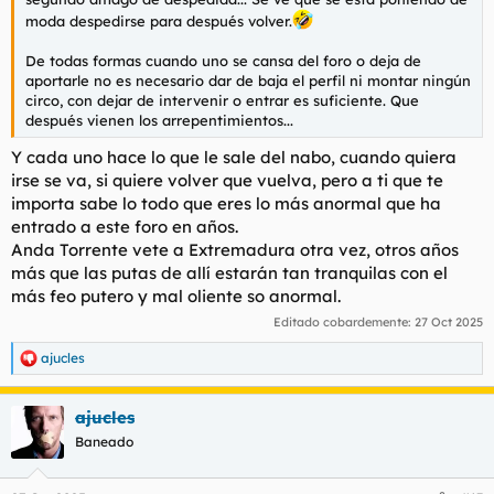
moda despedirse para después volver.
De todas formas cuando uno se cansa del foro o deja de
aportarle no es necesario dar de baja el perfil ni montar ningún
circo, con dejar de intervenir o entrar es suficiente. Que
después vienen los arrepentimientos...
Y cada uno hace lo que le sale del nabo, cuando quiera
irse se va, si quiere volver que vuelva, pero a ti que te
importa sabe lo todo que eres lo más anormal que ha
entrado a este foro en años.
Anda Torrente vete a Extremadura otra vez, otros años
más que las putas de allí estarán tan tranquilas con el
más feo putero y mal oliente so anormal.
Editado cobardemente:
27 Oct 2025
ajucles
R
e
a
ajucles
c
c
Baneado
i
o
n