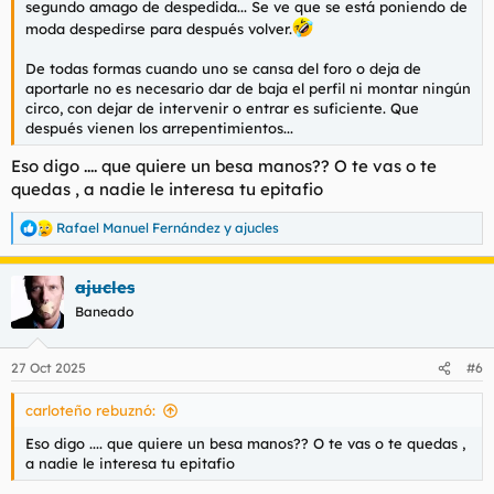
segundo amago de despedida... Se ve que se está poniendo de
moda despedirse para después volver.
De todas formas cuando uno se cansa del foro o deja de
aportarle no es necesario dar de baja el perfil ni montar ningún
circo, con dejar de intervenir o entrar es suficiente. Que
después vienen los arrepentimientos...
Eso digo .... que quiere un besa manos?? O te vas o te
quedas , a nadie le interesa tu epitafio
Rafael Manuel Fernández
y
ajucles
R
e
a
ajucles
c
c
Baneado
i
o
n
27 Oct 2025
#6
e
s
carloteño rebuznó:
:
Eso digo .... que quiere un besa manos?? O te vas o te quedas ,
a nadie le interesa tu epitafio