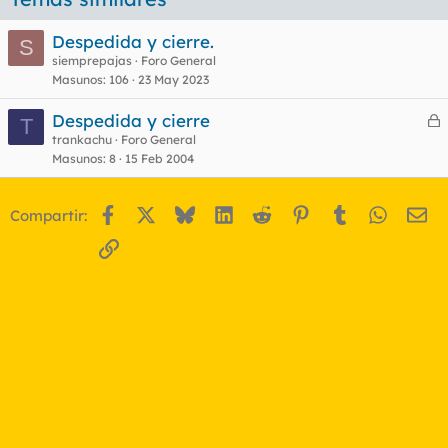
Despedida y cierre.
S
siemprepajas
Foro General
Masunos
106
23 May 2023
Despedida y cierre
T
e
trankachu
Foro General
Masunos
8
15 Feb 2004
r
r
Facebook
X
Bluesky
LinkedIn
Reddit
Pinterest
Tumblr
WhatsA
Em
Compartir:
o
Enlace