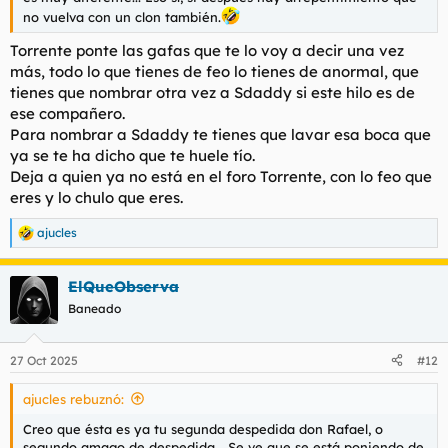
no vuelva con un clon también.
Torrente ponte las gafas que te lo voy a decir una vez
más, todo lo que tienes de feo lo tienes de anormal, que
tienes que nombrar otra vez a Sdaddy si este hilo es de
ese compañero.
Para nombrar a Sdaddy te tienes que lavar esa boca que
ya se te ha dicho que te huele tío.
Deja a quien ya no está en el foro Torrente, con lo feo que
eres y lo chulo que eres.
ajucles
R
e
a
ElQueObserva
c
c
Baneado
i
o
n
27 Oct 2025
#12
e
s
ajucles rebuznó:
:
Creo que ésta es ya tu segunda despedida don Rafael, o
segundo amago de despedida... Se ve que se está poniendo de