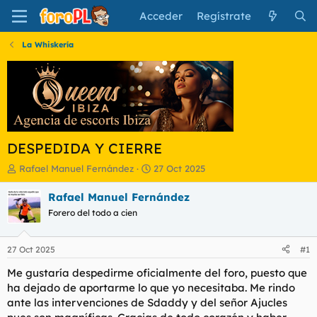
Acceder
Regístrate
La Whiskería
DESPEDIDA Y CIERRE
I
F
Rafael Manuel Fernández
27 Oct 2025
n
e
i
c
Rafael Manuel Fernández
c
h
Forero del todo a cien
i
a
a
d
d
e
27 Oct 2025
#1
o
i
r
n
Me gustaría despedirme oficialmente del foro, puesto que
d
i
ha dejado de aportarme lo que yo necesitaba. Me rindo
e
c
ante las intervenciones de Sdaddy y del señor Ajucles
l
i