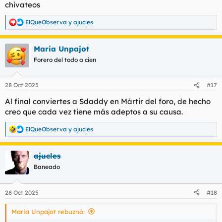
chivateos
ElQueObserva
y
ajucles
R
e
a
Maria Unpajot
c
c
Forero del todo a cien
i
o
n
28 Oct 2025
#17
e
s
Al final conviertes a Sdaddy en Mártir del foro, de hecho
:
creo que cada vez tiene más adeptos a su causa.
ElQueObserva
y
ajucles
R
e
a
ajucles
c
c
Baneado
i
o
n
28 Oct 2025
#18
e
s
Maria Unpajot rebuznó:
: