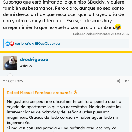
Supongo que está imitando lo que hizo SDaddy, y quiere
también su besamanos. Pero claro, aunque no sea santo
de mi devoción hay que reconocer que la trayectoria de
uno y otro es muy diferente... Eso sí, si después hay
arrepentimiento que no vuelva con un clon también.
Editado cobardemente:
27 Oct 2025
carloteño
y
ElQueObserva
R
e
a
drodrigueza
c
c
Asiduo
i
o
n
27 Oct 2025
#7
e
s
Rafael Manuel Fernández rebuznó:
:
Me gustaría despedirme oficialmente del foro, puesto que ha
dejado de aportarme lo que yo necesitaba. Me rindo ante las
intervenciones de Sdaddy y del señor Ajucles pues son
magníficas. Gracias de todo corazón y haber aguantado mi
bujarronería.
Si me ven con una pamela y una bufanda rosa, ese soy yo,