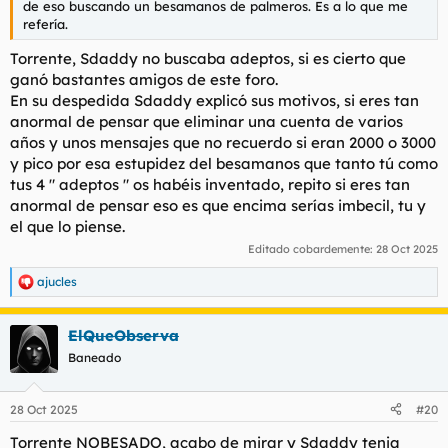
de eso buscando un besamanos de palmeros. Es a lo que me
refería.
Torrente, Sdaddy no buscaba adeptos, si es cierto que
ganó bastantes amigos de este foro.
En su despedida Sdaddy explicó sus motivos, si eres tan
anormal de pensar que eliminar una cuenta de varios
años y unos mensajes que no recuerdo si eran 2000 o 3000
y pico por esa estupidez del besamanos que tanto tú como
tus 4 " adeptos " os habéis inventado, repito si eres tan
anormal de pensar eso es que encima serías imbecil, tu y
el que lo piense.
Editado cobardemente:
28 Oct 2025
ajucles
R
e
a
ElQueObserva
c
c
Baneado
i
o
n
28 Oct 2025
#20
e
s
Torrente NOBESADO, acabo de mirar y Sdaddy tenia