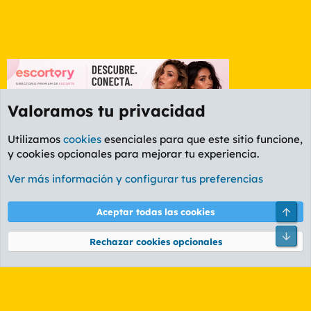
Valoramos tu privacidad
Utilizamos
cookies
esenciales para que este sitio funcione,
y cookies opcionales para mejorar tu experiencia.
La Whiskería
Ver más información y configurar tus preferencias
Cookies
PL OLDSTYLE AMARILLO
Cambiar fuente
Español (ES)
Arri
Aceptar todas las cookies
Contáctanos
Términos y reglas
Política de privacidad
Ayuda
R
Pie
S
Rechazar cookies opcionales
S
®
Community platform by XenForo
© 2010-2026 XenForo Ltd.