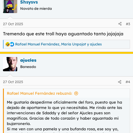
Shsysvs
c
c
Novato de mierda
i
o
n
27 Oct 2025
#3
e
s
Tremendo que este troll haya aguantado tanto jajajaja
:
Rafael Manuel Fernández
,
Maria Unpajot
y
ajucles
R
e
a
ajucles
c
c
Baneado
i
o
n
27 Oct 2025
#4
e
s
Rafael Manuel Fernández rebuznó:
:
Me gustaría despedirme oficialmente del foro, puesto que ha
dejado de aportarme lo que yo necesitaba. Me rindo ante las
intervenciones de Sdaddy y del señor Ajucles pues son
magníficas. Gracias de todo corazón y haber aguantado mi
bujarronería.
Si me ven con una pamela y una bufanda rosa, ese soy yo,