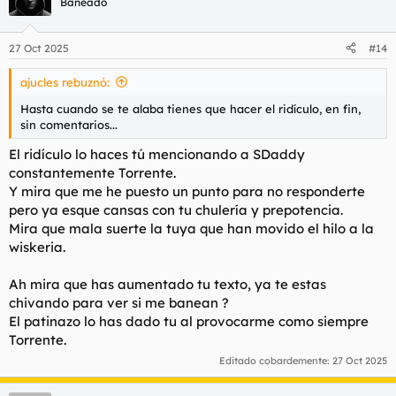
Baneado
i
o
n
27 Oct 2025
#14
e
s
ajucles rebuznó:
:
Hasta cuando se te alaba tienes que hacer el ridículo, en fin,
sin comentarios...
El ridículo lo haces tú mencionando a SDaddy
constantemente Torrente.
Y mira que me he puesto un punto para no responderte
pero ya esque cansas con tu chulería y prepotencia.
Mira que mala suerte la tuya que han movido el hilo a la
wiskeria.
Ah mira que has aumentado tu texto, ya te estas
chivando para ver si me banean ?
El patinazo lo has dado tu al provocarme como siempre
Torrente.
Editado cobardemente:
27 Oct 2025