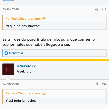
o
n
23 Abr 2018
#12
e
s
Perrino Chico rebuznó:
:
"a que no hay huevos"
Esta frase da para título de hilo, para que contéis lo
subnormales que habéis llegado a ser.
Monstroid
R
e
a
Häskelärk
c
H
c
Freak total
i
o
n
23 Abr 2018
#13
e
s
Perrino Chico rebuznó:
:
Y así toda la noche.