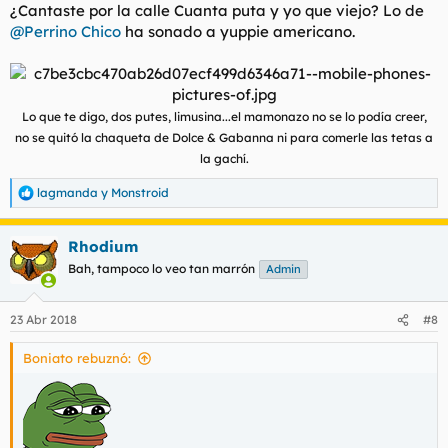
¿Cantaste por la calle Cuanta puta y yo que viejo? Lo de
@Perrino Chico
ha sonado a yuppie americano.
Lo que te digo, dos putes, limusina...el mamonazo no se lo podía creer,
no se quitó la chaqueta de Dolce & Gabanna ni para comerle las tetas a
la gachí.
lagmanda
y
Monstroid
R
e
a
Rhodium
c
c
Bah, tampoco lo veo tan marrón
Admin
i
o
n
23 Abr 2018
#8
e
s
Boniato rebuznó:
: