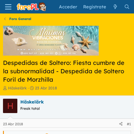
Acceder
Regístrate
Foro General
Despedidas de Soltero: Fiesta cumbre de
la subnormalidad - Despedida de Soltero
Foril de Morzhilla
I
F
Häskelärk
23 Abr 2018
n
e
i
c
Häskelärk
H
c
h
Freak total
i
a
a
d
d
e
23 Abr 2018
#1
o
i
r
n