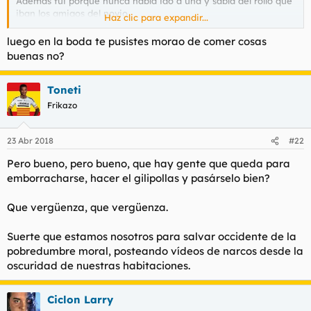
Además fui porque nunca había ido a una y sabía del rollo que
iban los amigos del novio.
Haz clic para expandir...
Me faltó la stripper, pero todo no puede ser.
luego en la boda te pusistes morao de comer cosas
buenas no?
Toneti
Frikazo
23 Abr 2018
#22
Pero bueno, pero bueno, que hay gente que queda para
emborracharse, hacer el gilipollas y pasárselo bien?
Que vergüenza, que vergüenza.
Suerte que estamos nosotros para salvar occidente de la
pobredumbre moral, posteando vídeos de narcos desde la
oscuridad de nuestras habitaciones.
Ciclon Larry