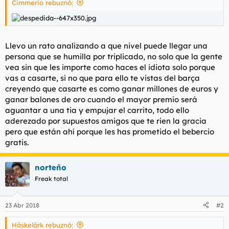
Cimmerio rebuznó:
d
i
e
c
l
i
t
o
e
Llevo un rato analizando a que nivel puede llegar una
m
persona que se humilla por triplicado, no solo que la gente
a
vea sin que les importe como haces el idiota solo porque
vas a casarte, si no que para ello te vistas del barça
creyendo que casarte es como ganar millones de euros y
ganar balones de oro cuando el mayor premio será
aguantar a una tia y empujar el carrito, todo ello
aderezado por supuestos amigos que te rien la gracia
pero que están ahí porque les has prometido el bebercio
gratis.
norteño
Freak total
23 Abr 2018
#2
Häskelärk rebuznó: