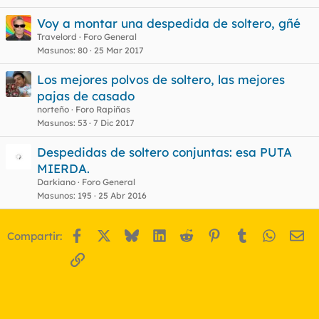
Voy a montar una despedida de soltero, gñé
Travelord
Foro General
Masunos
80
25 Mar 2017
Los mejores polvos de soltero, las mejores
pajas de casado
norteño
Foro Rapiñas
Masunos
53
7 Dic 2017
Despedidas de soltero conjuntas: esa PUTA
MIERDA.
Darkiano
Foro General
Masunos
195
25 Abr 2016
Facebook
X
Bluesky
LinkedIn
Reddit
Pinterest
Tumblr
WhatsA
Em
Compartir:
Enlace