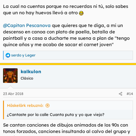
La cual no cuentas porque no recuerdas ni tú, solo sabes
que un no hay huevos llevó a otro
@Capitan Pescanova
que quieres que te diga, a mi un
descenso en canoa con plato de paella, batalla de
paintball y a casa a ducharte me suena a plan de "tengo
quince años y me acabo de sacar el carnet joven"
serdo
y
Leger
R
e
a
kalkulon
c
c
Clásico
i
o
n
23 Abr 2018
#14
e
s
Häskelärk rebuznó:
:
¿Cantaste por la calle Cuanta puta y yo que viejo?
Se cantan canciones de dibujos animados de los 90s con
tonos forzados, canciones insultando al calvo del grupo y