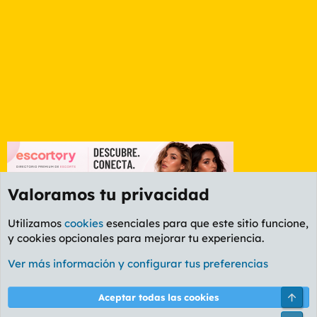
Valoramos tu privacidad
Utilizamos
cookies
esenciales para que este sitio funcione,
y cookies opcionales para mejorar tu experiencia.
Foro General
Ver más información y configurar tus preferencias
Cookies
PL OLDSTYLE AMARILLO
Cambiar fuente
Español (ES)
Arri
Aceptar todas las cookies
Contáctanos
Términos y reglas
Política de privacidad
Ayuda
R