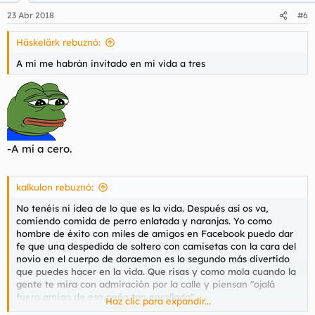
n
23 Abr 2018
#6
e
s
Häskelärk rebuznó:
:
A mi me habrán invitado en mi vida a tres
-A mí a cero.
kalkulon rebuznó:
No tenéis ni idea de lo que es la vida. Después así os va,
comiendo comida de perro enlatada y naranjas. Yo como
hombre de éxito con miles de amigos en Facebook puedo dar
fe que una despedida de soltero con camisetas con la cara del
novio en el cuerpo de doraemon es lo segundo más divertido
que puedes hacer en la vida. Que risas y como mola cuando la
gente te mira con admiración por la calle y piensan "ojalá
fuera amigo de esa peña tan enrollada".
Haz clic para expandir...