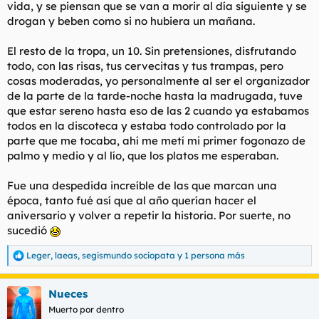
vida, y se piensan que se van a morir al día siguiente y se
drogan y beben como si no hubiera un mañana.
El resto de la tropa, un 10. Sin pretensiones, disfrutando
todo, con las risas, tus cervecitas y tus trampas, pero
cosas moderadas, yo personalmente al ser el organizador
de la parte de la tarde-noche hasta la madrugada, tuve
que estar sereno hasta eso de las 2 cuando ya estabamos
todos en la discoteca y estaba todo controlado por la
parte que me tocaba, ahí me metí mi primer fogonazo de
palmo y medio y al lío, que los platos me esperaban.
Fue una despedida increíble de las que marcan una
época, tanto fué así que al año querían hacer el
aniversario y volver a repetir la historia. Por suerte, no
sucedió
Leger
,
laeas
,
segismundo sociopata
y 1 persona más
R
e
a
Nueces
c
c
Muerto por dentro
i