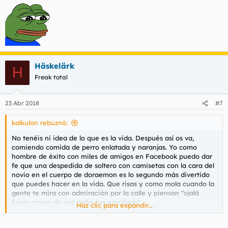
Adaptaos coño.
Häskelärk
H
Freak total
23 Abr 2018
#7
kalkulon rebuznó:
No tenéis ni idea de lo que es la vida. Después así os va,
comiendo comida de perro enlatada y naranjas. Yo como
hombre de éxito con miles de amigos en Facebook puedo dar
fe que una despedida de soltero con camisetas con la cara del
novio en el cuerpo de doraemon es lo segundo más divertido
que puedes hacer en la vida. Que risas y como mola cuando la
gente te mira con admiración por la calle y piensan "ojalá
fuera amigo de esa peña tan enrollada".
Haz clic para expandir...
Adaptaos coño.