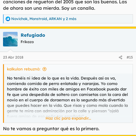
canciones de regueton del 2005 que son las buenas. Las
de ahora son una mierda. Soy un canalla.
Novichok
,
Monstroid
,
ARKAN
y 2 más
R
e
a
Refugiado
c
c
Frikazo
i
o
n
23 Abr 2018
#15
e
s
kalkulon rebuznó:
:
No tenéis ni idea de lo que es la vida. Después así os va,
comiendo comida de perro enlatada y naranjas. Yo como
hombre de éxito con miles de amigos en Facebook puedo dar
fe que una despedida de soltero con camisetas con la cara del
novio en el cuerpo de doraemon es lo segundo más divertido
que puedes hacer en la vida. Que risas y como mola cuando la
gente te mira con admiración por la calle y piensan "ojalá
fuera amigo de esa peña tan enrollada".
Haz clic para expandir...
Adaptaos coño.
No te vamos a preguntar qué es lo primero.