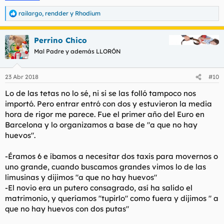
railargo
,
rendder
y
Rhodium
R
e
a
Perrino Chico
c
c
Mal Padre y además LLORÓN
i
o
n
23 Abr 2018
#10
e
s
Lo de las tetas no lo sé, ni si se las folló tampoco nos
:
importó. Pero entrar entró con dos y estuvieron la media
hora de rigor me parece. Fue el primer año del Euro en
Barcelona y lo organizamos a base de "a que no hay
huevos".
-Éramos 6 e íbamos a necesitar dos taxis para movernos o
uno grande, cuando buscamos grandes vimos lo de las
limusinas y dijimos "a que no hay huevos"
-El novio era un putero consagrado, así ha salido el
matrimonio, y queríamos "tupirlo" como fuera y dijimos " a
que no hay huevos con dos putas"