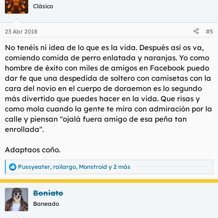
Clásico
23 Abr 2018
#5
No tenéis ni idea de lo que es la vida. Después así os va,
comiendo comida de perro enlatada y naranjas. Yo como
hombre de éxito con miles de amigos en Facebook puedo
dar fe que una despedida de soltero con camisetas con la
cara del novio en el cuerpo de doraemon es lo segundo
más divertido que puedes hacer en la vida. Que risas y
como mola cuando la gente te mira con admiración por la
calle y piensan "ojalá fuera amigo de esa peña tan
enrollada".
Adaptaos coño.
Pussyeater
,
railargo
,
Monstroid
y 2 más
R
e
a
Boniato
c
c
Baneado
i
o