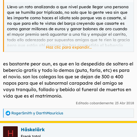
Llevo un rato analizando a que nivel puede llegar una persona
que se humilla por triplicado, no solo que la gente vea sin que
les importe como haces el idiota solo porque vas a casarte, si
no que para ello te vistas del barça creyendo que casarte es
como ganar millones de euros y ganar balones de oro cuando
el mayor premio será aguantar a una tia y empujar el carrito,
todo ello aderezado por supuestos amigos que te rien la gracia
pero que están ahí porque les has prometido el bebercio
Haz clic para expandir...
gratis.
es bastante peor aun, es que en la despedida de soltero el
bebercio gratis y todo lo demas (puta, farla, etc) es para
el novio. son los colegas los que se dejan de 300 a 400
napos para que el subnormal carapadre del amigo se
vaya tranquilo, follado y bebido al funeral de muertos en
vida que es el matrimonio.
Editado cobardemente:
23 Abr 2018
RogerSmith
y
DarthMauricius
R
e
a
Häskelärk
c
H
c
Freak total