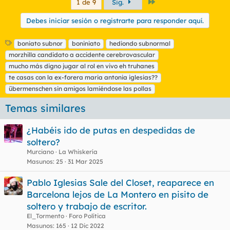
Último
1 de 9
Sig.
Debes iniciar sesión o registrarte para responder aquí.
E
boniato subnor
boniniato
hediondo subnormal
t
morzhilla candidato a accidente cerebrovascular
i
mucho más digno jugar al rol en vivo eh truhanes
q
te casas con la ex-forera maria antonia iglesias??
u
übermenschen sin amigos lamiéndose las pollas
e
t
Temas similares
a
s
¿Habéis ido de putas en despedidas de
soltero?
Murciano
La Whiskería
Masunos
25
31 Mar 2025
Pablo Iglesias Sale del Closet, reaparece en
Barcelona lejos de La Montero en pisito de
soltero y trabajo de escritor.
El_Tormento
Foro Política
Masunos
165
12 Dic 2022