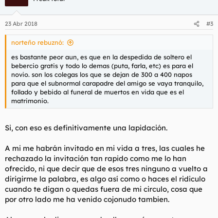
i
o
n
23 Abr 2018
#3
e
s
norteño rebuznó:
:
es bastante peor aun, es que en la despedida de soltero el
bebercio gratis y todo lo demas (puta, farla, etc) es para el
novio. son los colegas los que se dejan de 300 a 400 napos
para que el subnormal carapadre del amigo se vaya tranquilo,
follado y bebido al funeral de muertos en vida que es el
matrimonio.
Si, con eso es definitivamente una lapidación.
A mi me habrán invitado en mi vida a tres, las cuales he
rechazado la invitación tan rapido como me lo han
ofrecido, ni que decir que de esos tres ninguno a vuelto a
dirigirme la palabra, es algo así como o haces el ridiculo
cuando te digan o quedas fuera de mi circulo, cosa que
por otro lado me ha venido cojonudo tambien.