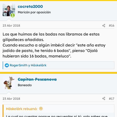
cocreta2000
Maricón por oposición
23 Abr 2018
#16
Los que huimos de las bodas nos libramos de estas
gilipolleces añadidas.
Cuando escucho a algún imbécil decir "este año estoy
jodido de pasta, he tenido 6 bodas", pienso "Ojalá
hubieran sido 16 bodas, mameluco".
RogerSmith
y
Häskelärk
R
e
a
Capitan Pescanova
c
c
Baneado
i
o
n
23 Abr 2018
#17
e
s
Häskelärk rebuznó:
:
La cual no cuentas porque no recuerdas ni tú, solo sabes que