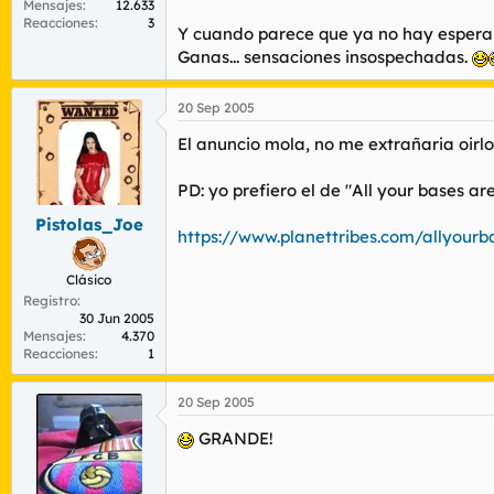
Mensajes
12.633
Reacciones
3
Y cuando parece que ya no hay esperanz
Ganas... sensaciones insospechadas.
20 Sep 2005
El anuncio mola, no me extrañaria oirl
PD: yo prefiero el de "All your bases are
Pistolas_Joe
https://www.planettribes.com/allyour
Clásico
Registro
30 Jun 2005
Mensajes
4.370
Reacciones
1
20 Sep 2005
GRANDE!