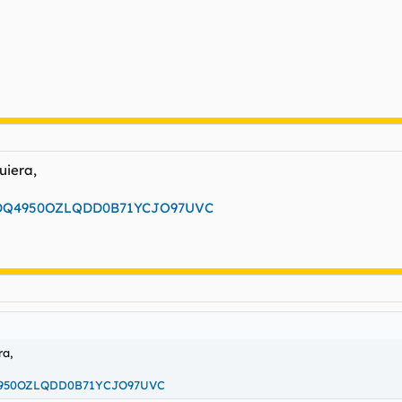
uiera,
id=0DQ4950OZLQDD0B71YCJO97UVC
ra,
DQ4950OZLQDD0B71YCJO97UVC