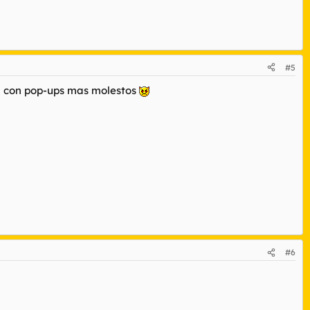
#5
ina con pop-ups mas molestos
#6