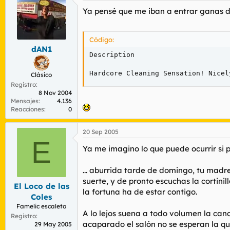
Ya pensé que me iban a entrar ganas d
Código:
dAN1
Description

Hardcore Cleaning Sensation! Nicel
Clásico
Registro
8 Nov 2004
Mensajes
4.136
Reacciones
0
20 Sep 2005
E
Ya me imagino lo que puede ocurrir si pa
... aburrida tarde de domingo, tu madr
suerte, y de pronto escuchas la cortinil
El Loco de las
la fortuna ha de estar contigo.
Coles
Famelic escaleto
A lo lejos suena a todo volumen la canc
Registro
acaparado el salón no se esperan la qu
29 May 2005