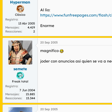
Hyperman
r
n
d
i
Al lío:
e
c
Clásico
https://www.funfreepages.com/flash/c
l
i
Registro
t
o
13 Abr 2005
e
Enorme
Mensajes
4.419
m
Reacciones
2
a
20 Sep 2005
magnifico
joder con anuncios asi quien se va a ne
semete
Freak total
Registro
7 Jun 2004
Mensajes
15.885
Reacciones
15.344
20 Sep 2005