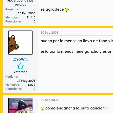
Moderador de las
pelotas
se agradece
Registro
23 Feb 2005
Mensajes
11.613
Reacciones
0
20 Sep 2005
bueno por lo menos no lleva de fondo la
esta por lo menos tiene gancho y es or
.::YoW::.
Veterano
Registro
17 May 2005
Mensajes
1.022
Reacciones
0
20 Sep 2005
como engancha la puta cancion!!!