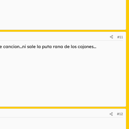
#11
ancion...ni sale la puta rana de los cojones...
#12