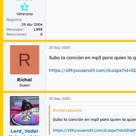
Veterano
Registro
29 Abr 2004
Mensajes
1.898
Reacciones
0
20 Sep 2005
R
Subo la canción en mp3 para quien la q
https://s39.yousendit.com/d.aspx?
Richal
Guest
20 Sep 2005
Richal rebuznó:
Subo la canción en mp3 para quien la quie
https://s39.yousendit.com/d.aspx?id=0
Lord_Vader