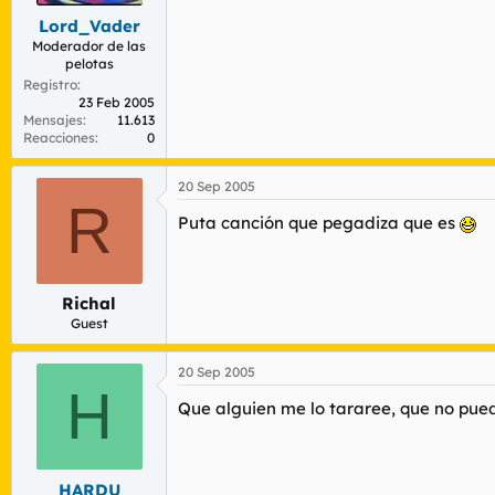
Lord_Vader
Moderador de las
pelotas
Registro
23 Feb 2005
Mensajes
11.613
Reacciones
0
20 Sep 2005
R
Puta canción que pegadiza que es
Richal
Guest
20 Sep 2005
H
Que alguien me lo tararee, que no pued
HARDU