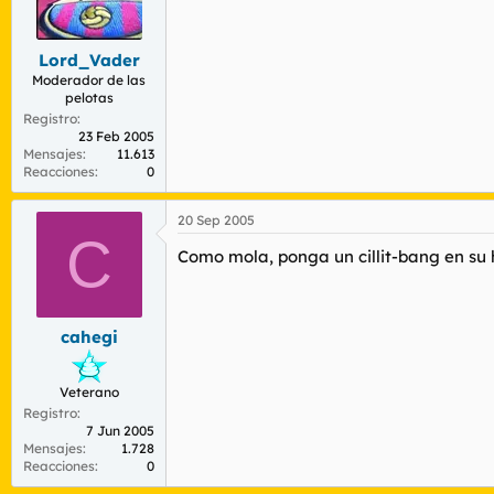
Lord_Vader
Moderador de las
pelotas
Registro
23 Feb 2005
Mensajes
11.613
Reacciones
0
20 Sep 2005
C
Como mola, ponga un cillit-bang en su h
cahegi
Veterano
Registro
7 Jun 2005
Mensajes
1.728
Reacciones
0