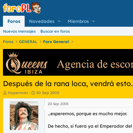
Foros
Novedades
Miembros
Nuevos mensajes
Buscar en foros
Foros
GENERAL
Foro General
Después de la rana loca, vendrá esto..
I
F
Hyperman
20 Sep 2005
n
e
i
c
20 Sep 2005
c
h
...esperemos, porque es mucho mejor.
i
a
a
d
d
e
De hecho, si fuera ya el Emperador del 
o
i