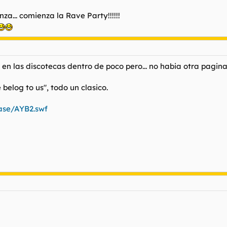
a... comienza la Rave Party!!!!!!
o en las discotecas dentro de poco pero... no habia otra pag
 belog to us", todo un clasico.
base/AYB2.swf