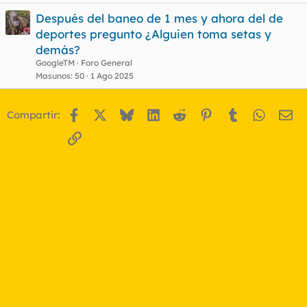
Después del baneo de 1 mes y ahora del de
deportes pregunto ¿Alguien toma setas y
demás?
GoogleTM
Foro General
Masunos
50
1 Ago 2025
Facebook
X
Bluesky
LinkedIn
Reddit
Pinterest
Tumblr
WhatsA
Em
Compartir:
Enlace