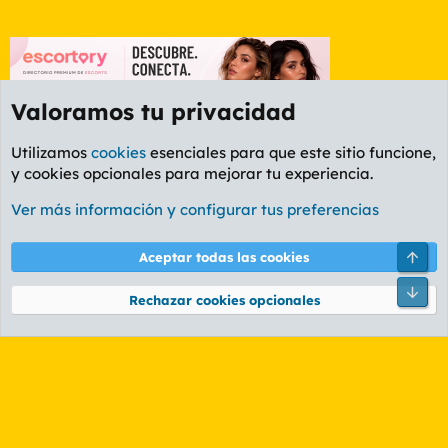
Valoramos tu privacidad
Utilizamos
cookies
esenciales para que este sitio funcione,
y cookies opcionales para mejorar tu experiencia.
Foro General
Ver más información y configurar tus preferencias
Cookies
PL OLDSTYLE AMARILLO
Cambiar fuente
Español (ES)
Arri
Aceptar todas las cookies
Contáctanos
Términos y reglas
Política de privacidad
Ayuda
R
Pie
S
Rechazar cookies opcionales
S
®
Community platform by XenForo
© 2010-2026 XenForo Ltd.