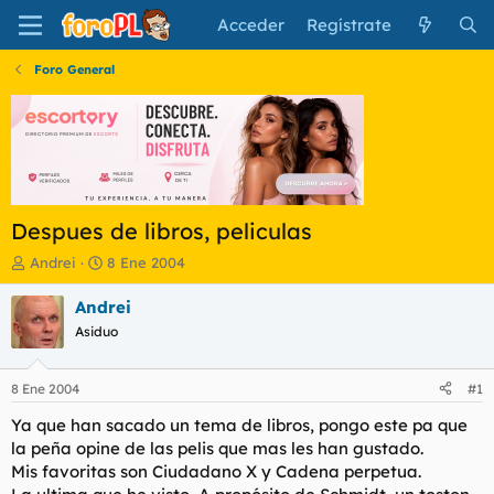
Acceder
Regístrate
Foro General
Despues de libros, peliculas
I
F
Andrei
8 Ene 2004
n
e
i
c
Andrei
c
h
Asiduo
i
a
a
d
d
e
8 Ene 2004
#1
o
i
r
n
Ya que han sacado un tema de libros, pongo este pa que
d
i
la peña opine de las pelis que mas les han gustado.
e
c
Mis favoritas son Ciudadano X y Cadena perpetua.
l
i