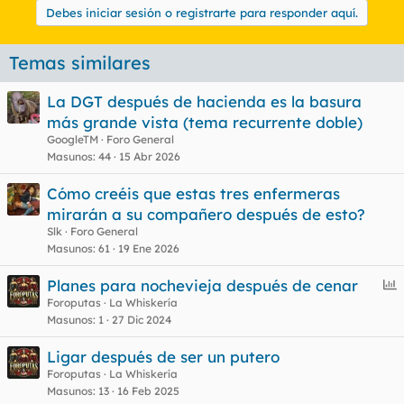
Debes iniciar sesión o registrarte para responder aquí.
Temas similares
La DGT después de hacienda es la basura
más grande vista (tema recurrente doble)
GoogleTM
Foro General
Masunos
44
15 Abr 2026
Cómo creéis que estas tres enfermeras
mirarán a su compañero después de esto?
Slk
Foro General
Masunos
61
19 Ene 2026
E
Planes para nochevieja después de cenar
n
Foroputas
La Whiskería
Masunos
1
27 Dic 2024
c
u
Ligar después de ser un putero
e
Foroputas
La Whiskería
s
Masunos
13
16 Feb 2025
t