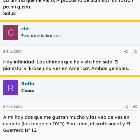
La ultima que he visto, A propósito de Schmidt, un toston
t
o
pa mi gusto.
e
Salu2
m
a
ctd
C
Forero del todo a cien
8 Ene 2004
#2
Hay infinidad. Las ultimas que he visto han sido 'El
pianista' y 'Erase una vez en América'. Ambas geniales.
Ralfa
R
Clásico
8 Ene 2004
#3
A mi hay dos que me gustan mucho y las veo de vez en
cuando (las tengo en DVD). Son Leon, el profesional y El
Guerrero Nº 13.