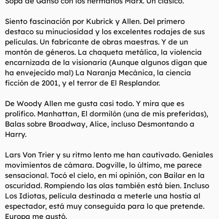
Sopa de Ganso con los hermanos Marx. Un clásico.
Siento fascinación por Kubrick y Allen. Del primero
destaco su minuciosidad y los excelentes rodajes de sus
películas. Un fabricante de obras maestras. Y de un
montón de géneros. La chaqueta metálica, la violencia
encarnizada de la visionaria (Aunque algunos digan que
ha envejecido mal) La Naranja Mecánica, la ciencia
ficción de 2001, y el terror de El Resplandor.
De Woody Allen me gusta casi todo. Y mira que es
prolífico. Manhattan, El dormilón (una de mis preferidas),
Balas sobre Broadway, Alice, incluso Desmontando a
Harry.
Lars Von Trier y su ritmo lento me han cautivado. Geniales
movimientos de cámara. Dogville, lo último, me parece
sensacional. Tocó el cielo, en mi opinión, con Bailar en la
oscuridad. Rompiendo las olas también está bien. Incluso
Los Idiotas, película destinada a meterle una hostia al
espectador, está muy conseguida para lo que pretende.
Europa me gustó.