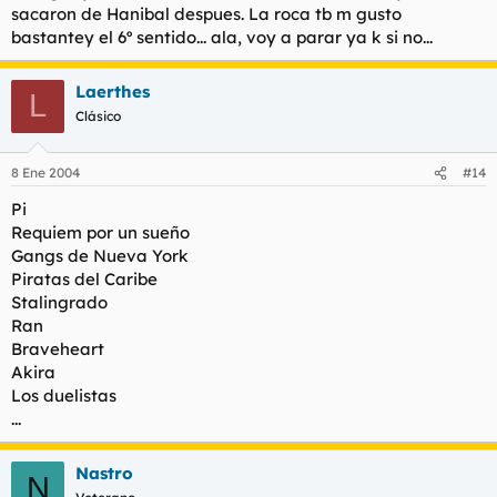
sacaron de Hanibal despues. La roca tb m gusto
bastantey el 6º sentido... ala, voy a parar ya k si no...
Laerthes
L
Clásico
8 Ene 2004
#14
Pi
Requiem por un sueño
Gangs de Nueva York
Piratas del Caribe
Stalingrado
Ran
Braveheart
Akira
Los duelistas
...
Nastro
N