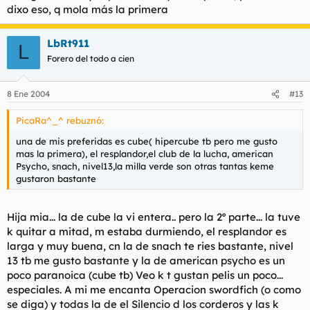
dixo eso, q mola más la primera
LbRt911
L
Forero del todo a cien
8 Ene 2004
#13
PicaRa^_^ rebuznó:
una de mis preferidas es cube( hipercube tb pero me gusto
mas la primera), el resplandor,el club de la lucha, american
Psycho, snach, nivel13,la milla verde son otras tantas keme
gustaron bastante
Hija mia... la de cube la vi entera.. pero la 2º parte... la tuve
k quitar a mitad, m estaba durmiendo, el resplandor es
larga y muy buena, cn la de snach te ries bastante, nivel
13 tb me gusto bastante y la de american psycho es un
poco paranoica (cube tb) Veo k t gustan pelis un poco...
especiales. A mi me encanta Operacion swordfich (o como
se diga) y todas la de el Silencio d los corderos y las k