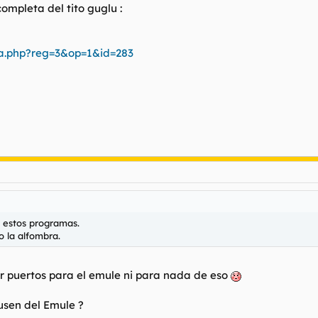
completa del tito guglu :
ma.php?reg=3&op=1&id=283
a estos programas.
o la alfombra.
r puertos para el emule ni para nada de eso
busen del Emule ?