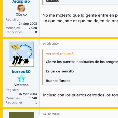
Saludos
Ajaspino
Clásico
No me molesta que la gente entre en p
Registro
Lo que me jode es que me dejen sin an
24 Sep 2003
Mensajes
2.020
Reacciones
0
14 Dic 2004
Vercetti rebuznó:
Cierre los puertos habituales de los progra
Es así de sencillo.
korrea80
Buenas Tardes
Veterano
Registro
16 Mar 2004
Incluso con los puertos cerrados los tor
Mensajes
1.340
Reacciones
1
14 Dic 2004