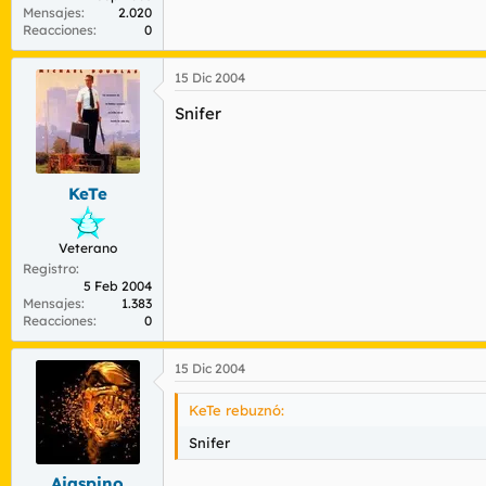
Mensajes
2.020
Reacciones
0
15 Dic 2004
Snifer
KeTe
Veterano
Registro
5 Feb 2004
Mensajes
1.383
Reacciones
0
15 Dic 2004
KeTe rebuznó:
Snifer
Ajaspino