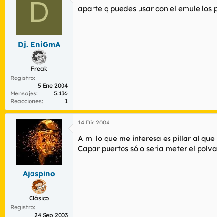
D
aparte q puedes usar con el emule los 
Dj. EniGmA
Freak
Registro
5 Ene 2004
Mensajes
5.136
Reacciones
1
14 Dic 2004
A mi lo que me interesa es pillar al qu
Capar puertos sólo seria meter el polva
Ajaspino
Clásico
Registro
24 Sep 2003