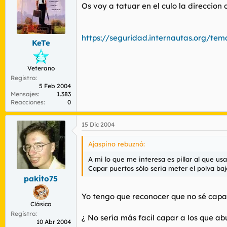
Os voy a tatuar en el culo la direccion 
https://seguridad.internautas.org/te
KeTe
Veterano
Registro
5 Feb 2004
Mensajes
1.383
Reacciones
0
15 Dic 2004
Ajaspino rebuznó:
A mi lo que me interesa es pillar al que us
Capar puertos sólo seria meter el polva baj
pakito75
Yo tengo que reconocer que no sé capa
Clásico
Registro
¿ No sería más facil capar a los que a
10 Abr 2004