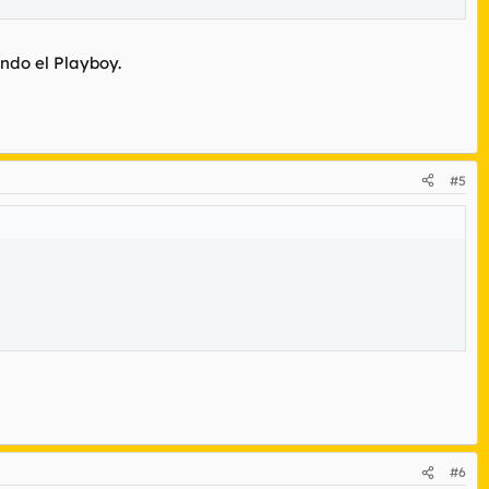
ndo el Playboy.
#5
#6