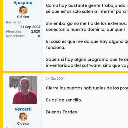
Ajaspino
r
n
Como hay bastante gente trabajando no
d
i
sé que éstos sólo salen a internet par
e
c
Clásico
l
i
Registro
t
o
Sin embargo no me fio de los externos. 
24 Sep 2003
e
conectan a nuestro dominio, aunque sí
Mensajes
2.020
m
Reacciones
0
a
El caso es que me da que hay alguno qu
funciona.
Sabeis si hay algún programa que te det
inventariado del software, sino que vay
14 Dic 2004
Cierre los puertos habituales de los pr
Es así de sencillo.
Vercetti
Buenas Tardes
Clásico