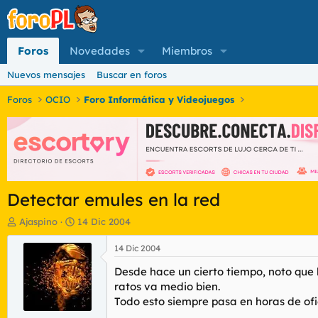
Foros
Novedades
Miembros
Nuevos mensajes
Buscar en foros
Foros
OCIO
Foro Informática y Videojuegos
Detectar emules en la red
I
F
Ajaspino
14 Dic 2004
n
e
i
c
14 Dic 2004
c
h
Desde hace un cierto tiempo, noto que 
i
a
a
d
ratos va medio bien.
d
e
Todo esto siempre pasa en horas de ofic
o
i