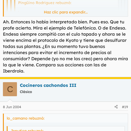
Pingüino Rodriguez rebuznó:
Haz clic para expandir...
Joputica rebuznó:
Ah. Entonces lo había interpretado bien. Pues eso. Que tu
Haz clic para expandir...
profe acierta. Mira el ejemplo de Telefónica. O de Endesa.
lo_camano rebuznó:
Endesa siempre compitió con el culo tapado y ahora se le
Haz clic para expandir...
Déjate llevar por la ironía al leer mi primer post y quizá me
viene encima el protocolo de Kyoto y tiene que desulfurar
Joputica rebuznó:
entiendas. De todas formas, no te aconsejo que lo hagas, sólo
todas sus plantas. ¿En su momento tuvo buenas
soy un hijo de puta. Muakis
El monopolio en relación a la
Haz clic para expandir...
Pues ya no sé si eres ortodoxo o musulmán. Me has liao.
intenciones para evitar el incremento de precios al
competencia perfecta implica una
consumidor? Depende (yo no me las creo) pero ahora mira
asignación de recursos socialmente
Haz clic para expandir...
la que le viene. Compara sus acciones con las de
Yo diría que una cosa es la noble intención de la teoría
incorrecta. Que nadie intente
económica de campano y otra muy distinta la
Iberdrola.
discutirmelo siquiera.
Haz clic para expandir...
ortodoxia de la que no sale la economía actual. Nada
Haz clic para expandir...
Una cosa son las intenciones, que no nos tenemos
que no se arregle discutiendo.
por qué creer y otra la higiene de la
Cocineros cachondos III
No tiene porque.
C
competitividad, que es bastante irrefutable.
Ah ok. Le haré saber a mi profesor de economía
Hay reestructuraciones socioeconomicas
Clásico
que no soy el único que piensa que está
dentro del marco que tu describes donde los
equivocado.
recursos PODRÍAN ser asignados bajo el
Muakis
estricto yugo de la justicia social.
8 Jun 2004
#19
lo_camano rebuznó:
Joputica rebuznó: