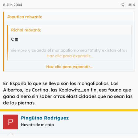
8 Jun 2004
#14
Joputica rebuznó:
Richal rebuznó:
C !!!
siempre y cuando el monopolio no sea total y existan otras
empresas en el mismo sector.
Haz clic para expandir...
Haz clic para expandir...
GONDIOS, falté a esa clase y Dios sabe que no era mi
intención! me da que te estás adentrando en el resbaladizo
En España lo que se lleva son los mongolipolios. Los
terreno de los oligopolios :?
Albertos, los Cortina, las Koplowitz....en fin, esa fauna que
gana dinero sin saber otras elasticidades que no sean las
de las piernas.
Pingüino Rodriguez
P
Novato de mierda