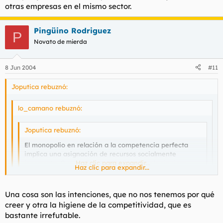
otras empresas en el mismo sector.
Pingüino Rodriguez
P
Novato de mierda
8 Jun 2004
#11
Joputica rebuznó:
lo_camano rebuznó:
Joputica rebuznó:
El monopolio en relación a la competencia perfecta
implica una asignación de recursos socialmente
incorrecta. Que nadie intente discutirmelo siquiera.
Haz clic para expandir...
Haz clic para expandir...
No tiene porque.
Haz clic para expandir...
Una cosa son las intenciones, que no nos tenemos por qué
Hay reestructuraciones socioeconomicas dentro del marco
creer y otra la higiene de la competitividad, que es
que tu describes donde los recursos PODRÍAN ser
Ah ok. Le haré saber a mi profesor de economía que no soy el
asignados bajo el estricto yugo de la justicia social.
bastante irrefutable.
único que piensa que está equivocado.