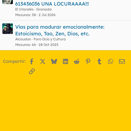
613436036 UNA LOCURAAAA!!!
El Irlandés
Granada
Masunos
58
2 Jul 2026
Vías para madurar emocionalmente:
Estoicismo, Tao, Zen, Dios, etc.
Alcaudon
Foro Ocio y Cultura
Masunos
66
28 Oct 2025
Facebook
X
Bluesky
LinkedIn
Reddit
Pinterest
Tumblr
WhatsA
Em
Compartir:
Enlace