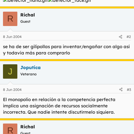
t
o
e
m
Richal
R
a
Guest
8 Jun 2004
#2
se ha de ser gilipollas para inventar/engañar con algo así
y todavía más para comprarlo
Joputica
J
Veterano
8 Jun 2004
#3
El monopolio en relación a la competencia perfecta
implica una asignación de recursos socialmente
incorrecta. Que nadie intente discutirmelo siquiera.
Richal
R
Guest