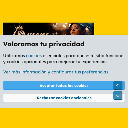
Valoramos tu privacidad
Utilizamos
cookies
esenciales para que este sitio funcione,
y cookies opcionales para mejorar tu experiencia.
Foro General
Ver más información y configurar tus preferencias
Cookies
PL OLDSTYLE AMARILLO
Cambiar fuente
Español (ES)
Arri
Aceptar todas las cookies
Contáctanos
Términos y reglas
Política de privacidad
Ayuda
R
Pie
S
Rechazar cookies opcionales
S
®
Community platform by XenForo
© 2010-2026 XenForo Ltd.