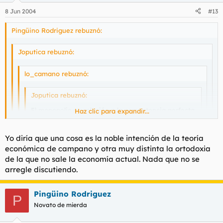
8 Jun 2004
#13
Pingüino Rodriguez rebuznó:
Joputica rebuznó:
lo_camano rebuznó:
Joputica rebuznó:
El monopolio en relación a la competencia perfecta
Haz clic para expandir...
implica una asignación de recursos socialmente
incorrecta. Que nadie intente discutirmelo siquiera.
Haz clic para expandir...
Haz clic para expandir...
Yo diría que una cosa es la noble intención de la teoría
económica de campano y otra muy distinta la ortodoxia
No tiene porque.
Haz clic para expandir...
Una cosa son las intenciones, que no nos tenemos por qué
de la que no sale la economía actual. Nada que no se
Hay reestructuraciones socioeconomicas dentro del
creer y otra la higiene de la competitividad, que es bastante
arregle discutiendo.
marco que tu describes donde los recursos PODRÍAN
irrefutable.
Ah ok. Le haré saber a mi profesor de economía que no soy
ser asignados bajo el estricto yugo de la justicia social.
el único que piensa que está equivocado.
Muakis
Pingüino Rodriguez
P
Novato de mierda