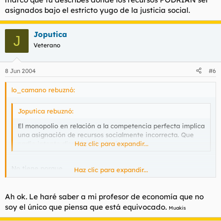
asignados bajo el estricto yugo de la justicia social.
Joputica
J
Veterano
8 Jun 2004
#6
lo_camano rebuznó:
Joputica rebuznó:
El monopolio en relación a la competencia perfecta implica
una asignación de recursos socialmente incorrecta. Que
nadie intente discutirmelo siquiera.
Haz clic para expandir...
No tiene porque.
Haz clic para expandir...
Hay reestructuraciones socioeconomicas dentro del marco que
tu describes donde los recursos PODRÍAN ser asignados bajo el
estricto yugo de la justicia social.
Ah ok. Le haré saber a mi profesor de economía que no
soy el único que piensa que está equivocado.
Muakis