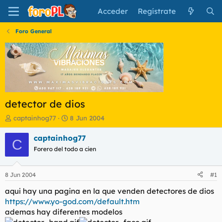
Acceder
Regístrate
Foro General
detector de dios
I
F
captainhog77
8 Jun 2004
n
e
i
c
captainhog77
C
c
h
Forero del todo a cien
i
a
a
d
d
e
8 Jun 2004
#1
o
i
r
n
aqui hay una pagina en la que venden detectores de dios
d
i
https://www.yo-god.com/default.htm
e
c
ademas hay diferentes modelos
l
i