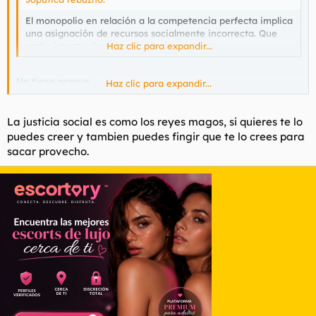
El monopolio en relación a la competencia perfecta implica
una asignación de recursos socialmente incorrecta. Que
nadie intente discutirmelo siquiera.
Haz clic para expandir...
No tiene porque.
Haz clic para expandir...
Hay reestructuraciones socioeconomicas dentro del marco que
tu describes donde los recursos PODRÍAN ser asignados bajo el
estricto yugo de la justicia social.
La justicia social es como los reyes magos, si quieres te lo
puedes creer y tambien puedes fingir que te lo crees para
sacar provecho.