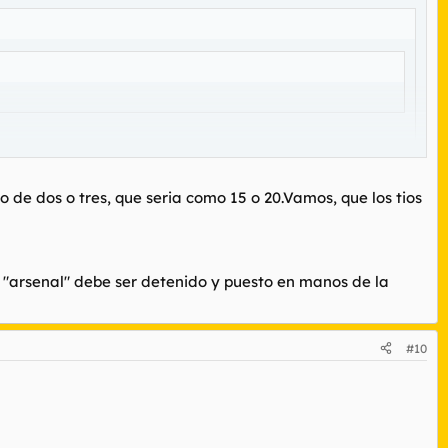
nte que dispone en su casa de algún arma de fuego, y no me
ue se mofaba de la Gaurdia Civil, puesto que sacaban como
 de dos o tres, que seria como 15 o 20.Vamos, que los tios
 articulos de lucha, y no soy ninguna organización peligrosa.
ericanos, cuchillos.....y una larga lista.
 "arsenal" debe ser detenido y puesto en manos de la
nte que dispone en su casa de algún arma de fuego, y no me
#10