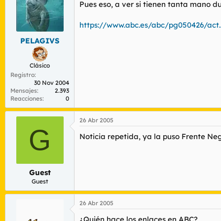
r
n
Pues eso, a ver si tienen tanta mano du
d
i
e
c
https://www.abc.es/abc/pg050426/act.
l
i
t
o
PELAGIVS
e
m
Clásico
a
Registro
30 Nov 2004
Mensajes
2.393
Reacciones
0
26 Abr 2005
G
Noticia repetida, ya la puso Frente Neg
Guest
Guest
26 Abr 2005
¿Quién hace los enlaces en ABC?