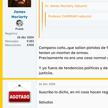
¿Cuantos hogares españoles poseen armas 
Dr James Moriarty rebuznó:
refiero a rifles de caza precisamente.
James
Profesor CAMPANO rebuznó:
Moriarty
Noticia repetida, ya la puso Frente Ne
Freak
Registro
coño es verdad...
26 Abr 2004
Mensajes
9.353
pero es la misma en la que frente Negro
Reacciones
3.903
Campano coño...que salian pistolas de 9
material "peligroso", camisetas, pegatina
tenian un monton de armas.
Hombre, si registran mi casa tambien sacarí
Es curisoso puesto que en las imagenes qu
Precisamente no era una casa normal y
Mi abuelo tiene su casa llena de armas y d
¡¡¡ MENUDOS ANGELITOS, ESTOS POBRE
Y ya fuera de tendencias politicas y 
Además, que esas fotos de material requisa
justiciia.
¿Cuantos hogares españoles poseen armas 
refiero a rifles de caza precisamente.
26 Abr 2005
Suscribo lo dicho, en mi casa hacen regis
Saludos