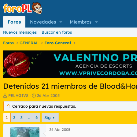
Foros
Novedades
Miembros
Nuevos mensajes
Buscar en foros
Foros
GENERAL
Foro General
Detenidos 21 miembros de Blood&Hon
I
F
PELAGIVS
26 Abr 2005
n
e
i
Cerrado para nuevas respuestas.
c
c
h
i
a
1
2
3
…
6
Sig.
a
d
d
e
26 Abr 2005
o
i