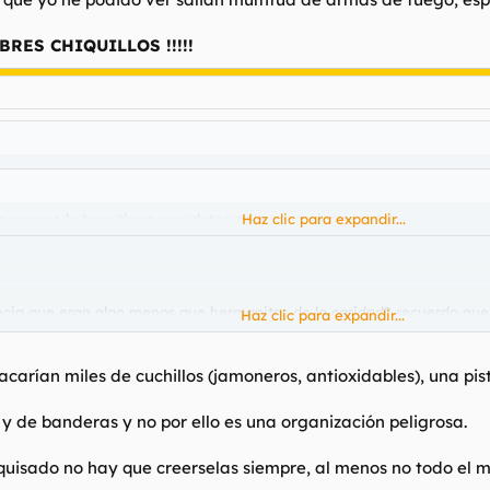
RES CHIQUILLOS !!!!!
o aunque la tuya tiene mas datos así que no cierro.
Haz clic para expandir...
ecia que eran algo menos que hermanitas de la caridad? recuerdo que
Haz clic para expandir...
y panfletos.
yo he podido ver salian multitud de armas de fuego, esposas, puños amer
arían miles de cuchillos (jamoneros, antioxidables), una pisto
CHIQUILLOS !!!!!
 y de banderas y no por ello es una organización peligrosa.
uisado no hay que creerselas siempre, al menos no todo el m