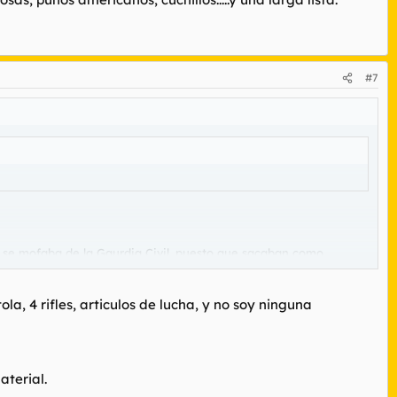
#7
 se mofaba de la Gaurdia Civil, puesto que sacaban como
icanos, cuchillos.....y una larga lista.
la, 4 rifles, articulos de lucha, y no soy ninguna
aterial.