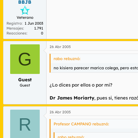
BBJB
Veterano
Registro
1 Jun 2003
Mensajes
1.791
Reacciones
0
26 Abr 2005
G
rabo rebuznó:
no kisiera parecer marica colega, pero est
Guest
¿Lo dices por ellos o por mi?
Guest
Dr James Moriarty
, pues si, tienes ra
26 Abr 2005
R
Profesor CAMPANO rebuznó:
rabo rebuznó: