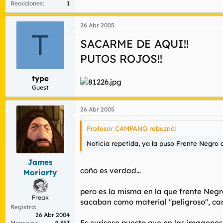
Reacciones
1
26 Abr 2005
T
SACARME DE AQUI!!
PUTOS ROJOS!!
type
Guest
26 Abr 2005
Profesor CAMPANO rebuznó:
Noticia repetida, ya la puso Frente Negro 
James
coño es verdad...
Moriarty
pero es la misma en la que frente Neg
Freak
sacaban como material "peligroso", cam
Registro
26 Abr 2004
Es curisoso puesto que en las imagenes 
Mensajes
9.353