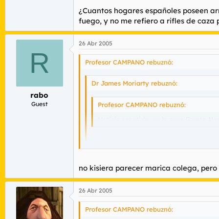
¿Cuantos hogares españoles poseen ar
fuego, y no me refiero a rifles de caza
26 Abr 2005
R
Profesor CAMPANO rebuznó:
Dr James Moriarty rebuznó:
rabo
Guest
Profesor CAMPANO rebuznó:
Noticia repetida, ya la puso Frente Ne
coño es verdad...
pero es la misma en la que frente Negro
no kisiera parecer marica colega, pero 
material "peligroso", camisetas, pegatina
Hombre, si registran mi casa tambien sacarí
Es curisoso puesto que en las imagenes qu
26 Abr 2005
Mi abuelo tiene su casa llena de armas y d
¡¡¡ MENUDOS ANGELITOS, ESTOS POBRE
Profesor CAMPANO rebuznó:
Además, que esas fotos de material requisa