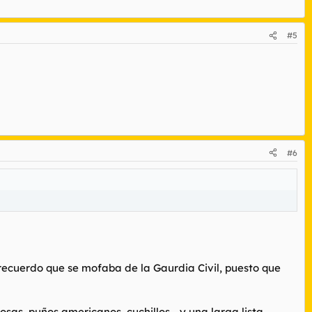
#5
#6
recuerdo que se mofaba de la Gaurdia Civil, puesto que
s, puños americanos, cuchillos.....y una larga lista.