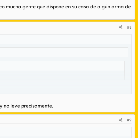
zco mucha gente que dispone en su casa de algún arma de
#8
ue se mofaba de la Gaurdia Civil, puesto que sacaban como
 y no leve precisamente.
 articulos de lucha, y no soy ninguna organización peligrosa.
ericanos, cuchillos.....y una larga lista.
#9