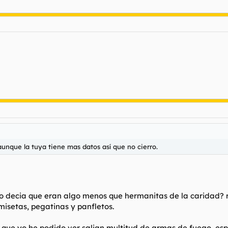
aunque la tuya tiene mas datos así que no cierro.
ro decia que eran algo menos que hermanitas de la caridad? 
isetas, pegatinas y panfletos.
que yo he podido ver salian multitud de armas de fuego, esposa