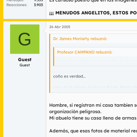
Reacciones
3.903
¡¡¡ MENUDOS ANGELITOS, ESTOS POB
26 Abr 2005
G
Dr James Moriarty rebuznó:
Profesor CAMPANO rebuznó:
Guest
Noticia repetida, ya la puso Frente Negr
Guest
coño es verdad...
pero es la misma en la que frente Negro d
material "peligroso", camisetas, pegatinas 
Es curisoso puesto que en las imagenes que 
Hombre, si registran mi casa tambien sac
organización peligrosa.
¡¡¡ MENUDOS ANGELITOS, ESTOS POBRES 
Mi abuelo tiene su casa llena de armas
Además, que esas fotos de material req