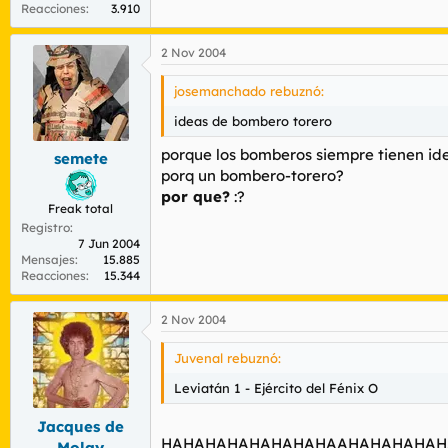
Reacciones
3.910
2 Nov 2004
josemanchado rebuznó:
ideas de bombero torero
porque los bomberos siempre tienen id
semete
porq un bombero-torero?
por que?
:?
Freak total
Registro
7 Jun 2004
Mensajes
15.885
Reacciones
15.344
2 Nov 2004
Juvenal rebuznó:
Leviatán 1 - Ejército del Fénix O
Jacques de
HAHAHAHAHAHAHAHAAHAHAHAHAH
Molay