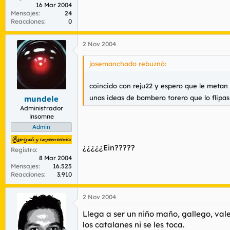
16 Mar 2004
Mensajes
24
Reacciones
0
2 Nov 2004
josemanchado rebuznó:
coincido con reju22 y espero que le metan 
unas ideas de bombero torero que lo flipas
mundele
Administrador
insomne
Admin
¿¿¿¿¿Ein?????
Registro
8 Mar 2004
Mensajes
16.525
Reacciones
3.910
2 Nov 2004
Llega a ser un niño maño, gallego, val
los catalanes ni se les toca.