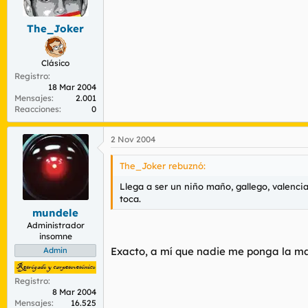
The_Joker
Clásico
Registro
18 Mar 2004
Mensajes
2.001
Reacciones
0
2 Nov 2004
The_Joker rebuznó:
Llega a ser un niño maño, gallego, valenci
toca.
mundele
Administrador
insomne
Exacto, a mí que nadie me ponga la ma
Admin
Registro
8 Mar 2004
Mensajes
16.525