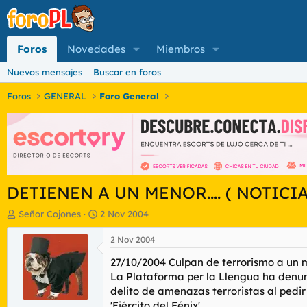
Foros
Novedades
Miembros
Nuevos mensajes
Buscar en foros
Foros
GENERAL
Foro General
DETIENEN A UN MENOR.... ( NOTICI
I
F
Señor Cojones
2 Nov 2004
n
e
i
c
2 Nov 2004
c
h
27/10/2004 Culpan de terrorismo a un me
i
a
a
d
La Plataforma per la Llengua ha denun
d
e
delito de amenazas terroristas al pedi
o
i
'Ejército del Fénix'.