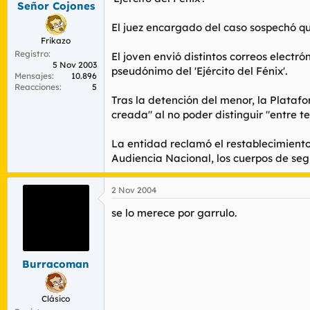
Señor Cojones
r
n
d
i
El juez encargado del caso sospechó que
e
c
Frikazo
l
i
Registro
t
o
El joven envió distintos correos elect
5 Nov 2003
e
pseudónimo del 'Ejército del Fénix'.
Mensajes
10.896
m
Reacciones
5
a
Tras la detención del menor, la Plataf
creada" al no poder distinguir "entre 
La entidad reclamó el restablecimiento
Audiencia Nacional, los cuerpos de se
2 Nov 2004
se lo merece por garrulo.
Burracoman
Clásico