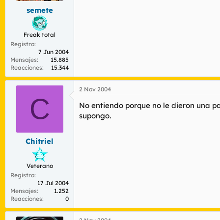
semete
Freak total
Registro
7 Jun 2004
Mensajes
15.885
Reacciones
15.344
2 Nov 2004
C
No entiendo porque no le dieron una pa
supongo.
Chitriel
Veterano
Registro
17 Jul 2004
Mensajes
1.252
Reacciones
0