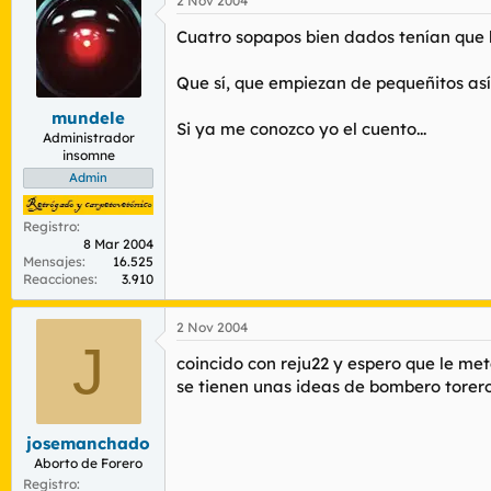
2 Nov 2004
Cuatro sopapos bien dados tenían que h
Que sí, que empiezan de pequeñitos as
mundele
Si ya me conozco yo el cuento...
Administrador
insomne
Admin
Registro
8 Mar 2004
Mensajes
16.525
Reacciones
3.910
2 Nov 2004
J
coincido con reju22 y espero que le met
se tienen unas ideas de bombero torero 
josemanchado
Aborto de Forero
Registro