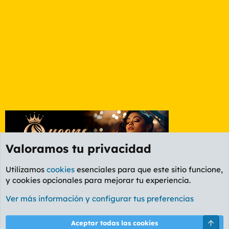
Valoramos tu privacidad
Utilizamos
cookies
esenciales para que este sitio funcione,
y cookies opcionales para mejorar tu experiencia.
Foro General
Ver más información y configurar tus preferencias
Cookies
PL OLDSTYLE AMARILLO
Cambiar fuente
Español (ES)
Arri
Aceptar todas las cookies
Contáctanos
Términos y reglas
Política de privacidad
Ayuda