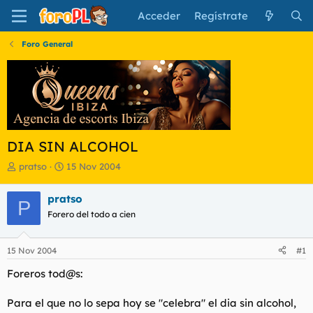
Acceder
Regístrate
Foro General
DIA SIN ALCOHOL
I
F
pratso
15 Nov 2004
n
e
i
c
pratso
P
c
h
Forero del todo a cien
i
a
a
d
d
e
15 Nov 2004
#1
o
i
r
n
Foreros tod@s:
d
i
e
c
Para el que no lo sepa hoy se "celebra" el dia sin alcohol,
l
i