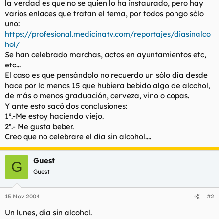
la verdad es que no se quien lo ha instaurado, pero hay
t
o
e
varios enlaces que tratan el tema, por todos pongo sólo
m
uno:
a
https://profesional.medicinatv.com/reportajes/diasinalco
hol/
Se han celebrado marchas, actos en ayuntamientos etc,
etc...
El caso es que pensándolo no recuerdo un sólo día desde
hace por lo menos 15 que hubiera bebido algo de alcohol,
de más o menos graduación, cerveza, vino o copas.
Y ante esto sacó dos conclusiones:
1º.-Me estoy haciendo viejo.
2º.- Me gusta beber.
Creo que no celebrare el día sin alcohol....
Guest
G
Guest
15 Nov 2004
#2
Un lunes, dia sin alcohol.