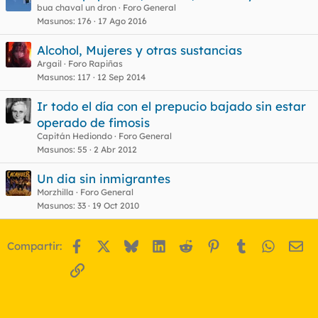
bua chaval un dron
Foro General
Masunos
176
17 Ago 2016
Alcohol, Mujeres y otras sustancias
Argail
Foro Rapiñas
Masunos
117
12 Sep 2014
Ir todo el día con el prepucio bajado sin estar
operado de fimosis
Capitán Hediondo
Foro General
Masunos
55
2 Abr 2012
Un dia sin inmigrantes
Morzhilla
Foro General
Masunos
33
19 Oct 2010
Facebook
X
Bluesky
LinkedIn
Reddit
Pinterest
Tumblr
WhatsA
Em
Compartir:
Enlace