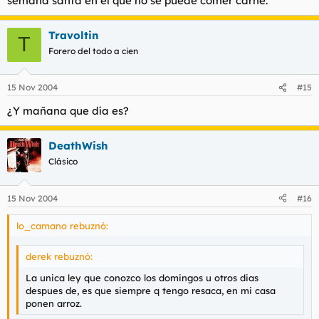
semana santa en el que no se puede comer carne.
Travoltin
T
Forero del todo a cien
15 Nov 2004
#15
¿Y mañana que día es?
DeathWish
Clásico
15 Nov 2004
#16
lo_camano rebuznó:
derek rebuznó:
La unica ley que conozco los domingos u otros dias
despues de, es que siempre q tengo resaca, en mi casa
ponen arroz.