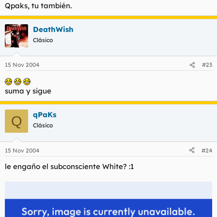
Qpaks, tu también.
DeathWish
Clásico
15 Nov 2004
#23
suma y sigue
qPaKs
Q
Clásico
15 Nov 2004
#24
le engaño el subconsciente White? :1