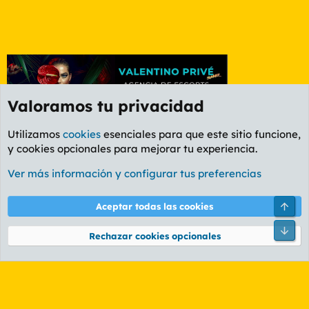
Valoramos tu privacidad
Utilizamos
cookies
esenciales para que este sitio funcione,
y cookies opcionales para mejorar tu experiencia.
Foro General
Ver más información y configurar tus preferencias
Cookies
PL OLDSTYLE AMARILLO
Cambiar fuente
Español (ES)
Arri
Aceptar todas las cookies
Contáctanos
Términos y reglas
Política de privacidad
Ayuda
R
Pie
S
Rechazar cookies opcionales
S
®
Community platform by XenForo
© 2010-2026 XenForo Ltd.