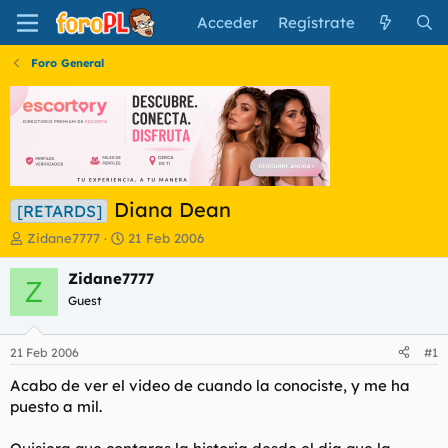
Acceder
Regístrate
Foro General
Diana Dean
[RETARDS]
I
F
Zidane7777
21 Feb 2006
n
e
i
c
Zidane7777
Z
c
h
Guest
i
a
a
d
d
e
21 Feb 2006
#1
o
i
r
n
Acabo de ver el video de cuando la conociste, y me ha
d
i
puesto a mil.
e
c
l
i