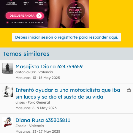
Debes iniciar sesión o registrarte para responder aquí.
Temas similares
Masajista Diana 624759659
antonio90rr
Valencia
Masunos
13
16 May 2025
Intentó ayudar a una motociclista que iba
e
sin luces y se dio el susto de su vida
r
ulises
Foro General
r
Masunos
8
9 May 2026
Diana Rusa 635303811
Josele
Valencia
o
Masunos
23
17 May 2025