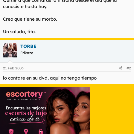
Quisiera que contaras la historia desde el dia que la
t
o
conociste hasta hoy.
e
m
a
Creo que tiene su morbo.
Un saludo, tito.
TORBE
Frikazo
21 Feb 2006
#2
lo contare en su dvd, aqui no tengo tiempo