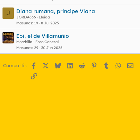
Diana rumana, principe Viana
J
JORDA666
Lleida
Masunos
19
8 Jul 2025
Epi, el de Villamuñio
Morzhilla
Foro General
Masunos
29
30 Jun 2026
Facebook
X
Bluesky
LinkedIn
Reddit
Pinterest
Tumblr
WhatsA
Em
Compartir:
Enlace