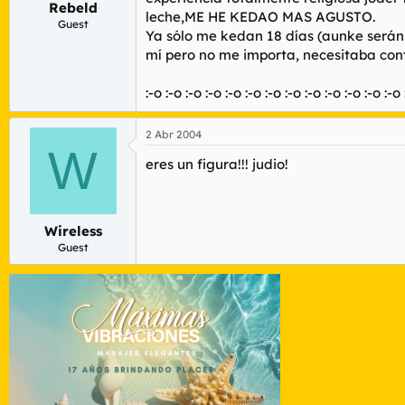
Rebeld
r
n
leche,ME HE KEDAO MAS AGUSTO.
d
i
Guest
Ya sólo me kedan 18 días (aunke serán 
e
c
mí pero no me importa, necesitaba 
l
i
t
o
e
:-o :-o :-o :-o :-o :-o :-o :-o :-o :-o :-o :-o :-o
m
a
2 Abr 2004
W
eres un figura!!! judio!
Wireless
Guest