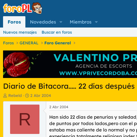
Foros
Novedades
Miembros
Nuevos mensajes
Buscar en foros
Foros
GENERAL
Foro General
Diario de Bitacora..... 22 días después
I
F
Rebeld
2 Abr 2004
n
e
i
c
2 Abr 2004
c
R
h
Han sido 22 días de penurias y soledad
i
a
a
d
de puntos por todos lados,pero con el 
d
e
estaba mas caliente de lo normal y no 
o
i
experiencia totalmente religiosa joder 