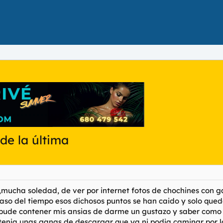
 de la última
,mucha soledad, de ver por internet fotos de chochines con g
paso del tiempo esos dichosos puntos se han caido y solo que
pude contener mis ansias de darme un gustazo y saber como ser
tenia unas ganas de descargar que ya ni podia caminar por la 