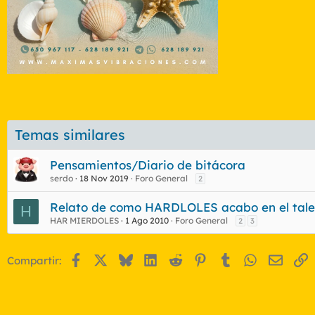
Temas similares
Pensamientos/Diario de bitácora
serdo
18 Nov 2019
Foro General
2
Relato de como HARDLOLES acabo en el taleg
H
HAR MIERDOLES
1 Ago 2010
Foro General
2
3
Facebook
X
Bluesky
LinkedIn
Reddit
Pinterest
Tumblr
WhatsApp
Email
E
Compartir: