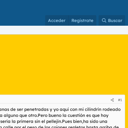
Acceder
Regístrate
Buscar
#1
anas de ser penetradas y yo aqui con mi cilindrín rodeado
da alguno que otro.Pero bueno la cuestión es que hoy
ía la primera sin el pellejín.Pues bien,ha sido una
calle por el peso de los cojones repletos hasta arriba de