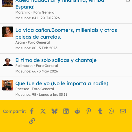
e
España!
r
Morzhilla
Foro General
r
Masunos
841
20 Jul 2026
La vida cañon.Boomers, millenials y otras
peleas de currelas.
o
Asam
Foro General
Masunos
60
5 Feb 2026
El timo de solo salidas y chantaje
Polimocles
Foro General
Masunos
66
3 May 2026
Que fue de yo (No le importa a nadie)
Pherseo
Foro General
Masunos
95
Lunes a las 03:11
Facebook
X
Bluesky
LinkedIn
Reddit
Pinterest
Tumblr
WhatsA
Em
Compartir:
Enlace