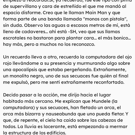
de supervillano y cara de estreñido el que me mandó al
espacio disforme. Creo que le llaman Main Man y que
forma parte de una banda llamada "monos con pistola",
sin duda. Observo las aguas a escasos metros de mí, está
lleno de cadaveres... ahí está -SH, veo que sus llamas
escrotales no bastaron para plantar cara... el más bonico...
hay más, pero a muchos no los reconozco.
Un recuerdo lleva a otro, recuerdo la computadora del ojo
rojo llevándome a su presencia y murmurando algo sobre
una apocalipsis que estaba pergeñando. Extrañamente,
un monolito negro, uno de sus secuaces fue quién al final
me expulsó, pero me sentí extrañamente reconfortado.
Decido pasar a la acción, me dirijo hacia el lugar
habitado más cercano. Me explican que Mundele (la
computadora) y sus secuaces, han fletado un arca, el
arca más bizarra y nauseabunda que uno pueda fletar. Y
que, de repente, el cielo ha caido sobre las cabezas de
todos. La lluvia es lacerante, está empezando a mermar
la estructura de los edificios.