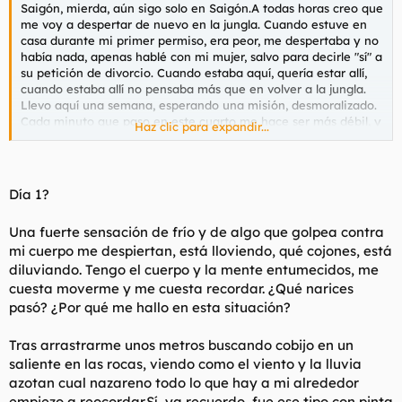
Saigón, mierda, aún sigo solo en Saigón.A todas horas creo que
l
i
me voy a despertar de nuevo en la jungla. Cuando estuve en
t
o
casa durante mi primer permiso, era peor, me despertaba y no
e
había nada, apenas hablé con mi mujer, salvo para decirle "sí" a
m
su petición de divorcio. Cuando estaba aquí, quería estar allí,
a
cuando estaba allí no pensaba más que en volver a la jungla.
Llevo aquí una semana, esperando una misión, desmoralizado.
Cada minuto que paso en este cuarto me hace ser más débil, y
Haz clic para expandir...
cada minuto que pasa, Charlie, como llamamos al Vietcong, se
agazapa en la selva, se hace más fuerte. Al mirar a mi
alrededor las paredes se estrechan más. Todos consiguen lo
que desean, y yo quería una misión, y por mis pecados me
Día 1?
dieron una.
Una fuerte sensación de frío y de algo que golpea contra
Apocalypse Now, Francis Ford Coppola
mi cuerpo me despiertan, está lloviendo, qué cojones, está
diluviando. Tengo el cuerpo y la mente entumecidos, me
cuesta moverme y me cuesta recordar. ¿Qué narices
pasó? ¿Por qué me hallo en esta situación?
Tras arrastrarme unos metros buscando cobijo en un
saliente en las rocas, viendo como el viento y la lluvia
azotan cual nazareno todo lo que hay a mi alrededor
empiezo a reocordar.Sí, ya recuerdo, fue ese tipo con pinta