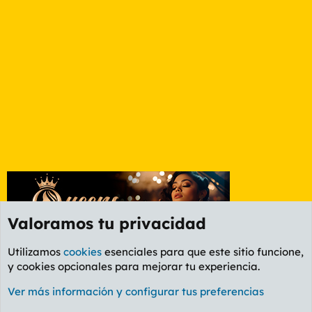
Valoramos tu privacidad
Utilizamos
cookies
esenciales para que este sitio funcione,
y cookies opcionales para mejorar tu experiencia.
Foro General
Ver más información y configurar tus preferencias
Cookies
PL OLDSTYLE AMARILLO
Cambiar fuente
Español (ES)