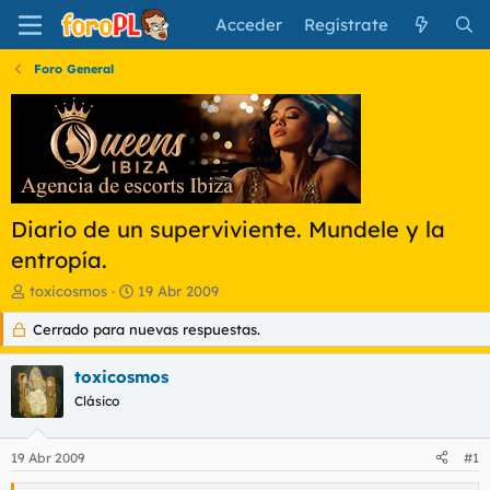
Acceder
Regístrate
Foro General
Diario de un superviviente. Mundele y la
entropía.
I
F
toxicosmos
19 Abr 2009
n
e
Cerrado para nuevas respuestas.
i
c
c
h
i
a
toxicosmos
a
d
Clásico
d
e
o
i
r
n
19 Abr 2009
#1
d
i
e
c