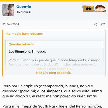
Quentin
Awesom-O
22 Jun 2004
#22
the magic bum rebuznó:
Quentin rebuznó:
Los Simpsons
. Sin duda.
Para mi South Park pierde gracia cada temporada, la mejor
fue la primera y después decalló mucho, sobre todo en la
cuarta. Lo único salvable era Toallin y Timy.
Haz clic para expandir...
Haz clic para expandir...
eso es ke no has visto la última.... sólo está en inglés...
Pero por un capitulo (o temporada) buenas, no va a
desbacar (para mi) a los simpsons, que salvo esta última
el capitulo del Señor de los Anillos, puede ser, probablemente,
que ha dado a3, el resto me han parecido buenisimas.
el mejor ke han hecho nunca...
Para mi el mejor de South Park fue el del Perro maricón,
y decir eso es hablar muy alto