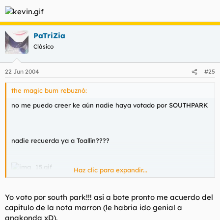
PaTriZia
Clásico
22 Jun 2004
#25
the magic bum rebuznó:
no me puedo creer ke aún nadie haya votado por SOUTHPARK
nadie recuerda ya a Toallín????
Haz clic para expandir...
¿quereis drogaros?
Yo voto por south park!!! asi a bote pronto me acuerdo del
capitulo de la nota marron (le habria ido genial a
anakonda xD).