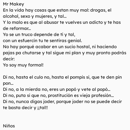
Mr Makey
En la vida hay cosas que estan muy mal: drogas, el
alcohol, sexo y mujeres, y tal...
Y lo malo es que al abusar te vuelves un adicto y te has
de reformar...
Yo se un truco depende de tí y tal,
con un esfuercín tu te sentiras genial.
No hay porqué acabar en un sucio hostal, ni haciendo
pajas pa chutarse y tal sigue mi plan y muy pronto podrás
decir:
Yo soy muy formal!
Di no, hasta el culo no, hasta el pompis si, que te den pin
pon...
Di no, a la mierda no, eres un popó y vete al popó...
Di no, puta si que no, prostitución es vieja profesión...
Di no, nunca digas joder, porque joder no se puede decir
te basta decir y ¡¡tal!!
Niños