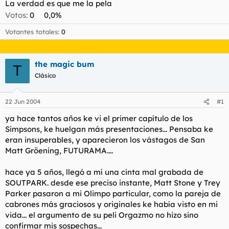
t
o
La verdad es que me la pela
e
Votos:
0
0,0%
m
a
Votantes totales
0
the magic bum
T
Clásico
22 Jun 2004
#1
ya hace tantos años ke vi el primer capítulo de los
Simpsons, ke huelgan más presentaciones... Pensaba ke
eran insuperables, y aparecieron los vástagos de San
Matt Gröening, FUTURAMA....
hace ya 5 años, llegó a mí una cinta mal grabada de
SOUTPARK. desde ese preciso instante, Matt Stone y Trey
Parker pasaron a mi Olimpo particular, como la pareja de
cabrones más graciosos y originales ke había visto en mi
vida... el argumento de su peli Orgazmo no hizo sino
confirmar mis sospechas...