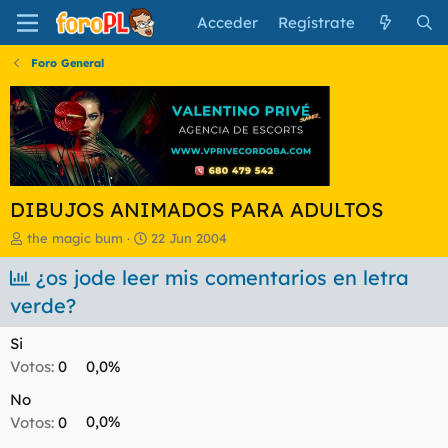
Acceder
Regístrate
Foro General
DIBUJOS ANIMADOS PARA ADULTOS
I
F
the magic bum
22 Jun 2004
n
e
i
¿os jode leer mis comentarios en letra
c
c
h
verde?
i
a
a
d
Si
d
e
o
i
Votos:
0
0,0%
r
n
No
d
i
e
c
Votos:
0
0,0%
l
i