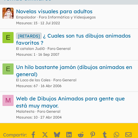
Novelas visuales para adultos
Empalador
Foro Informática y Videojuegos
Masunos
15
12 Jul 2022
¿ Cuales son tus dibujos animados
[RETARDS]
E
favoritos ?
El catalan Judi0
Foro General
Masunos
1
16 Sep 2007
Un hilo bastante jamón (dibujos animados en
E
general)
El Loco de las Coles
Foro General
Masunos
67
16 Abr 2006
Web de Dibujos Animados para gente que
M
está muy mayor.
Malatesta
Foro General
Masunos
10
27 Abr 2004
Facebook
X
Bluesky
LinkedIn
Reddit
Pinterest
Tumblr
WhatsA
Em
Compartir: