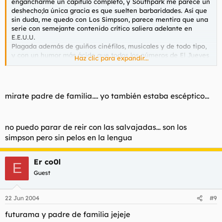
engancharme un capítulo completo, y Southpark me parece un
deshecho;la única gracia es que suelten barbaridades. Así que
sin duda, me quedo con Los Simpson, parece mentira que una
serie con semejante contenido crítico saliera adelante en
E.E.U.U.
Plagada además de guiños cinéfilos, musicales y de todo tipo,
y con un humor más ácido que todos los números de El Jueves
Haz clic para expandir...
juntos. Los nuevos capítulos no los he visto, pero con los viejos
se basta para ser la mejor de las que se ofrecen en la encuesta,
con la posible(aunque rara) excepción de Padre de Familia que
no la he visto.
mirate padre de familia.... yo también estaba escéptico...
no puedo parar de reir con las salvajadas... son los
simpson pero sin pelos en la lengua
Er co0l
E
Guest
22 Jun 2004
#9
futurama y padre de familia jejeje