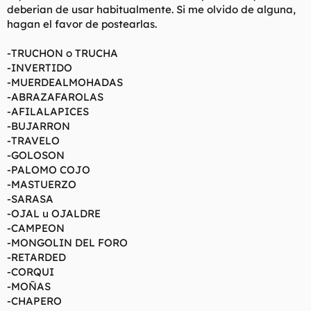
deberian de usar habitualmente. Si me olvido de alguna,
l
i
hagan el favor de postearlas.
t
o
e
m
-TRUCHON o TRUCHA
a
-INVERTIDO
-MUERDEALMOHADAS
-ABRAZAFAROLAS
-AFILALAPICES
-BUJARRON
-TRAVELO
-GOLOSON
-PALOMO COJO
-MASTUERZO
-SARASA
-OJAL u OJALDRE
-CAMPEON
-MONGOLIN DEL FORO
-RETARDED
-CORQUI
-MOÑAS
-CHAPERO