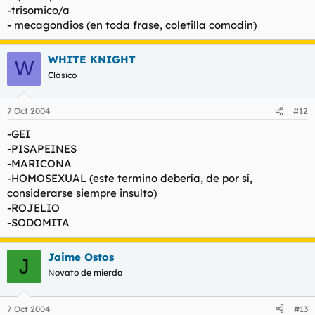
-trisomico/a
- mecagondios (en toda frase, coletilla comodin)
WHITE KNIGHT
W
Clásico
7 Oct 2004
#12
-GEI
-PISAPEINES
-MARICONA
-HOMOSEXUAL (este termino debería, de por sí,
considerarse siempre insulto)
-ROJELIO
-SODOMITA
Jaime Ostos
J
Novato de mierda
7 Oct 2004
#13