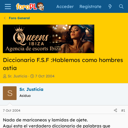
Acceder
Regístrate
Foro General
Diccionario F.S.F :Hablemos como hombres
ostia
I
F
Sr. Justicia
7 Oct 2004
n
e
i
c
Sr. Justicia
S
c
h
Asiduo
i
a
a
d
d
e
7 Oct 2004
#1
o
i
r
n
Nada de mariconeos y lamidas de ojete.
d
i
Aqui esta el verdadero diccionario de palabras que
e
c