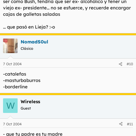
ser como Bush, tendría que ser ex- alcohólico y tener un
viejo ex- presidente... no se esfuerce, y recuerde encargar
cajas de galletas saladas
... que pasó en Lieja? :-o
NomadS0ul
Clásico
7 Oct 2004
#10
-catalefas
-masturbaburros
-borderline
Wireless
W
Guest
7 Oct 2004
#11
- que tu padre es tu madre