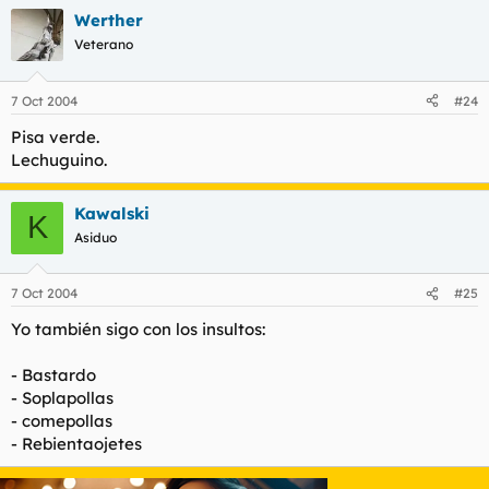
Werther
Veterano
7 Oct 2004
#24
Pisa verde.
Lechuguino.
Kawalski
K
Asiduo
7 Oct 2004
#25
Yo también sigo con los insultos:
- Bastardo
- Soplapollas
- comepollas
- Rebientaojetes