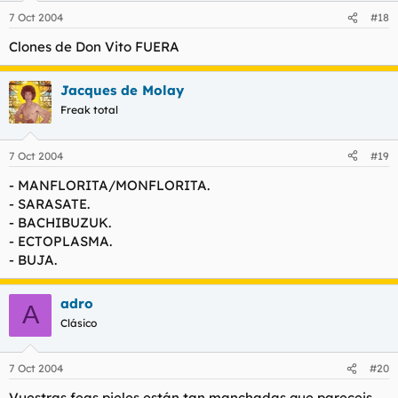
7 Oct 2004
#18
Clones de Don Vito FUERA
Jacques de Molay
Freak total
7 Oct 2004
#19
- MANFLORITA/MONFLORITA.
- SARASATE.
- BACHIBUZUK.
- ECTOPLASMA.
- BUJA.
adro
A
Clásico
7 Oct 2004
#20
Vuestras feas pieles están tan manchadas que pareceis