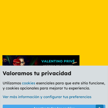
Valoramos tu privacidad
Utilizamos
cookies
esenciales para que este sitio funcione,
y cookies opcionales para mejorar tu experiencia.
Foro General
Ver más información y configurar tus preferencias
Cookies
PL OLDSTYLE AMARILLO
Cambiar fuente
Español (ES)