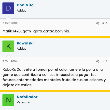
Don Vito
D
Asiduo
7 Oct 2004
#16
Malik1420, goth_gata,gatao,borvnia.
Kawalski
K
Asiduo
7 Oct 2004
#17
KoLoKaDa, vete a tomar por el culo, lamele la polla a la
gente que contribuira con sus impuestos a pagar tus
futuras enfermedades mentales fruto de tus adicciones y
dejate de ostias.
Nofollador
N
Veterano