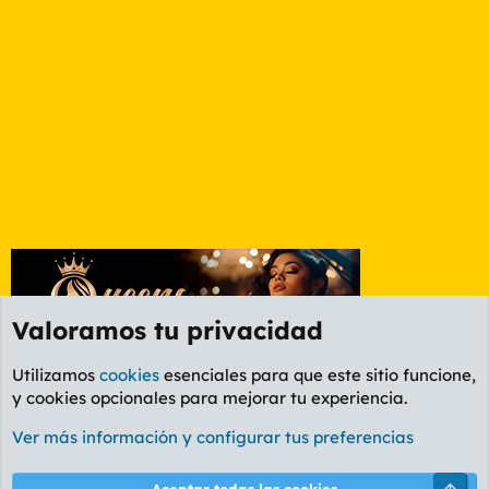
Valoramos tu privacidad
Utilizamos
cookies
esenciales para que este sitio funcione,
y cookies opcionales para mejorar tu experiencia.
Foro General
Ver más información y configurar tus preferencias
Cookies
PL OLDSTYLE AMARILLO
Cambiar fuente
Español (ES)
Arri
Aceptar todas las cookies