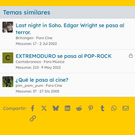
Temas similares
Last night in Soho. Edgar Wright se pasa al
terror.
Britzingen
Foro Cine
Masunos
17
2 Jul 2022
EXTREMODURO se pasa al POP-ROCK
C
e
Cantabronazo
Foro Música
Masunos
213
9 May 2012
r
r
¿Qué le pasa al cine?
pim_pam_pum
Foro Cine
Masunos
37
27 Dic 2005
o
Facebook
X
Bluesky
LinkedIn
Reddit
Pinterest
Tumblr
WhatsA
Em
Compartir:
Enlace