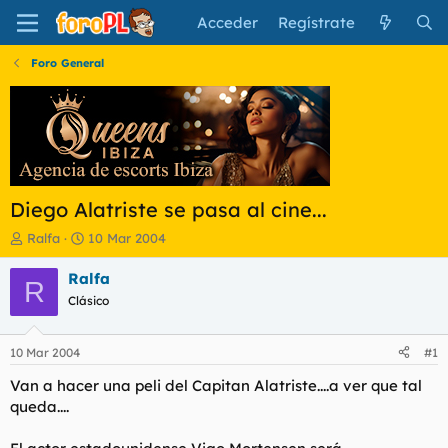
Acceder
Regístrate
Foro General
Diego Alatriste se pasa al cine...
I
F
Ralfa
10 Mar 2004
n
e
i
c
Ralfa
R
c
h
Clásico
i
a
a
d
d
e
10 Mar 2004
#1
o
i
r
n
Van a hacer una peli del Capitan Alatriste....a ver que tal
d
i
queda....
e
c
l
i