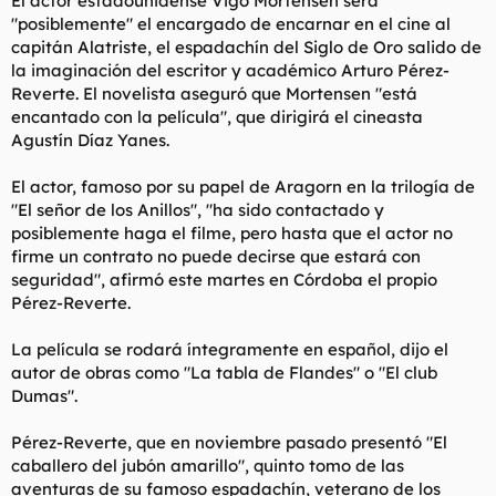
El actor estadounidense Vigo Mortensen será
t
o
"posiblemente" el encargado de encarnar en el cine al
e
capitán Alatriste, el espadachín del Siglo de Oro salido de
m
a
la imaginación del escritor y académico Arturo Pérez-
Reverte. El novelista aseguró que Mortensen "está
encantado con la película", que dirigirá el cineasta
Agustín Díaz Yanes.
El actor, famoso por su papel de Aragorn en la trilogía de
"El señor de los Anillos", "ha sido contactado y
posiblemente haga el filme, pero hasta que el actor no
firme un contrato no puede decirse que estará con
seguridad", afirmó este martes en Córdoba el propio
Pérez-Reverte.
La película se rodará íntegramente en español, dijo el
autor de obras como "La tabla de Flandes" o "El club
Dumas".
Pérez-Reverte, que en noviembre pasado presentó "El
caballero del jubón amarillo", quinto tomo de las
aventuras de su famoso espadachín, veterano de los