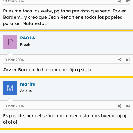
10 Mar 2004
#2
Pues me toca los webs, pq taba previsto que sería Javier
Bardem... y creo que Jean Reno tiene todos los papeles
para ser Malatesta...
PAOLA
P
Freak
10 Mar 2004
#3
Javier Bardem lo haria mejor...fijo q si... :x
marita
M
Asiduo
10 Mar 2004
#4
Es posible, pero el señor mortensen esta mas bueno.. oj oj
oj oj oj