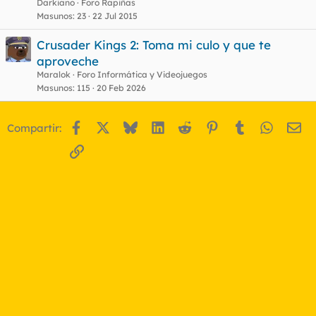
Darkiano
Foro Rapiñas
Masunos
23
22 Jul 2015
Crusader Kings 2: Toma mi culo y que te
aproveche
Maralok
Foro Informática y Videojuegos
Masunos
115
20 Feb 2026
Facebook
X
Bluesky
LinkedIn
Reddit
Pinterest
Tumblr
WhatsA
Em
Compartir:
Enlace