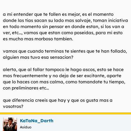
t
o
e
m
a mi entender que te follen es mejor, es el momento
a
donde las tias sacan su lado mas salvaje, toman iniciativa
en todo momento sin pensar en donde estan, si los van a
ver, etc..., vamos que estan como poseidas, para mi esto
es mucho mas morboso tambien.
vamos que cuando terminas te sientes que te han follado,
alguien mas tuvo esa sensacion?
alerta, que al follar tampoco le hago ascos, esto se hace
mas frecuentemente y no deja de ser excitante, aparte
que lo haces con mas calma, como tomandote tu tiempo,
con preliminares etc...
que diferencia creeis que hay y que os gusta mas a
vosotros?
KaTaNa_Darth
Asiduo