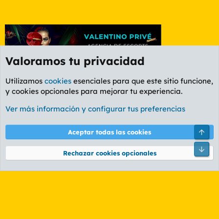
Valoramos tu privacidad
Utilizamos
cookies
esenciales para que este sitio funcione,
y cookies opcionales para mejorar tu experiencia.
Foro Rapiñas
Ver más información y configurar tus preferencias
Cookies
PL OLDSTYLE AMARILLO
Cambiar fuente
Español (ES)
Arri
Aceptar todas las cookies
Contáctanos
Términos y reglas
Política de privacidad
Ayuda
R
Pie
S
Rechazar cookies opcionales
S
®
Community platform by XenForo
© 2010-2026 XenForo Ltd.