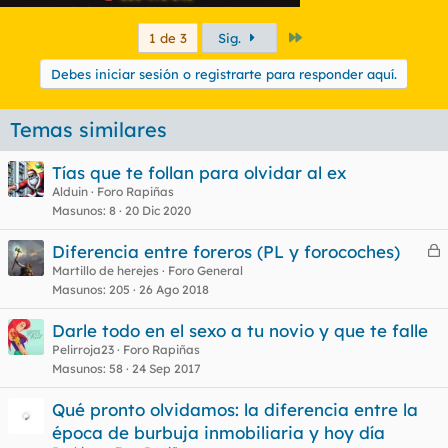
Último
1 de 3
Sig.
Debes iniciar sesión o registrarte para responder aquí.
Temas similares
Tías que te follan para olvidar al ex
Alduin
Foro Rapiñas
Masunos
8
20 Dic 2020
Diferencia entre foreros (PL y forocoches)
e
Martillo de herejes
Foro General
Masunos
205
26 Ago 2018
r
r
Darle todo en el sexo a tu novio y que te falle
Pelirroja23
Foro Rapiñas
Masunos
58
24 Sep 2017
o
Qué pronto olvidamos: la diferencia entre la
época de burbuja inmobiliaria y hoy día