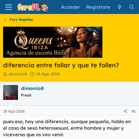
Acceder
Regístrate
Foro Rapiñas
diferencia entre follar y que te follen?
I
F
dimonio8
18 Ago 2006
n
e
i
c
dimonio8
c
h
Freak
i
a
a
d
d
e
18 Ago 2006
#1
o
i
r
n
pues eso, hay una diferencia, aunque pequeña, hablo en
d
i
el caso de sexo heterosexual, entre hombre y mujer y
e
c
viceversa que os veo venir.
l
i