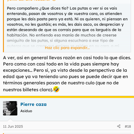
Pero compañero ¿Que dices tío? Las putas a ver si os vais
enterando, pasan de vosotros y de vuestra cara, os atienden
porque les dais pasta pero ya está. Ni os quieren, ni piensan en
vosotros, no les gustáis; es más, les dais asco, os desprecian y
están deseando de que os corrais para que os larguéis de la
habitación. No entiendo esa manía de muchos de creerse
amiguito de las putas, si alguna escuchara a ese tipo de
puteros que se crean sus amigos se reirían en su cara, a mí
Haz clic para expandir...
más de una me ha visto por la calle y ni siquiera me ha
saludado. ¿En serio alguno piensa que es amigo suyo, que ella
A ver, así en general llevas razón en casi todo lo que dices.
querría irse con él en plan pareja o siquiera a tomar algo? Pues
Pero como con casi todo en la vida pues siempre hay
no le queda calle a quién piense eso.
excepciones... Pero sí, ya visto desde la perspectiva de la
edad que ya va teniendo uno pues se puede decir que en
términos generales pasan de nuestro culo (que no de
nuestros billetes claro).
Pierre caza
Asiduo
11 Jun 2025
#18