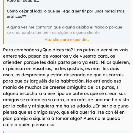
Abro un debate...
Cómo dejar al lado lo que se llega a sentir por unas masajistas
eróticas??
Alguna vez me contaron que alguna dejaba el trabajo porque
se enamoraba también de algún o alguna cliente
Haz clic para expandir...
Ellas ls pasará también??
Enamorarse de alguien y dejarlo todo por amor??
Pero compañero ¿Que dices tío? Las putas a ver si os vais
enterando, pasan de vosotros y de vuestra cara, os
Te enamoras pero sabes que en el fondo salvo lotería de que
atienden porque les dais pasta pero ya está. Ni os quieren,
una chica así quiera dejar su trabajo e irse contigo(Algo que
ni piensan en vosotros, no les gustáis; es más, les dais
sólo ocurrirá de cada 1000 chicas)
asco, os desprecian y están deseando de que os corrais
para que os larguéis de la habitación. No entiendo esa
Mezclar lo bien que te hacen sentir sabiendo que luego se
manía de muchos de creerse amiguito de las putas, si
tienen que comer al rato más pollas ufff
alguna escuchara a ese tipo de puteros que se crean sus
amigos se reirían en su cara, a mí más de una me ha visto
Ojalá triunfen en la vida
por la calle y ni siquiera me ha saludado. ¿En serio alguno
piensa que es amigo suyo, que ella querría irse con él en
Ls deseo lo mejor....
plan pareja o siquiera a tomar algo? Pues no le queda
Es difícil asumir que gracias a qué se dedican durante un
calle a quién piense eso.
tiempo a masajistas eróticas podemos disfrutar de ellas