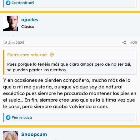
Cordobita69
R
e
a
ajucles
c
c
Clásico
i
o
n
12 Jun 2025
#23
e
s
Pierre caza rebuznó:
:
Pues porque lo tenéis más que claro ambos pero de no ser así,
se pueden perder los estribos.
Y en ocasiones se pierden compañero, mucho más de lo
que a mí me gustaría, aunque yo que soy de natural
escéptico pues siempre he procurado mantener los pies en
el suelo... En fin, siempre cree uno que es la última vez que
le pasa, pero siempre acaba volviendo a caer.
Pierre caza
R
e
a
Snoopcum
c
c