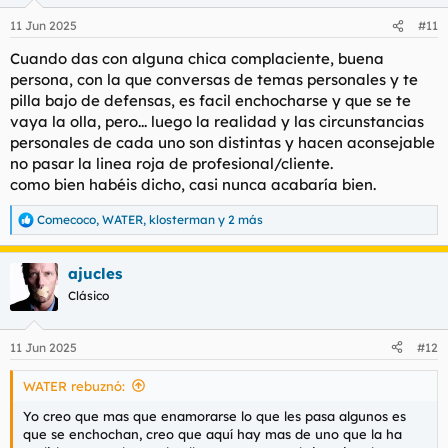
11 Jun 2025
#11
Cuando das con alguna chica complaciente, buena
persona, con la que conversas de temas personales y te
pilla bajo de defensas, es facil enchocharse y que se te
vaya la olla, pero... luego la realidad y las circunstancias
personales de cada uno son distintas y hacen aconsejable
no pasar la linea roja de profesional/cliente.
como bien habéis dicho, casi nunca acabaría bien.
Comecoco
,
WATER
,
klosterman
y 2 más
R
e
a
ajucles
c
c
Clásico
i
o
n
11 Jun 2025
#12
e
s
WATER rebuznó:
:
Yo creo que mas que enamorarse lo que les pasa algunos es
que se enchochan, creo que aquí hay mas de uno que la ha