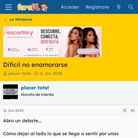
Acceder
Regístrate
La Whiskería
Difícil no enamorarse
I
F
placer total
11 Jun 2025
n
e
i
c
placer total
c
h
Novato de mierda
i
a
a
d
d
e
11 Jun 2025
#1
o
i
r
n
Abro un debate...
d
i
e
c
Cómo dejar al lado lo que se llega a sentir por unas
l
i