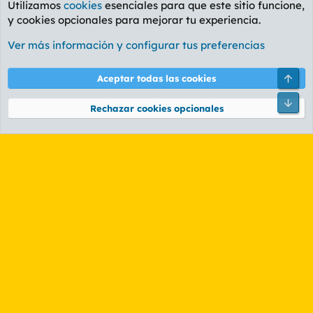
Utilizamos
cookies
esenciales para que este sitio funcione,
y cookies opcionales para mejorar tu experiencia.
La Whiskería
Ver más información y configurar tus preferencias
Cookies
PL OLDSTYLE AMARILLO
Cambiar fuente
Español (ES)
Arri
Aceptar todas las cookies
Contáctanos
Términos y reglas
Política de privacidad
Ayuda
R
Pie
S
Rechazar cookies opcionales
S
®
Community platform by XenForo
© 2010-2026 XenForo Ltd.