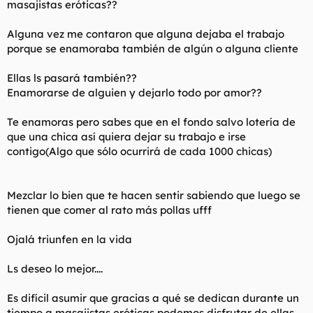
masajistas eróticas??
t
o
e
m
Alguna vez me contaron que alguna dejaba el trabajo
a
porque se enamoraba también de algún o alguna cliente
Ellas ls pasará también??
Enamorarse de alguien y dejarlo todo por amor??
Te enamoras pero sabes que en el fondo salvo lotería de
que una chica así quiera dejar su trabajo e irse
contigo(Algo que sólo ocurrirá de cada 1000 chicas)
Mezclar lo bien que te hacen sentir sabiendo que luego se
tienen que comer al rato más pollas ufff
Ojalá triunfen en la vida
Ls deseo lo mejor....
Es difícil asumir que gracias a qué se dedican durante un
tiempo a masajistas eróticas podemos disfrutar de ellas