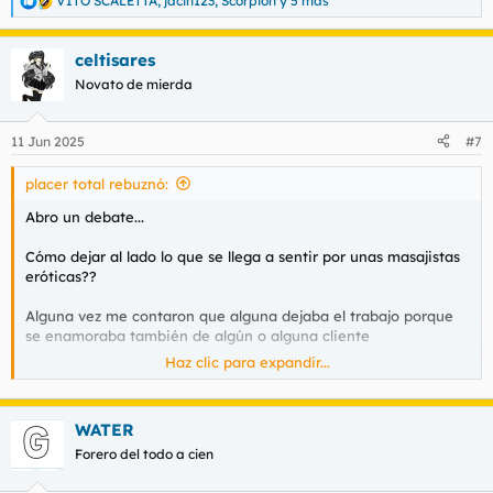
VITO SCALETTA
,
jacin123
,
Scorpión
y 5 más
R
e
a
celtisares
c
c
Novato de mierda
i
o
n
11 Jun 2025
#7
e
s
placer total rebuznó:
:
Abro un debate...
Cómo dejar al lado lo que se llega a sentir por unas masajistas
eróticas??
Alguna vez me contaron que alguna dejaba el trabajo porque
se enamoraba también de algún o alguna cliente
Haz clic para expandir...
Ellas ls pasará también??
Enamorarse de alguien y dejarlo todo por amor??
WATER
Te enamoras pero sabes que en el fondo salvo lotería de que
una chica así quiera dejar su trabajo e irse contigo(Algo que
Forero del todo a cien
sólo ocurrirá de cada 1000 chicas)