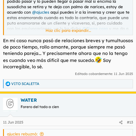
podido pasar y lo pueden llegar a pasar mal si encima la
susodicha se retira y te deja con palmo de narices, estoy de
acuerdo con
@ajucles
aquí puedes ir a la inversa y creer que te
estas enamorando cuando es todo lo contrario, que puede una
puta enamorarse de un cliente y viceversa, si, pero cuidado
con las equivocaciones, ya lo ha dicho
@Pierre caza
y me da a
Haz clic para expandir...
la nariz que ha pasado por eso, yo no he pasado por eso, no he
estado mas de dos veces con una puta, pero vamos que te
En mi caso nunca pasó de relaciones breves y tumultuosas
quedes pillado con una por supuesto.
de poco tiempo, rollo amante, porque siempre me pasó
teniendo pareja... Y precisamente ahora que no la tengo
es cuando veo más difícil que me suceda.
Soy
incorregible, lo sé.
Editado cobardemente:
11 Jun 2025
VITO SCALETTA
R
e
a
WATER
c
c
Forero del todo a cien
i
o
n
11 Jun 2025
#13
e
s
ajucles rebuznó:
: