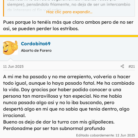
siempre), pensándolo fríamente, no deja de ser un intercambio
de intereses al fin y al cabo.
Haz clic para expandir...
¿Amistad? A veces sí, en mayor o menor medida, pero mejor
Pues porque lo tenéis más que claro ambos pero de no ser
no pasar de ahí..
así, se pueden perder los estribos.
Cordobita69
Aborto de Forero
11 Jun 2025
#21
A mi me ha pasado y no me arrepiento, volvería a hacer
todo igual, aunque lo haya pasado fatal. Me ha cambiado
la vida. Doy gracias por haber podido conocer a una
persona tan maravillosa y tan especial. No me había
nunca pasado algo así y no lo iba buscando, pero
despertó algo en mi que no sabia que tenia dentro, algo
irracional.
Bueno os dejo de dar la turra con mis gilipolleces.
Perdonadme por ser tan subnormal profundo
Editado cobardemente:
12 Jun 2025