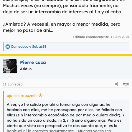
Muchas veces (no siempre), pensándolo fríamente, no
deja de ser un intercambio de intereses al fin y al cabo.
¿Amistad? A veces sí, en mayor o menor medida, pero
mejor no pasar de ahí...
Editado cobardemente:
11 Jun 2025
Comecoco
y
Sebas38
R
e
a
Pierre caza
c
c
Asiduo
i
o
n
11 Jun 2025
#20
e
s
ajucles rebuznó:
:
A ver, yo he salido por ahí a tomar algo con algunas, he
hablado con ellas, me he preocupado por ellas, he follado con
ellas (sin intercambio económico de por medio quiero decir). Y
no ha sido un caso aislado, ni 2, ni 5 sino alguno más. Pero es
cierto que visto con perspectiva te das cuenta que, ni es lo
habitual ni lo correcto seguramente... Muchas veces (no