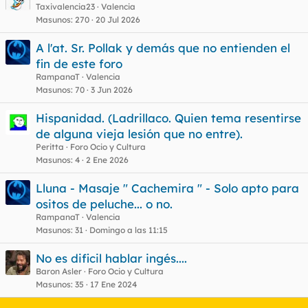
Taxivalencia23
Valencia
Masunos
270
20 Jul 2026
A l'at. Sr. Pollak y demás que no entienden el
fin de este foro
RampanaT
Valencia
Masunos
70
3 Jun 2026
Hispanidad. (Ladrillaco. Quien tema resentirse
de alguna vieja lesión que no entre).
Peritta
Foro Ocio y Cultura
Masunos
4
2 Ene 2026
Lluna - Masaje " Cachemira " - Solo apto para
ositos de peluche... o no.
RampanaT
Valencia
Masunos
31
Domingo a las 11:15
No es dificil hablar ingés....
Baron Asler
Foro Ocio y Cultura
Masunos
35
17 Ene 2024