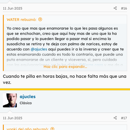
o
n
11 Jun 2025
#16
e
s
WATER rebuznó:
:
Yo creo que mas que enamorarse lo que les pasa algunos es
que se enchochan, creo que aquí hay mas de uno que la ha
podido pasar y lo pueden llegar a pasar mal si encima la
susodicha se retira y te deja con palmo de narices, estoy de
acuerdo con
@ajucles
aquí puedes ir a la inversa y creer que te
estas enamorando cuando es todo lo contrario, que puede una
puta enamorarse de un cliente y viceversa, si, pero cuidado
con las equivocaciones, ya lo ha dicho
@Pierre caza
y me da a
Haz clic para expandir...
la nariz que ha pasado por eso, yo no he pasado por eso, no he
estado mas de dos veces con una puta, pero vamos que te
Cuando te pilla en horas bajas, no hace falta más que una
quedes pillado con una por supuesto.
vez.
ajucles
Clásico
11 Jun 2025
#17
yonki del año rebuznó: