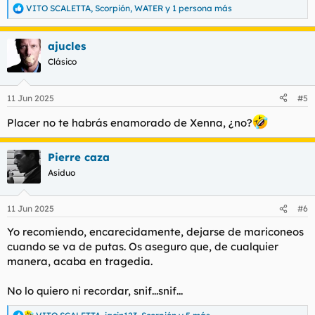
VITO SCALETTA
,
Scorpión
,
WATER
y 1 persona más
R
e
a
ajucles
c
c
Clásico
i
o
n
11 Jun 2025
#5
e
s
Placer no te habrás enamorado de Xenna, ¿no?
:
Pierre caza
Asiduo
11 Jun 2025
#6
Yo recomiendo, encarecidamente, dejarse de mariconeos
cuando se va de putas. Os aseguro que, de cualquier
manera, acaba en tragedia.
No lo quiero ni recordar, snif...snif...