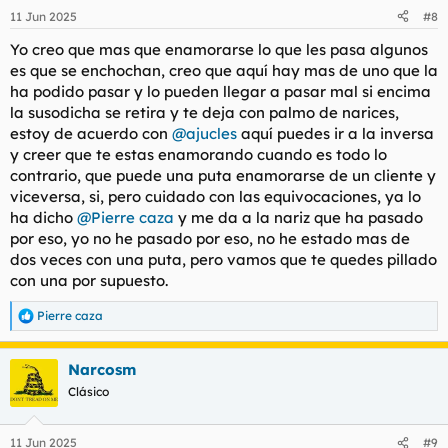
11 Jun 2025
#8
Mezclar lo bien que te hacen sentir sabiendo que luego se
Yo creo que mas que enamorarse lo que les pasa algunos
tienen que comer al rato más pollas ufff
es que se enchochan, creo que aquí hay mas de uno que la
ha podido pasar y lo pueden llegar a pasar mal si encima
Ojalá triunfen en la vida
la susodicha se retira y te deja con palmo de narices,
Ls deseo lo mejor....
estoy de acuerdo con
@ajucles
aquí puedes ir a la inversa
y creer que te estas enamorando cuando es todo lo
Es difícil asumir que gracias a qué se dedican durante un
contrario, que puede una puta enamorarse de un cliente y
tiempo a masajistas eróticas podemos disfrutar de ellas
viceversa, si, pero cuidado con las equivocaciones, ya lo
pero a la vez es duro ver que tienen que comer pollas siendo
ha dicho
@Pierre caza
y me da a la nariz que ha pasado
chicas encantadoras
que se merecen lo mejor en sus vidas
por eso, yo no he pasado por eso, no he estado mas de
Es una dualidad difícil de asimilar..
dos veces con una puta, pero vamos que te quedes pillado
Pero ganan mucho dinero y lo hacen de una forma muy
con una por supuesto.
educadas y honradas mi aplausooooo
Aunque los socialistas quieren prohibir éstos masajes creo que
Pierre caza
R
se debería de legalizar y Cobrar su paro y pagar su seguridad
e
social
a
Narcosm
c
c
Clásico
i
o
n
11 Jun 2025
#9