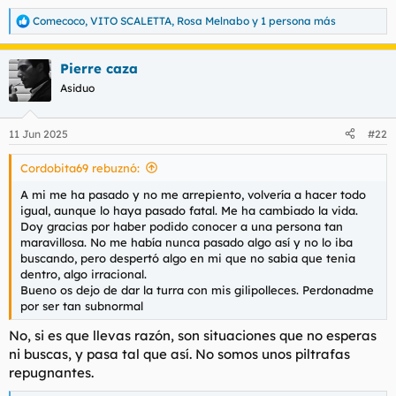
Comecoco
,
VITO SCALETTA
,
Rosa Melnabo
y 1 persona más
R
e
a
Pierre caza
c
c
Asiduo
i
o
n
11 Jun 2025
#22
e
s
Cordobita69 rebuznó:
:
A mi me ha pasado y no me arrepiento, volvería a hacer todo
igual, aunque lo haya pasado fatal. Me ha cambiado la vida.
Doy gracias por haber podido conocer a una persona tan
maravillosa. No me había nunca pasado algo así y no lo iba
buscando, pero despertó algo en mi que no sabia que tenia
dentro, algo irracional.
Bueno os dejo de dar la turra con mis gilipolleces. Perdonadme
por ser tan subnormal
No, si es que llevas razón, son situaciones que no esperas
ni buscas, y pasa tal que así. No somos unos piltrafas
repugnantes.