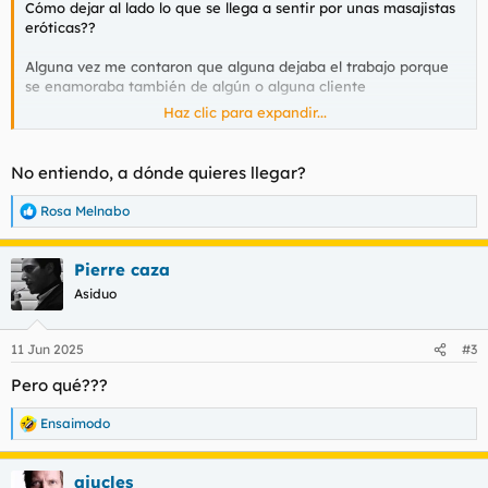
Cómo dejar al lado lo que se llega a sentir por unas masajistas
eróticas??
Alguna vez me contaron que alguna dejaba el trabajo porque
se enamoraba también de algún o alguna cliente
Haz clic para expandir...
Ellas ls pasará también??
Enamorarse de alguien y dejarlo todo por amor??
No entiendo, a dónde quieres llegar?
Te enamoras pero sabes que en el fondo salvo lotería de que
una chica así quiera dejar su trabajo e irse contigo(Algo que
Rosa Melnabo
R
sólo ocurrirá de cada 1000 chicas)
e
a
Pierre caza
c
Mezclar lo bien que te hacen sentir sabiendo que luego se
c
Asiduo
tienen que comer al rato más pollas ufff
i
o
n
Ojalá triunfen en la vida
11 Jun 2025
#3
e
s
Ls deseo lo mejor....
Pero qué???
:
Es difícil asumir que gracias a qué se dedican durante un
Ensaimodo
R
tiempo a masajistas eróticas podemos disfrutar de ellas
e
pero a la vez es duro ver que tienen que comer pollas siendo
a
chicas encantadoras
ajucles
c