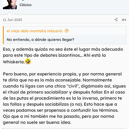
que se merecen lo mejor en sus vidas
c
Clásico
Es una dualidad difícil de asimilar..
i
o
Pero ganan mucho dinero y lo hacen de una forma muy
n
educadas y honradas mi aplausooooo
11 Jun 2025
#4
e
Aunque los socialistas quieren prohibir éstos masajes creo que
s
se debería de legalizar y Cobrar su paro y pagar su seguridad
el viejo dela montaña rebuznó:
:
social
No entiendo, a dónde quieres llegar?
Eso, y además quizás no sea éste el lugar más adecuado
para este tipo de debates bizantinos... Ahí está la
Whiskería.
Pero bueno, por experiencia propia, y por norma general
te diría que no es lo más aconsejable. Normalmente
cuando tú ligas con una chica "civil", digámoslo así, sigues
el ritual de primero sociabilizar y después follar. En el caso
de las putas el procedimiento es la la inversa, primero te
las follas y después sociabilizas (o no). Esto hace que a
veces podamos ser propensos a confundir los términos.
Ojo que a mí también me ha pasado, pero por norma
general no suele ser buena idea.