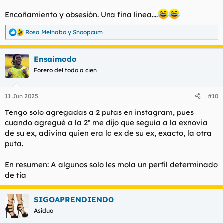
e
s
Encoñamiento y obsesión. Una fina linea....
:
Rosa Melnabo
y
Snoopcum
R
e
a
Ensaimodo
c
c
Forero del todo a cien
i
o
n
11 Jun 2025
#10
e
s
Tengo solo agregadas a 2 putas en instagram, pues
:
cuando agregué a la 2ª me dijo que seguía a la exnovia
de su ex, adivina quien era la ex de su ex, exacto, la otra
puta.
En resumen: A algunos solo les mola un perfil determinado
de tia
SIGOAPRENDIENDO
Asiduo