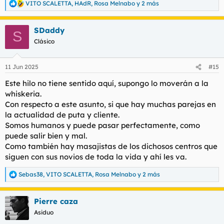
pero a la vez es duro ver que tienen que comer pollas siendo
VITO SCALETTA
,
HAdR
,
Rosa Melnabo
y 2 más
R
chicas encantadoras
e
que se merecen lo mejor en sus vidas
a
Es una dualidad difícil de asimilar..
SDaddy
c
S
Pero ganan mucho dinero y lo hacen de una forma muy
c
Clásico
i
educadas y honradas mi aplausooooo
o
Aunque los socialistas quieren prohibir éstos masajes creo que
n
se debería de legalizar y Cobrar su paro y pagar su seguridad
11 Jun 2025
#15
e
social
s
Este hilo no tiene sentido aquí, supongo lo moverán a la
:
whiskeria.
Con respecto a este asunto, si que hay muchas parejas en
la actualidad de puta y cliente.
Somos humanos y puede pasar perfectamente, como
puede salir bien y mal.
Como también hay masajistas de los dichosos centros que
siguen con sus novios de toda la vida y ahí les va.
Sebas38
,
VITO SCALETTA
,
Rosa Melnabo
y 2 más
R
e
a
Pierre caza
c
c
Asiduo
i