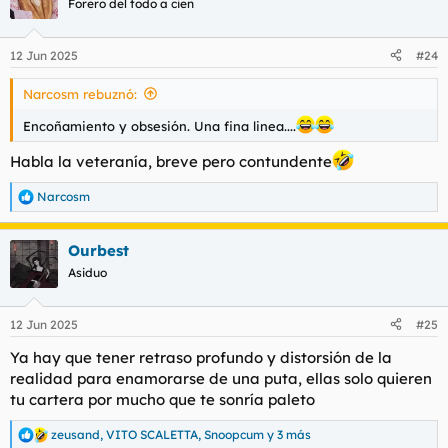
Forero del todo a cien
i
o
n
12 Jun 2025
#24
e
s
Narcosm rebuznó:
:
Encoñamiento y obsesión. Una fina linea....
Habla la veteranía, breve pero contundente
Narcosm
R
e
a
Ourbest
c
c
Asiduo
i
o
n
12 Jun 2025
#25
e
s
Ya hay que tener retraso profundo y distorsión de la
:
realidad para enamorarse de una puta, ellas solo quieren
tu cartera por mucho que te sonría paleto
zeusand
,
VITO SCALETTA
,
Snoopcum
y 3 más
R