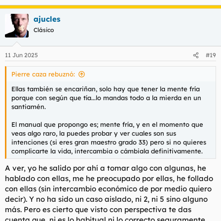
e
a
ajucles
c
c
Clásico
i
o
n
11 Jun 2025
#19
e
s
Pierre caza rebuznó:
:
Ellas también se encariñan, solo hay que tener la mente fría
porque con según que tía...lo mandas todo a la mierda en un
santiamén.
El manual que propongo es; mente fría, y en el momento que
veas algo raro, la puedes probar y ver cuales son sus
intenciones (si eres gran maestro grado 33) pero si no quieres
complicarte la vida, intercambia o cámbiala definitivamente.
A ver, yo he salido por ahí a tomar algo con algunas, he
hablado con ellas, me he preocupado por ellas, he follado
con ellas (sin intercambio económico de por medio quiero
decir). Y no ha sido un caso aislado, ni 2, ni 5 sino alguno
más. Pero es cierto que visto con perspectiva te das
cuenta que, ni es lo habitual ni lo correcto seguramente...