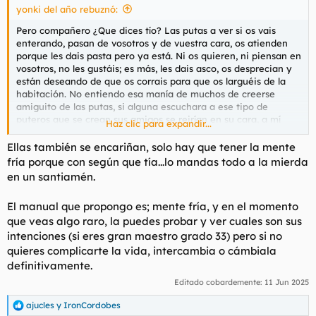
yonki del año rebuznó:
Pero compañero ¿Que dices tío? Las putas a ver si os vais
enterando, pasan de vosotros y de vuestra cara, os atienden
porque les dais pasta pero ya está. Ni os quieren, ni piensan en
vosotros, no les gustáis; es más, les dais asco, os desprecian y
están deseando de que os corrais para que os larguéis de la
habitación. No entiendo esa manía de muchos de creerse
amiguito de las putas, si alguna escuchara a ese tipo de
puteros que se crean sus amigos se reirían en su cara, a mí
Haz clic para expandir...
más de una me ha visto por la calle y ni siquiera me ha
saludado. ¿En serio alguno piensa que es amigo suyo, que ella
Ellas también se encariñan, solo hay que tener la mente
querría irse con él en plan pareja o siquiera a tomar algo? Pues
fría porque con según que tía...lo mandas todo a la mierda
no le queda calle a quién piense eso.
en un santiamén.
El manual que propongo es; mente fría, y en el momento
que veas algo raro, la puedes probar y ver cuales son sus
intenciones (si eres gran maestro grado 33) pero si no
quieres complicarte la vida, intercambia o cámbiala
definitivamente.
Editado cobardemente:
11 Jun 2025
ajucles
y
IronCordobes
R