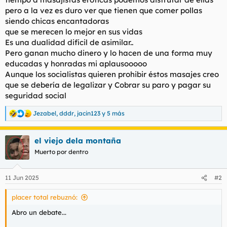
pero a la vez es duro ver que tienen que comer pollas
siendo chicas encantadoras
que se merecen lo mejor en sus vidas
Es una dualidad difícil de asimilar..
Pero ganan mucho dinero y lo hacen de una forma muy
educadas y honradas mi aplausooooo
Aunque los socialistas quieren prohibir éstos masajes creo
que se debería de legalizar y Cobrar su paro y pagar su
seguridad social
Jezabel
,
dddr
,
jacin123
y 5 más
R
e
a
el viejo dela montaña
c
c
Muerto por dentro
i
o
n
11 Jun 2025
#2
e
s
placer total rebuznó:
:
Abro un debate...